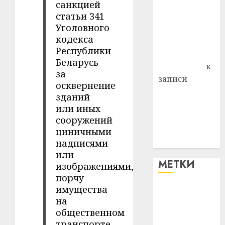
Витебского
санкцией
статьи 341
района
Уголовного
Владимир
кодекса
Комаров
Республики
Антонина
Беларусь
Федоровна
к
за
записи
осквернение
Поможем
зданий
вместе Насте
или иных
Питерской
сооружений
победить
циничными
болезнь
надписями
или
МЕТКИ
изображениями,
порчу
имущества
#blizko
на
общественном
#tochka
транспорте