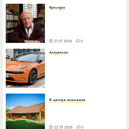
Культура
У Мінску 120 гадоў таму
нарадзіўся Ежы Гедройц —
паслядоўны абаронца
незалежнасці Беларусі
27.07.2026
0
Актуально
Автомобиль как цифровое
устройство: почему
программное обеспечение
становится важнее
механики
23.07.2026
0
В центре внимания
Витебская область за месяц
потеряла 13 деревень и
хуторов
22.07.2026
0