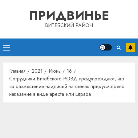
Перейти
ПРИДВИНЬЕ
к
содержимому
ВИТЕБСКИЙ РАЙОН
Основное
меню
Главная
2021
Июнь
16
Сотрудники Витебского РОВД предупреждают, что
за размещение надписей на стенах предусмотрено
наказание в виде ареста или штрафа
Автом
как
цифро
устрой
почем
3