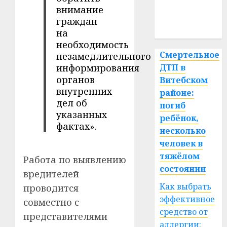
медицина
внимание
граждан
спорт
на
необходимость
Смертельное
незамедлительного
информирования
ДТП в
органов
Витебском
внутренних
районе:
дел об
погиб
указанных
ребёнок,
фактах».
несколько
человек в
тяжёлом
Работа по выявлению
состоянии
вредителей
Как выбрать
проводится
эффективное
совместно с
средство от
представителями
аллергии: