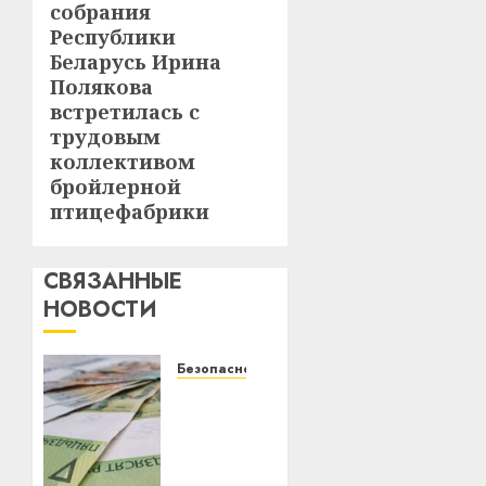
собрания
Республики
Беларусь Ирина
Полякова
встретилась с
трудовым
коллективом
бройлерной
птицефабрики
СВЯЗАННЫЕ
НОВОСТИ
Безопасность
Как
избежать
финансовых
ошибок