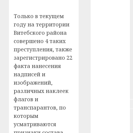
#животное
#зарплата
Только в текущем
году на территории
#здоровье
Витебского района
#ип
совершено 4 таких
преступления, также
#кража
зарегистрировано 22
факта нанесения
#кредит
надписей и
#курс_валют
изображений,
различных наклеек
#налог
флагов и
#недвижимость
транспарантов, по
которым
#новости
компаний
усматриваются
признаки состава