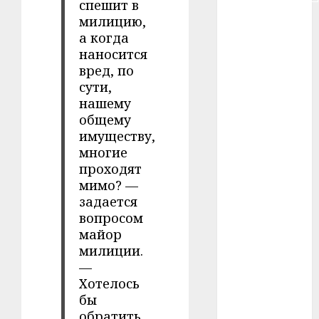
спешит в
милицию,
#сша
а когда
#телефон
наносится
вред, по
#технологии
сути,
нашему
#умер
общему
имуществу,
#учёный
многие
проходят
#цена
мимо? —
задается
Брест
вопросом
майор
Китай
милиции.
гибель
—
Хотелось
интерьер
бы
обратить