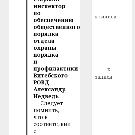
хуторо
зубов
инспектор
кажды
Вывоз мусора
22.07.202
по
день:
к записи
обеспечению
почем
0
5
Ежегодно 1
общественного
профи
декабря
порядка
важне
отмечается
отдела
сложн
Всемирный
лечен
охраны
порядка
день борьбы
21.07.202
и
со СПИДом
0
профилактики
Егор
к
Витебского
записи
РОВД
Сладкое дело
Александр
по душе —
Недведь
.
пчеловодство
— Следует
— много лет
помнить,
назад выбрал
что в
себе житель
соответствии
д. Бибиревка
с