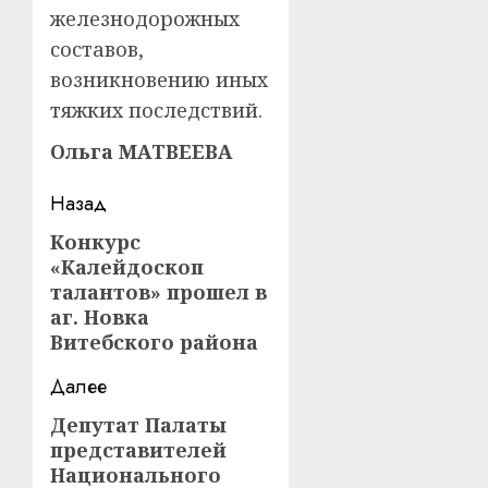
железнодорожных
составов,
возникновению иных
тяжких последствий.
Ольга МАТВЕЕВА
Навигация
Назад
записи
Конкурс
Предыдущая
«Калейдоскоп
запись:
талантов» прошел в
аг. Новка
Витебского района
Далее
Депутат Палаты
Следующая
представителей
запись:
Национального