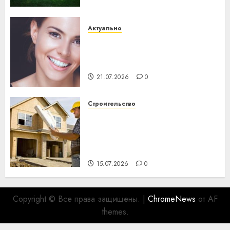
Актуально
Здоровье зубов каждый
день: почему профилактика
важнее сложного лечения
21.07.2026
0
Строительство
Идеи подарков к
профессиональному
празднику День строителя
для коллег
15.07.2026
0
Copyright © Все права защищены.
|
ChromeNews
от AF
themes.