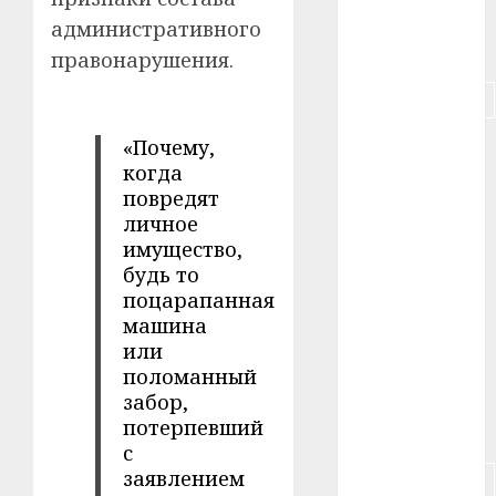
#пенсия
административного
#питание
правонарушения.
#подорожание
«Почему,
#польша
когда
#путешествие
повредят
личное
#работа
имущество,
будь то
#россия
поцарапанная
машина
#сигарета
или
поломанный
#собака
забор,
потерпевший
#сон
с
заявлением
#строительство