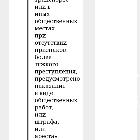
или в
#авто
иных
общественных
#алкоголь
местах
#банк
при
отсутствии
#беларусь
признаков
более
#бизнес
тяжкого
преступления,
#брестская_обла
предусмотрено
наказание
#германия
в виде
общественных
#дальнобойщик
работ,
или
#деньга
штрафа,
#долгожитель
или
ареста».