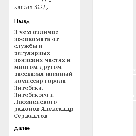
#авто
кассах БЖД.
#алкоголь
Навигация
Назад
записи
#банк
В чем отличие
Предыдущая
военкомата от
запись:
#беларусь
службы в
регулярных
#бизнес
воинских частях и
многом другом
#брестская_обла
рассказал военный
комиссар города
#германия
Витебска,
Витебского и
#дальнобойщик
Лиозненского
районов Александр
#деньга
Сержантов
#долгожитель
Далее
#животное