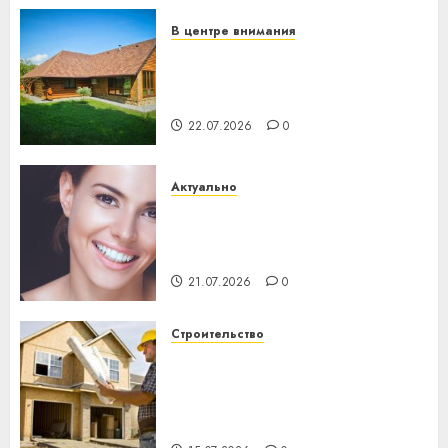
23.07.2026
0
В центре внимания
Витебская область за месяц
потеряла 13 деревень и
хуторов
22.07.2026
0
Актуально
Здоровье зубов каждый
день: почему профилактика
важнее сложного лечения
21.07.2026
0
Строительство
Идеи подарков к
профессиональному
празднику День строителя
для коллег