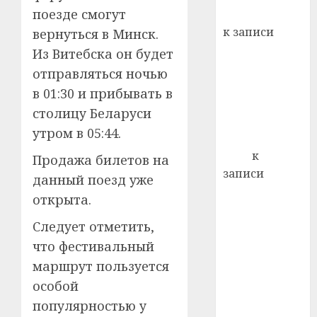
кажды
поезде смогут
Вывоз мусора
22.07.202
день:
к записи
вернуться в Минск.
почем
0
5
Ежегодно 1
Из Витебска он будет
профи
декабря
важне
отправляться ночью
отмечается
сложн
в 01:30 и прибывать в
Всемирный
лечен
столицу Беларуси
день борьбы
21.07.202
утром в 05:44.
со СПИДом
0
Егор
к
Продажа билетов на
записи
данный поезд уже
Сладкое дело
открыта.
по душе —
Следует отметить,
пчеловодство
— много лет
что фестивальный
назад выбрал
маршрут пользуется
себе житель
особой
д. Бибиревка
популярностью у
Витебского