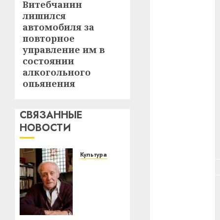
Витебчанин
Следующая
лишился
запись:
#зарплата
автомобиля за
повторное
#здоровье
управление им в
состоянии
#ип
алкогольного
#кража
опьянения
#кредит
СВЯЗАННЫЕ
#курс_валют
НОВОСТИ
#налог
Культура
#недвижимость
У
Мінску
#новости
120
компаний
гадоў
таму
#пенсия