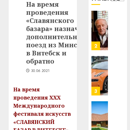
1
На время
млрд
проведения
в
строит
«Славянского
У
центр
Мінску
базара» назначен
искусс
120
дополнительный
интел
гадоў
поезд из Минска
таму
2
29.07.202
нарадз
в Витебск и
Ежы
0
обратно
Гедро
Автом
—
как
30.06.2021
пасля
цифро
абаро
устрой
На время
незал
почем
3
Белару
прогр
проведения XXX
обеспе
Международного
27.07.202
станов
Витебс
фестиваля искусств
важне
0
област
«СЛАВЯНСКИЙ
механ
за
месяц