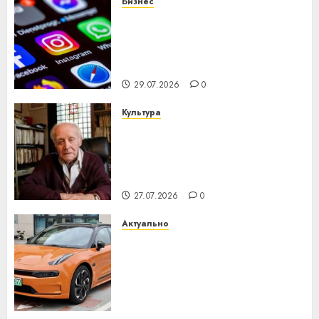
Бизнес
Meta и BlackRock вложат $14
млрд в строительство
центра искусственного
интеллекта
29.07.2026
0
Культура
У Мінску 120 гадоў таму
нарадзіўся Ежы Гедройц —
паслядоўны абаронца
незалежнасці Беларусі
27.07.2026
0
Актуально
Автомобиль как цифровое
устройство: почему
программное обеспечение
становится важнее
механики