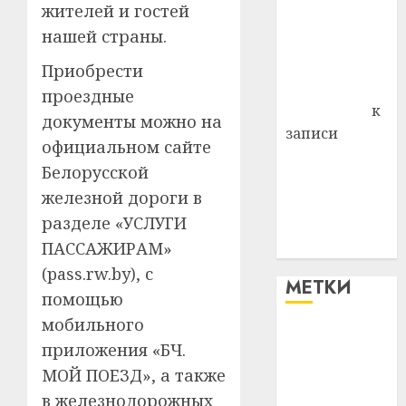
жителей и гостей
района
нашей страны.
Владимир
Комаров
Приобрести
Антонина
проездные
Федоровна
к
документы можно на
записи
официальном сайте
Поможем
Белорусской
вместе Насте
железной дороги в
Питерской
разделе «УСЛУГИ
победить
болезнь
ПАССАЖИРАМ»
(pass.rw.by), с
МЕТКИ
помощью
мобильного
#blizko
приложения «БЧ.
МОЙ ПОЕЗД», а также
#tochka
в железнодорожных