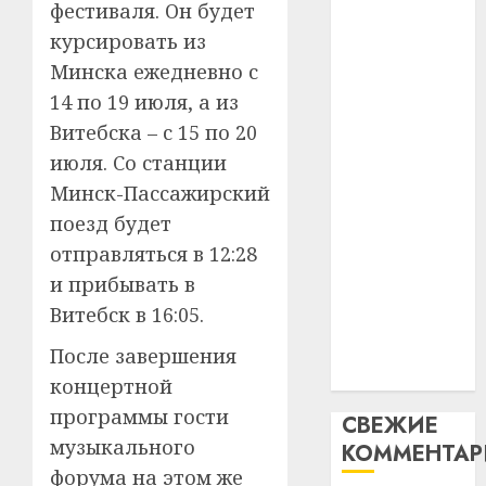
фестиваля. Он будет
интел
гадоў
паслядоўны
курсировать из
таму
2
абаронца
29.07.202
нарадз
Минска ежедневно с
незалежнасці
Ежы
0
14 по 19 июля, а из
Беларусі
Гедро
Автом
Витебска – с 15 по 20
Автомобиль
—
как
как
пасля
июля. Со станции
цифро
абаро
цифровое
устрой
Минск-Пассажирский
незал
почем
устройство:
3
поезд будет
Белару
прогр
почему
отправляться в 12:28
обеспе
программное
27.07.202
станов
и прибывать в
Витебс
обеспечение
важне
0
област
Витебск в 16:05.
становится
механ
за
важнее
После завершения
месяц
23.07.202
механики
потер
4
концертной
13
0
программы гости
СВЕЖИЕ
дерев
музыкального
КОММЕНТА
и
Здоро
хуторо
форума на этом же
зубов