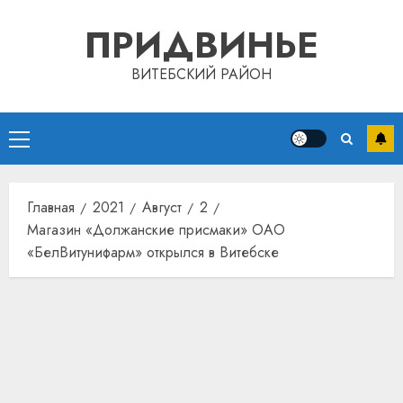
Перейти
ПРИДВИНЬЕ
к
содержимому
ВИТЕБСКИЙ РАЙОН
Основное
меню
Главная
2021
Август
2
Магазин «Должанские присмаки» ОАО
«БелВитунифарм» открылся в Витебске
Автом
как
цифро
устрой
почем
3
прогр