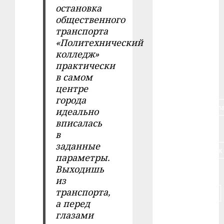
остановка
общественного
#алкоголь
транспорта
«Политехнический
#банк
колледж»
#беларусь
практически
в самом
#бизнес
центре
города
#брестская_обла
идеально
вписалась
#германия
в
заданные
#дальнобойщик
параметры.
Выходишь
#деньга
из
транспорта,
#долгожитель
а перед
#животное
глазами