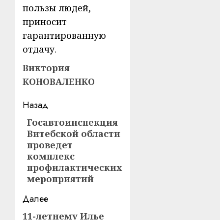
пользы людей,
приносит
гарантированную
отдачу.
Виктория
КОНОВАЛЕНКО
Навигация
Назад
записи
Госавтоинспекция
Предыдущая
Витебской области
запись:
проведет
комплекс
профилактических
мероприятий
Далее
11-летнему Илье
Следующая