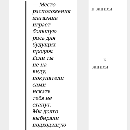
Вывоз мусора
22.07.202
— Место
день:
к записи
расположения
почем
0
5
Ежегодно 1
магазина
профи
декабря
играет
важне
отмечается
большую
сложн
роль для
Всемирный
лечен
будущих
день борьбы
21.07.202
продаж.
со СПИДом
Если ты
0
Егор
к
не на
записи
виду,
Сладкое дело
покупатели
по душе —
сами
пчеловодство
искать
— много лет
тебя не
назад выбрал
станут.
себе житель
Мы долго
д. Бибиревка
выбирали
подходящую
Витебского