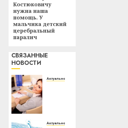
Костюковичу
запись:
нужна наша
помощь. У
мальчика детский
церебральный
паралич
СВЯЗАННЫЕ
НОВОСТИ
Актуально
Что
делать,
если
пробные
тесты
показывают
низкий
Актуально