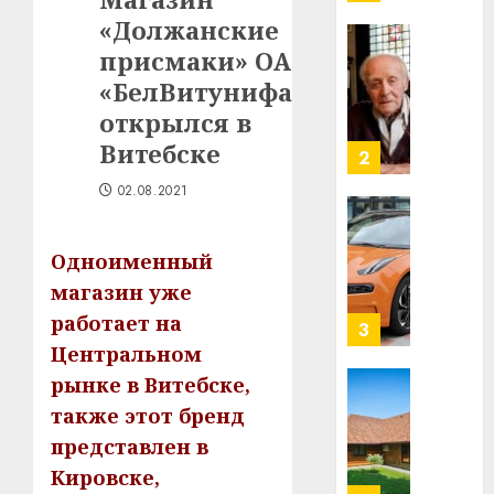
млрд
«Должанские
в
строит
присмаки» ОАО
У
центр
Мінску
«БелВитунифарм»
искусс
120
открылся в
интел
гадоў
Витебске
таму
2
29.07.202
нарадз
02.08.2021
Ежы
0
Гедро
Автом
—
как
Одноименный
пасля
цифро
магазин уже
абаро
устрой
работает на
незал
почем
3
Белару
прогр
Центральном
обеспе
рынке в Витебске,
27.07.202
станов
Витебс
также этот бренд
важне
0
област
представлен в
механ
за
месяц
Кировске,
23.07.202