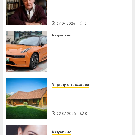
нарадзіўся Ежы Гедройц —
паслядоўны абаронца
незалежнасці Беларусі
27.07.2026
0
Актуально
Автомобиль как цифровое
устройство: почему
программное обеспечение
становится важнее
механики
23.07.2026
0
В центре внимания
Витебская область за месяц
потеряла 13 деревень и
хуторов
22.07.2026
0
Актуально