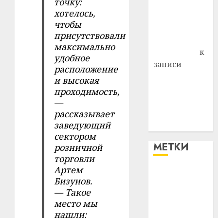
точку:
района
хотелось,
Владимир
чтобы
Комаров
присутствовали
Антонина
максимально
Федоровна
к
удобное
записи
расположение
Поможем
и высокая
вместе Насте
проходимость,
Питерской
—
победить
рассказывает
заведующий
болезнь
сектором
МЕТКИ
розничной
торговли
Артем
#blizko
Бизунов.
— Такое
#tochka
место мы
нашли:
#авто