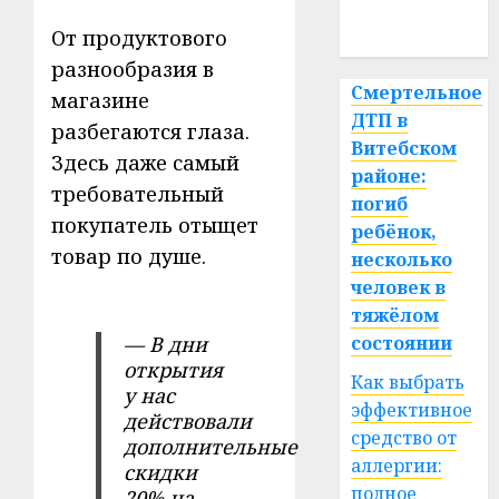
спорт
От продуктового
разнообразия в
Смертельное
магазине
ДТП в
разбегаются глаза.
Витебском
Здесь даже самый
районе:
требовательный
погиб
покупатель отыщет
ребёнок,
товар по душе.
несколько
человек в
тяжёлом
состоянии
— В дни
открытия
Как выбрать
у нас
эффективное
действовали
средство от
дополнительные
аллергии:
скидки
полное
20% на