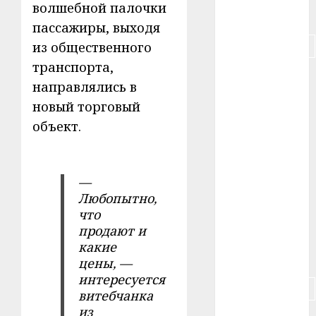
волшебной палочки
#питание
пассажиры, выходя
#подорожание
из общественного
транспорта,
#польша
направлялись в
новый торговый
#путешествие
объект.
#работа
#россия
—
#сигарета
Любопытно,
что
#собака
продают и
какие
#сон
цены, —
интересуется
#строительство
витебчанка
из