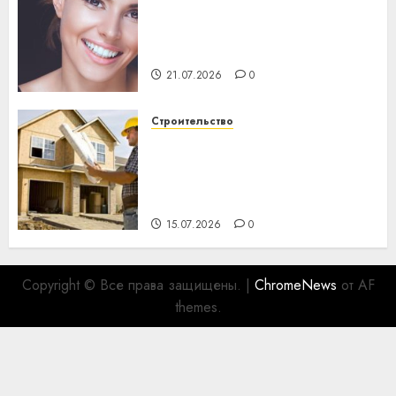
Здоровье зубов каждый
день: почему профилактика
важнее сложного лечения
21.07.2026
0
Строительство
Идеи подарков к
профессиональному
празднику День строителя
для коллег
15.07.2026
0
Copyright © Все права защищены.
|
ChromeNews
от AF
themes.