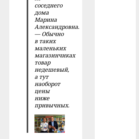
#сша
соседнего
дома
#телефон
Марина
Александровна.
#технологии
— Обычно
в таких
#умер
маленьких
#учёный
магазинчиках
товар
#цена
недешевый,
а тут
Брест
наоборот
цены
Китай
ниже
привычных.
гибель
интерьер
медицина