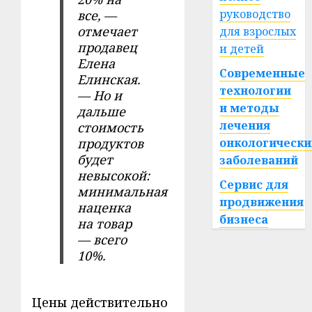
руководство
все, —
отмечает
для взрослых
продавец
и детей
Елена
Современные
Елинская.
технологии
— Но и
и методы
дальше
лечения
стоимость
онкологически
продуктов
будет
заболеваний
невысокой:
Сервис для
минимальная
продвижения
наценка
бизнеса
на товар
— всего
10%.
Цены действительно