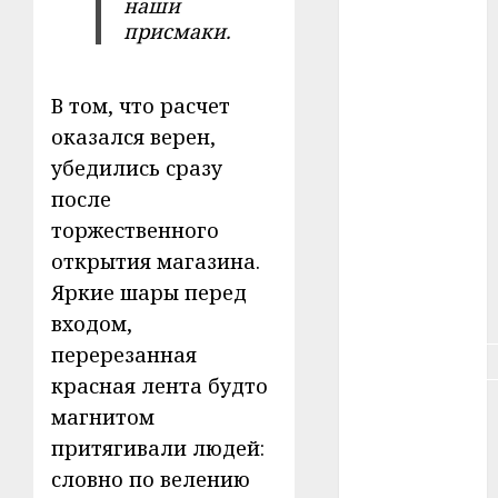
наши
#зарплата
присмаки.
#здоровье
В том, что расчет
#ип
оказался верен,
убедились сразу
#кража
после
#кредит
торжественного
открытия магазина.
#курс_валют
Яркие шары перед
#налог
входом,
перерезанная
#недвижимость
красная лента будто
#новости
магнитом
компаний
притягивали людей:
#пенсия
словно по велению