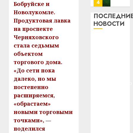
потер
4
Бобруйске и
13
0
Новолукомле.
дерев
ПОСЛЕДНИ
Продуктовая лавка
и
Здоро
НОВОСТИ
хуторо
зубов
на проспекте
кажды
Черняховского
22.07.202
Meta и
день:
стала седьмым
BlackRock
почем
0
5
объектом
вложат $14
профи
важне
млрд в
торгового дома.
сложн
Meta
строительство
«До сети пока
лечен
и
центра
далеко, но мы
BlackR
искусственного
21.07.202
постепенно
вложа
интеллекта
$14
0
1
расширяемся,
У Мінску 120
млрд
«обрастаем»
гадоў таму
в
новыми торговыми
нарадзіўся
строит
У
центр
точками», —
Ежы Гедройц
Мінску
искусс
120
—
поделился
интел