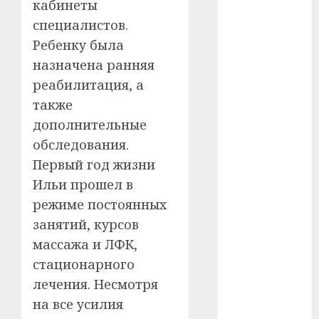
#сша
кабинеты
специалистов.
#телефон
Ребенку была
#технологии
назначена ранняя
реабилитация, а
#умер
также
дополнительные
#учёный
обследования.
#цена
Первый год жизни
Ильи прошел в
Брест
режиме постоянных
Китай
занятий, курсов
массажа и ЛФК,
гибель
стационарного
интерьер
лечения. Несмотря
на все усилия
медицина