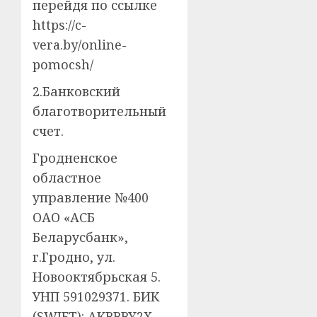
перейдя по ссылке
https://c-
vera.by/online-
pomocsh/
2.Банковский
благотворительный
счет.
Гродненское
областное
управление №400
ОАО «АСБ
Беларусбанк»,
г.Гродно, ул.
Новооктябрьская 5.
УНП 591029371. БИК
(SWIFT): AKBBBY2X.