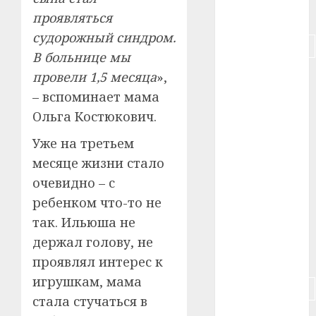
#питание
проявляться
судорожный синдром.
#подорожание
В больнице мы
#польша
провели 1,5 месяца
»,
– вспоминает мама
#путешествие
Ольга Костюкович.
#работа
Уже на третьем
месяце жизни стало
#россия
очевидно – с
#сигарета
ребенком что-то не
так. Ильюша не
#собака
держал голову, не
#сон
проявлял интерес к
игрушкам, мама
#строительство
стала стучаться в