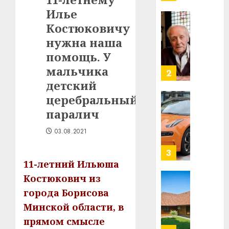
нарадз
Илье
Ежы
0
Гедро
Костюковичу
Автом
—
как
нужна наша
пасля
цифро
помощь. У
абаро
устрой
мальчика
незал
почем
3
Белару
прогр
детский
обеспе
церебральный
27.07.202
станов
Витебс
паралич
важне
0
област
механ
за
03.08.2021
месяц
23.07.202
потер
4
13
0
11-летний Ильюша
дерев
Костюкович из
и
Здоро
города Борисова
хуторо
зубов
Минской области, в
кажды
22.07.202
день:
прямом смысле