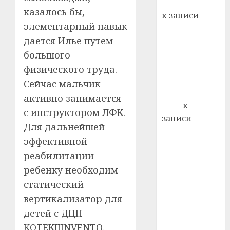
Вывоз мусора
21.07.202
казалось бы,
к записи
0
элементарный навык
Ежегодно 1
дается Илье путем
декабря
отмечается
большого
Всемирный
физического труда.
день борьбы
Сейчас мальчик
со СПИДом
активно занимается
Егор
к
с инструктором ЛФК.
записи
Для дальнейшей
Сладкое дело
эффективной
по душе —
реабилитации
пчеловодство
ребенку необходим
— много лет
назад выбрал
статический
себе житель
вертикализатор для
д. Бибиревка
детей с ДЦП
Витебского
KOTEKIIINVENTO.