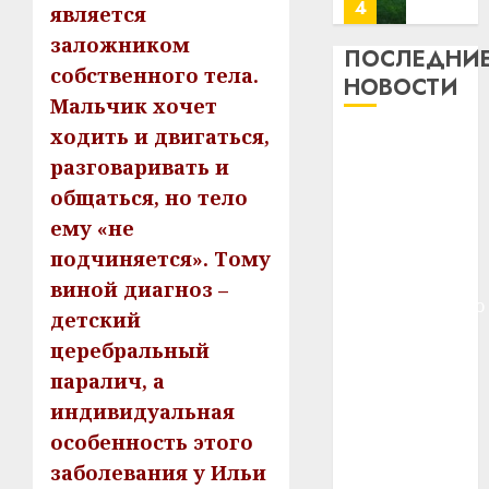
почем
0
5
является
профи
заложником
важне
ПОСЛЕДНИ
собственного тела.
сложн
Meta
НОВОСТИ
лечен
и
Мальчик хочет
BlackR
ходить и двигаться,
21.07.202
Meta и
вложа
разговаривать и
BlackRock
$14
0
1
общаться, но тело
вложат $14
млрд
в
млрд в
ему «не
строит
У
строительство
подчиняется». Тому
центр
Мінску
центра
виной диагноз –
искусс
120
искусственного
интел
детский
гадоў
интеллекта
таму
2
церебральный
29.07.202
У Мінску 120
нарадз
паралич, а
гадоў таму
Ежы
0
индивидуальная
нарадзіўся
Гедро
Автом
—
особенность этого
Ежы Гедройц
как
пасля
цифро
—
заболевания у Ильи
абаро