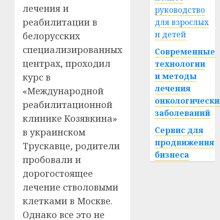
лечения и
руководство
реабилитации в
для взрослых
и детей
белорусских
специализированных
Современные
центрах, проходил
технологии
и методы
курс в
лечения
«Международной
онкологически
реабилитационной
заболеваний
клинике Козявкина»
Сервис для
в украинском
продвижения
Трускавце, родители
бизнеса
пробовали и
дорогостоящее
лечение стволовыми
клетками в Москве.
Однако все это не