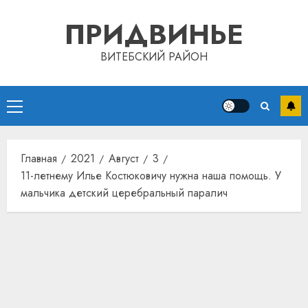
Перейти
ПРИДВИНЬЕ
к
содержимому
ВИТЕБСКИЙ РАЙОН
Основное
Автом
меню
как
цифро
Главная
2021
Август
3
устрой
11-летнему Илье Костюковичу нужна наша помощь. У
почем
3
прогр
мальчика детский церебральный паралич
обеспе
станов
Витебс
важне
област
механ
за
месяц
23.07.202
потер
4
13
0