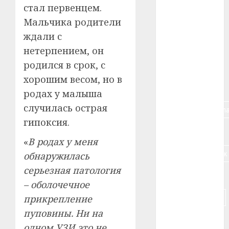
стал первенцем.
#алкоголь
Мальчика родители
ждали с
#банк
нетерпением, он
родился в срок, с
#беларусь
хорошим весом, но в
#бизнес
родах у малыша
случилась острая
#брестская_обла
гипоксия.
#германия
«
В родах у меня
#дальнобойщик
обнаружилась
серьезная патология
#деньга
– оболочечное
#долгожитель
прикрепление
пуповины. Ни на
#животное
одном УЗИ это не