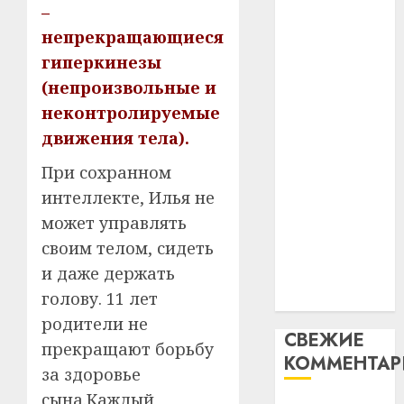
устрой
паслядоўны
–
незал
почем
3
абаронца
непрекращающиеся
Белару
прогр
незалежнасці
обеспе
гиперкинезы
27.07.202
Беларусі
станов
Витебс
(непроизвольные и
Автомобиль
важне
0
област
неконтролируемые
как
механ
за
движения тела).
цифровое
месяц
23.07.202
потер
устройство:
4
При сохранном
13
0
почему
интеллекте, Илья не
дерев
программное
и
может управлять
Здоро
обеспечение
хуторо
зубов
своим телом, сидеть
становится
кажды
и даже держать
22.07.202
важнее
день:
голову. 11 лет
механики
почем
0
5
профи
родители не
СВЕЖИЕ
важне
прекращают борьбу
КОММЕНТА
сложн
за здоровье
лечен
сына.Каждый,