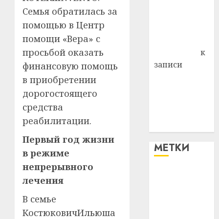
района
Семья обратилась за
Владимир
помощью в Центр
Комаров
помощи «Вера» с
Антонина
просьбой оказать
Федоровна
к
записи
финансовую помощь
Поможем
в приобретении
вместе Насте
дорогостоящего
Питерской
средства
победить
реабилитации.
болезнь
Первый год жизни
МЕТКИ
в режиме
непрерывного
#blizko
лечения
#tochka
В семье
КостюковичИльюша
#авто