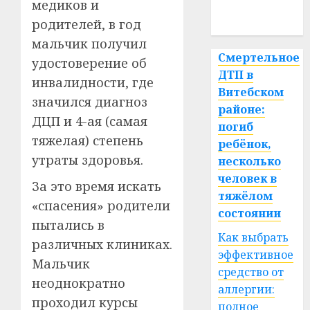
медиков и
спорт
родителей, в год
мальчик получил
Смертельное
удостоверение об
ДТП в
инвалидности, где
Витебском
значился диагноз
районе:
ДЦП и 4-ая (самая
погиб
тяжелая) степень
ребёнок,
утраты здоровья.
несколько
человек в
За это время искать
тяжёлом
«спасения» родители
состоянии
пытались в
Как выбрать
различных клиниках.
эффективное
Мальчик
средство от
неоднократно
аллергии:
проходил курсы
полное