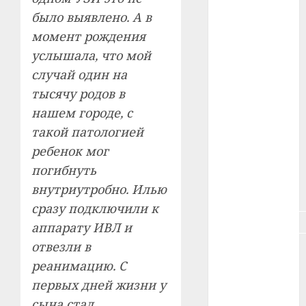
#зарплата
было выявлено. А в
момент рождения
#здоровье
услышала, что мой
случай один на
#ип
тысячу родов в
#кража
нашем городе, с
такой патологией
#кредит
ребенок мог
#курс_валют
погибнуть
внутриутробно. Илью
#налог
сразу подключили к
#недвижимость
аппарату ИВЛ и
отвезли в
#новости
компаний
реанимацию. С
первых дней жизни у
#пенсия
сына стал