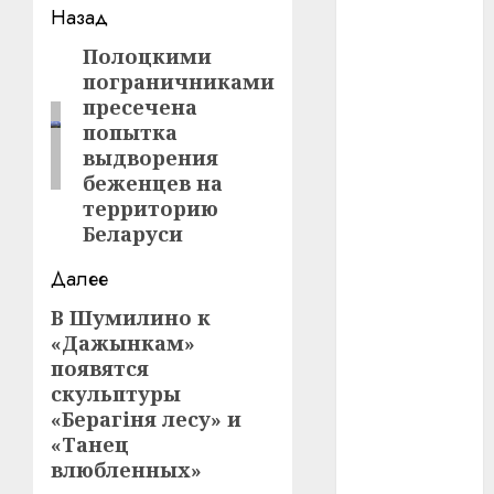
Навигация
Назад
#сша
записи
Полоцкими
Предыдущая
#телефон
пограничниками
запись:
пресечена
#технологии
попытка
выдворения
#умер
беженцев на
территорию
#учёный
Беларуси
#цена
Далее
Брест
В Шумилино к
Следующая
«Дажынкам»
запись:
Китай
появятся
скульптуры
гибель
«Берагіня лесу» и
«Танец
интерьер
влюбленных»