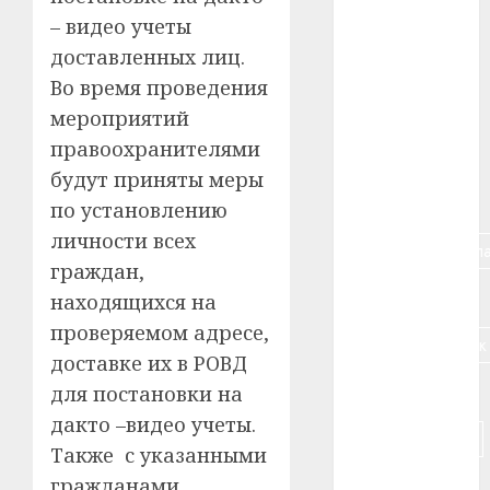
#авто
– видео учеты
доставленных лиц.
#алкоголь
Во время проведения
#банк
мероприятий
правоохранителями
#беларусь
будут приняты меры
#бизнес
по установлению
личности всех
#брестская_обла
граждан,
#германия
находящихся на
проверяемом адресе,
#дальнобойщик
доставке их в РОВД
#деньга
для постановки на
дакто –видео учеты.
#долгожитель
Также с указанными
гражданами
#животное