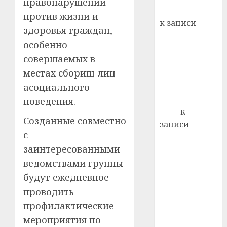
правонарушений
кажды
Вывоз мусора
22.07.202
против жизни и
день:
к записи
почем
здоровья граждан,
0
5
Ежегодно 1
профи
особенно
декабря
важне
совершаемых в
отмечается
сложн
местах сборищ лиц
Всемирный
лечен
день борьбы
асоциального
21.07.202
со СПИДом
поведения.
0
Егор
к
Созданные совместно
записи
с
Сладкое дело
заинтересованными
по душе —
пчеловодство
ведомствами группы
— много лет
будут ежедневное
назад выбрал
проводить
себе житель
профилактические
д. Бибиревка
мероприятия по
Витебского