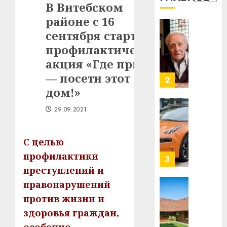
1
В Витебском
млрд
районе с 16
в
строит
сентября стартует
У
центр
Мінску
профилактическая
искусс
120
акция «Где притон
интел
гадоў
— посети этот
таму
2
29.07.202
нарадз
дом!»
Ежы
0
29.09.2021
Гедро
Автом
—
как
пасля
цифро
С целью
абаро
устрой
профилактики
незал
почем
3
Белару
прогр
преступлений и
обеспе
правонарушений
27.07.202
станов
Витебс
против жизни и
важне
0
област
здоровья граждан,
механ
за
месяц