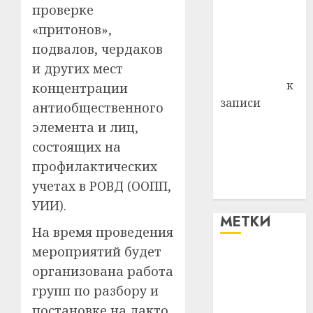
проверке
района
«притонов»,
Владимир
подвалов, чердаков
Комаров
и других мест
Антонина
Федоровна
к
концентрации
записи
антиобщественного
Поможем
элемента и лиц,
вместе Насте
состоящих на
Питерской
профилактических
победить
учетах в РОВД (ООПП,
болезнь
УИИ).
МЕТКИ
На время проведения
мероприятий будет
#blizko
организована работа
групп по разбору и
#tochka
постановке на дакто