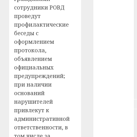
сотрудники РОВД
#зарплата
проведут
профилактические
#здоровье
беседы с
#ип
оформлением
протокола,
#кража
объявлением
#кредит
официальных
предупреждений;
#курс_валют
при наличии
#налог
оснований
нарушителей
#недвижимость
привлекут к
#новости
административной
компаний
ответственности, в
#пенсия
том числе за