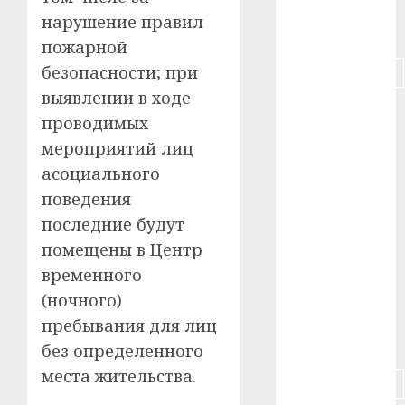
нарушение правил
#питание
пожарной
безопасности; при
#подорожание
выявлении в ходе
#польша
проводимых
мероприятий лиц
#путешествие
асоциального
#работа
поведения
последние будут
#россия
помещены в Центр
#сигарета
временного
(ночного)
#собака
пребывания для лиц
#сон
без определенного
места жительства.
#строительство