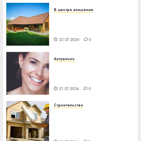
23.07.2026
0
В центре внимания
Витебская область за месяц
потеряла 13 деревень и
хуторов
22.07.2026
0
Актуально
Здоровье зубов каждый
день: почему профилактика
важнее сложного лечения
21.07.2026
0
Строительство
Идеи подарков к
профессиональному
празднику День строителя
для коллег