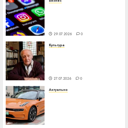
Бизнес
Meta и BlackRock вложат $14
млрд в строительство
центра искусственного
интеллекта
29.07.2026
0
Культура
У Мінску 120 гадоў таму
нарадзіўся Ежы Гедройц —
паслядоўны абаронца
незалежнасці Беларусі
27.07.2026
0
Актуально
Автомобиль как цифровое
устройство: почему
программное обеспечение
становится важнее
механики