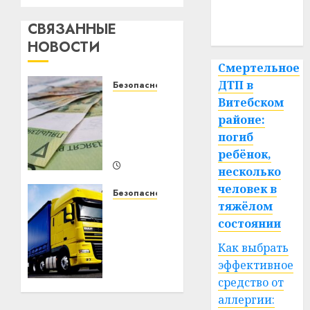
медицина
СВЯЗАННЫЕ
спорт
НОВОСТИ
Смертельное
ДТП в
Безопасность
Как
Витебском
избежать
районе:
финансовых
погиб
ошибок
ребёнок,
несколько
09.02.2025
человек в
0
Безопасность
тяжёлом
Карта
состоянии
тахографа:
важность
Как выбрать
оформления
эффективное
для
средство от
водителей
аллергии: