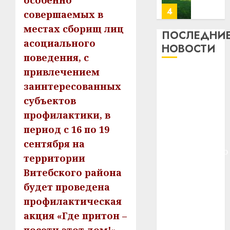
особенно
23.07.202
потер
4
совершаемых в
13
0
местах сборищ лиц
дерев
ПОСЛЕДНИ
асоциального
и
Здоро
НОВОСТИ
хуторо
зубов
поведения, с
кажды
привлечением
22.07.202
Meta и
день:
заинтересованных
BlackRock
почем
0
5
субъектов
вложат $14
профи
важне
млрд в
профилактики, в
сложн
Meta
строительство
период с 16 по 19
лечен
и
центра
сентября на
BlackR
искусственного
21.07.202
территории
вложа
интеллекта
$14
0
1
Витебского района
У Мінску 120
млрд
будет проведена
гадоў таму
в
профилактическая
нарадзіўся
строит
У
центр
акция «Где притон –
Ежы Гедройц
Мінску
искусс
120
—