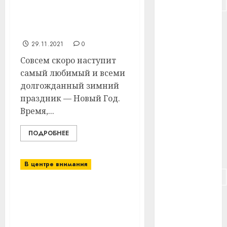
#подорожание
на новогоднюю услугу
«Поздравление Деда
#польша
Мороза»
29.11.2021
0
#путешествие
Совсем скоро наступит
#работа
самый любимый и всеми
долгожданный зимний
#россия
праздник — Новый Год.
Время,...
#сигарета
#собака
ПОДРОБНЕЕ
#сон
В центре внимания
#строительство
20 ноября для жителей
#сша
района пройдут
прямые телефонные
#телефон
линии