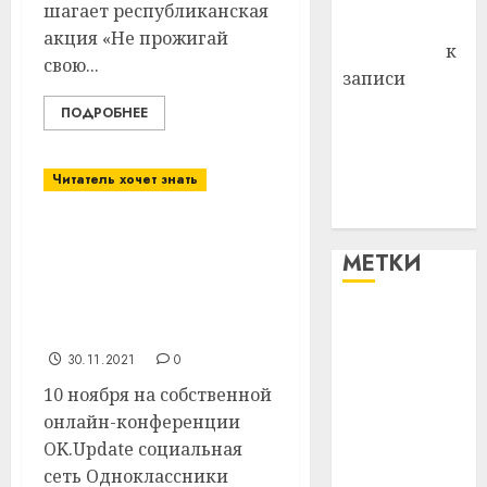
шагает республиканская
Антонина
акция «Не прожигай
Федоровна
к
свою...
записи
Поможем
ПОДРОБНЕЕ
вместе Насте
Питерской
Читатель хочет знать
победить
болезнь
ОК представили
обновление контентной
МЕТКИ
платформы, оплату
товаров и алгоритм для
#blizko
поддержки авторов
30.11.2021
0
#tochka
10 ноября на собственной
#авто
онлайн-конференции
OK.Update социальная
#алкоголь
сеть Одноклассники