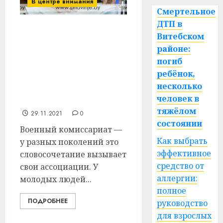
В центре внимания
Смертельное
ДТП в
В Витебском районе в
Витебском
текущем году
районе:
перезахоронены
погиб
останки порядка 450
ребёнок,
бойцов и мирных
несколько
жителей, погибших в
человек в
годы войны
тяжёлом
29.11.2021
0
состоянии
Военный комиссариат —
Как выбрать
у разных поколений это
эффективное
словосочетание вызывает
средство от
свои ассоциации. У
аллергии:
молодых людей...
полное
ПОДРОБНЕЕ
руководство
для взрослых