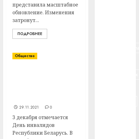
представила масштабное
#банк
обновление. Изменения
затронут...
#беларусь
#бизнес
ПОДРОБНЕЕ
#брестская_обла
Общество
#германия
ТЦСОН Витебского
#дальнобойщик
района приглашает
людей с инвалидностью
#деньга
к участию в онлайн-
фестивале
#долгожитель
29.11.2021
0
#животное
3 декабря отмечается
День инвалидов
#зарплата
Республики Беларусь. В