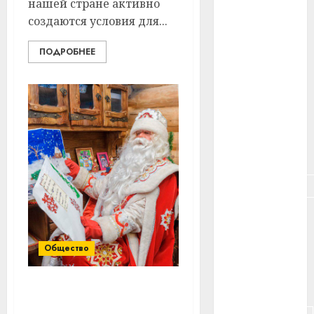
нашей стране активно
#здоровье
создаются условия для...
#ип
ПОДРОБНЕЕ
#кража
#кредит
#курс_валют
#налог
#недвижимость
#новости
компаний
Общество
#пенсия
#питание
РУП «Белпочта»
открыло прием заказов