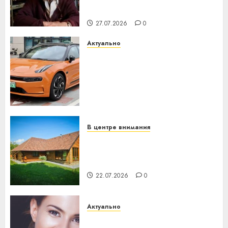
незалежнасці Беларусі
27.07.2026
0
Актуально
Автомобиль как цифровое
устройство: почему
программное обеспечение
становится важнее
механики
23.07.2026
0
В центре внимания
Витебская область за месяц
потеряла 13 деревень и
хуторов
22.07.2026
0
Актуально
Здоровье зубов каждый