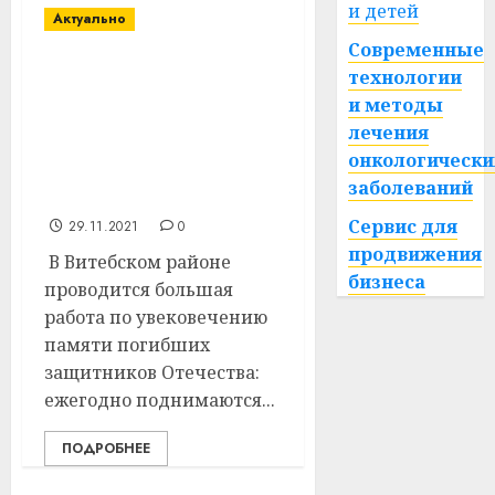
и детей
Актуально
Современные
На воинском
технологии
мемориале в аг.
и методы
Зароново Витебского
лечения
района идут
онкологически
реставрационные
заболеваний
работы
Сервис для
29.11.2021
0
продвижения
В Витебском районе
бизнеса
проводится большая
работа по увековечению
памяти погибших
защитников Отечества:
ежегодно поднимаются...
ПОДРОБНЕЕ