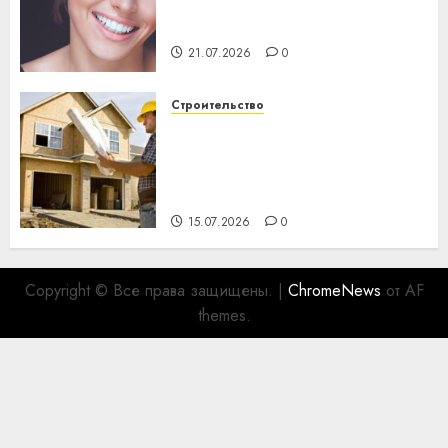
день: почему профилактика
важнее сложного лечения
21.07.2026
0
Строительство
Идеи подарков к
профессиональному
празднику День строителя
для коллег
15.07.2026
0
Copyright © Все права защищены.
|
ChromeNews
от AF
themes.