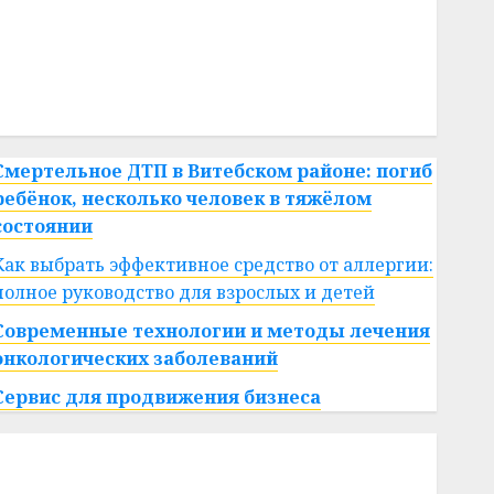
#сша
#телефон
#технологии
#умер
#учёный
#цена
Брест
Китай
гибель
интерьер
медицина
спорт
Смертельное ДТП в Витебском районе: погиб
ребёнок, несколько человек в тяжёлом
состоянии
Как выбрать эффективное средство от аллергии:
полное руководство для взрослых и детей
Современные технологии и методы лечения
онкологических заболеваний
Сервис для продвижения бизнеса