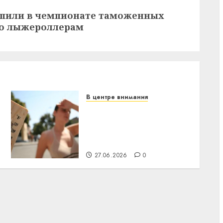
упили в чемпионате таможенных
по лыжероллерам
В центре внимания
В Беларуси объявили
красный уровень
опасности: температура
поднимется до +39°C
27.06.2026
0