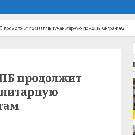
 продолжит поставлять гуманитарную помощь мигрантам
ФПБ продолжит
анитарную
там