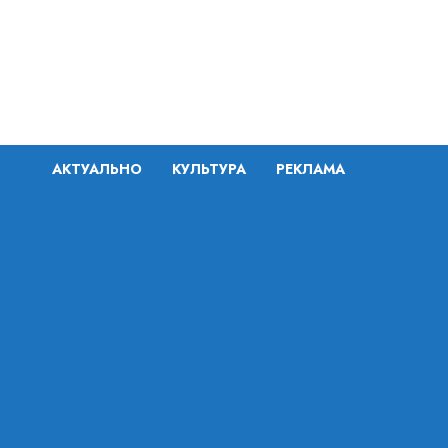
Перейти
к
содержимому
АКТУАЛЬНО
КУЛЬТУРА
РЕКЛАМА