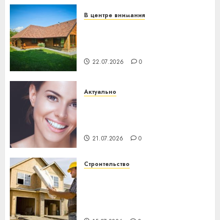
23.07.2026
0
В центре внимания
Витебская область за месяц
потеряла 13 деревень и
хуторов
22.07.2026
0
Актуально
Здоровье зубов каждый
день: почему профилактика
важнее сложного лечения
21.07.2026
0
Строительство
Идеи подарков к
профессиональному
празднику День строителя
для коллег