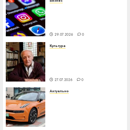
Бизнес
Meta и BlackRock вложат $14
млрд в строительство
центра искусственного
интеллекта
29.07.2026
0
Культура
У Мінску 120 гадоў таму
нарадзіўся Ежы Гедройц —
паслядоўны абаронца
незалежнасці Беларусі
27.07.2026
0
Актуально
Автомобиль как цифровое
устройство: почему
программное обеспечение
становится важнее
механики