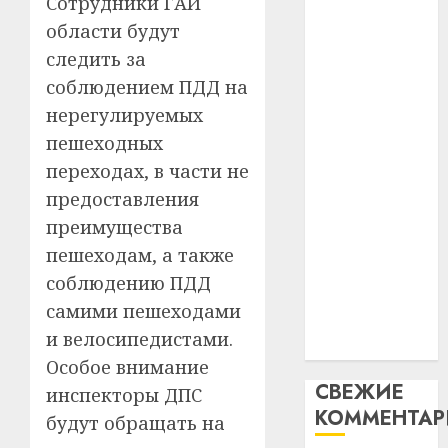
Сотрудники ГАИ
интел
гадоў
паслядоўны
области будут
таму
2
абаронца
29.07.202
следить за
нарадз
незалежнасці
Ежы
0
соблюдением ПДД на
Беларусі
Гедро
Автом
нерегулируемых
Автомобиль
—
как
пешеходных
как
пасля
цифро
абаро
переходах, в части не
цифровое
устрой
незал
почем
устройство:
3
предоставления
Белару
прогр
почему
преимущества
обеспе
программное
27.07.202
пешеходам, а также
станов
Витебс
обеспечение
важне
соблюдению ПДД
0
област
становится
механ
за
самими пешеходами
важнее
месяц
и велосипедистами.
23.07.202
механики
потер
4
Особое внимание
13
0
СВЕЖИЕ
дерев
инспекторы ДПС
КОММЕНТА
и
Здоро
будут обращать на
хуторо
зубов