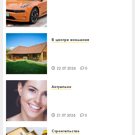
устройство: почему
программное обеспечение
становится важнее
механики
23.07.2026
0
В центре внимания
Витебская область за месяц
потеряла 13 деревень и
хуторов
22.07.2026
0
Актуально
Здоровье зубов каждый
день: почему профилактика
важнее сложного лечения
21.07.2026
0
Строительство