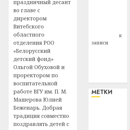
праздничный десант
района
во главе с
Владимир
директором
Комаров
Витебского
Антонина
областного
Федоровна
к
отделения РОО
записи
Поможем
«Белорусский
вместе Насте
детский фонд»
Питерской
Ольгой Обуховой и
победить
проректором по
болезнь
воспитательной
работе ВГУ им. П. М.
МЕТКИ
Машерова Юлией
Беженарь. Добрая
#blizko
традиция совместно
#tochka
поздравлять детей с