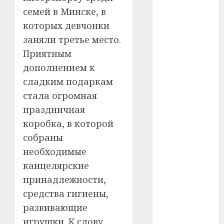
#сша
семей в Минске, в
которых девчонки
#телефон
заняли третье место.
#технологии
Приятным
дополнением к
#умер
сладким подаркам
стала огромная
#учёный
праздничная
#цена
коробка, в которой
собраны
Брест
необходимые
Китай
канцелярские
принадлежности,
гибель
средства гигиены,
интерьер
развивающие
игрушки. К слову,