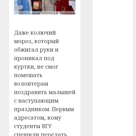
#зарплата
#здоровье
Даже колючий
#ип
мороз, который
обжигал руки и
#кража
проникал под
#кредит
куртки, не смог
помешать
#курс_валют
волонтерам
#налог
поздравить малышей
с наступающим
#недвижимость
праздником. Первым
#новости
адресатом, кому
компаний
студенты ВГУ
#пенсия
спешили передать