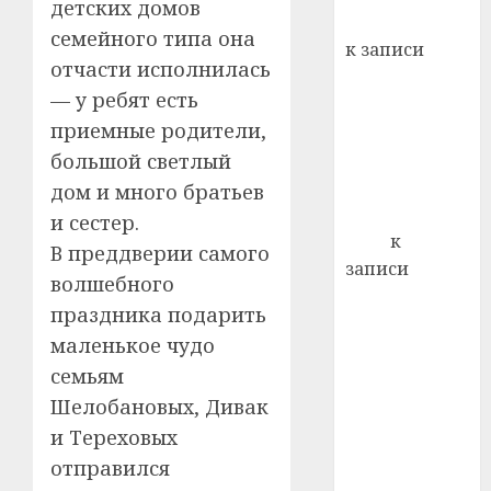
детских домов
почем
0
5
Вывоз мусора
семейного типа она
профи
к записи
важне
отчасти исполнилась
Ежегодно 1
сложн
— у ребят есть
декабря
лечен
приемные родители,
отмечается
21.07.202
Всемирный
большой светлый
0
день борьбы
дом и много братьев
со СПИДом
и сестер.
Егор
к
В преддверии самого
записи
волшебного
Сладкое дело
праздника подарить
по душе —
маленькое чудо
пчеловодство
семьям
— много лет
Шелобановых, Дивак
назад выбрал
себе житель
и Тереховых
д. Бибиревка
отправился
Витебского