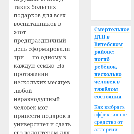
медицина
таких больших
спорт
подарков для всех
воспитанников в
Смертельное
этот
ДТП в
предпраздничный
Витебском
день сформировали
районе:
три — по одному в
погиб
каждую семью. На
ребёнок,
протяжении
несколько
человек в
нескольких месяцев
тяжёлом
любой
состоянии
неравнодушный
Как выбрать
человек мог
эффективное
принести подарок в
средство от
университет и сдать
аллергии:
его волонтерам для