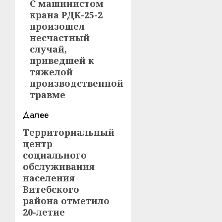
записи
С машинистом
Предыдущая
крана РДК-25-2
запись:
произошел
несчастный
случай,
приведшей к
тяжелой
производственной
травме
Далее
Территориальный
Следующая
центр
запись:
социального
обслуживания
населения
Витебского
района отметило
20-летие