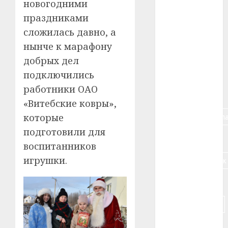
новогодними
#авто
праздниками
#алкоголь
сложилась давно, а
нынче к марафону
#банк
добрых дел
#беларусь
подключились
работники ОАО
#бизнес
«Витебские ковры»,
#брестская_обла
которые
подготовили для
#германия
воспитанников
игрушки.
#дальнобойщик
#деньга
#долгожитель
#животное