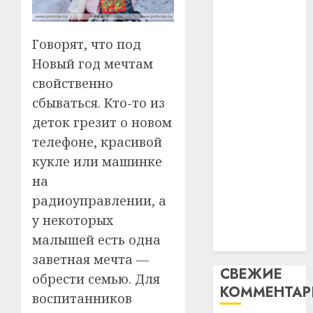
29.07.202
нарадз
паслядоўны
Ежы
0
абаронца
Гедро
Автом
Говорят, что под
незалежнасці
—
как
Новый год мечтам
Беларусі
пасля
цифро
свойственно
Автомобиль
абаро
устрой
сбываться. Кто-то из
незал
как
почем
3
Белару
прогр
цифровое
деток грезит о новом
обеспе
устройство:
телефоне, красивой
27.07.202
станов
Витебс
почему
кукле или машинке
важне
0
област
программное
на
механ
за
обеспечение
месяц
радиоуправлении, а
23.07.202
становится
потер
4
у некоторых
важнее
13
0
малышей есть одна
механики
дерев
заветная мечта —
и
Здоро
СВЕЖИЕ
хуторо
зубов
обрести семью. Для
КОММЕНТА
кажды
воспитанников
22.07.202
день: