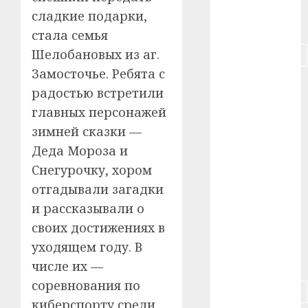
сладкие подарки,
#питание
стала семья
Шелобановых из аг.
#подорожание
Замосточье. Ребята с
#польша
радостью встретили
главных персонажей
#путешествие
зимней сказки —
#работа
Деда Мороза и
Снегурочку, хором
#россия
отгадывали загадки
#сигарета
и рассказывали о
своих достижениях в
#собака
уходящем году. В
#сон
числе их —
соревнования по
#строительство
киберспорту среди