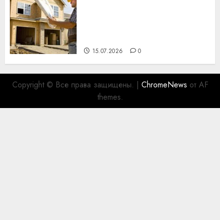
Идеи подарков к
профессиональному
празднику День строителя
для коллег
15.07.2026
0
Copyright © Все права защищены.
|
ChromeNews
от AF
themes.