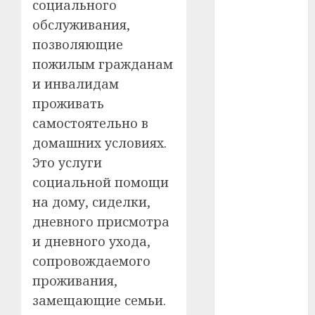
социального
обслуживания,
#телефон
позволяющие
#технологии
пожилым гражданам
и инвалидам
#умер
проживать
#учёный
самостоятельно в
домашних условиях.
#цена
Это услуги
Брест
социальной помощи
на дому, сиделки,
Китай
дневного присмотра
гибель
и дневного ухода,
сопровождаемого
интерьер
проживания,
медицина
замещающие семьи.