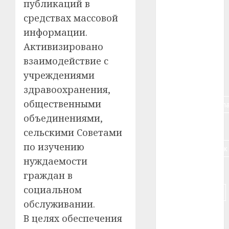
публикаций в
#алкоголь
средствах массовой
информации.
#банк
Активизировано
#беларусь
взаимодействие с
учреждениями
#бизнес
здравоохранения,
общественными
#брестская_обла
объединениями,
#германия
сельскими Советами
по изучению
#дальнобойщик
нуждаемости
#деньга
граждан в
социальном
#долгожитель
обслуживании.
#животное
В целях обеспечения