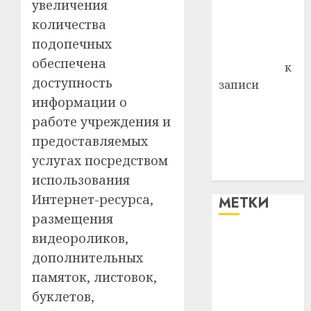
увеличения
Владимир
количества
Комаров
подопечных
Антонина
обеспечена
Федоровна
к
доступность
записи
информации о
Поможем
вместе Насте
работе учреждения и
Питерской
предоставляемых
победить
услугах посредством
болезнь
использования
Интернет-ресурса,
МЕТКИ
размещения
видеороликов,
#blizko
дополнительных
#tochka
памяток, листовок,
буклетов,
#авто