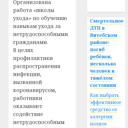
Организована
спорт
работа «школы
ухода» по обучению
Смертельное
навыкам ухода за
ДТП в
нетрудоспособными
Витебском
гражданами.
районе:
погиб
В целях
ребёнок,
профилактики
несколько
распространения
человек в
инфекции,
тяжёлом
вызванной
состоянии
коронавирусом,
Как выбрать
работники
эффективное
оказывают
средство от
содействие
аллергии:
нетрудоспособным
полное