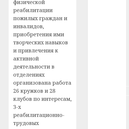
физической
#зарплата
реабилитации
#здоровье
пожилых граждан и
инвалидов,
#ип
приобретения ими
#кража
творческих навыков
и привлечения к
#кредит
активной
#курс_валют
деятельности в
отделениях
#налог
организована работа
26 кружков и 28
#недвижимость
клубов по интересам,
#новости
3-х
компаний
реабилитационно-
#пенсия
трудовых