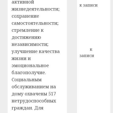
21.07.202
активной
к записи
жизнедеятельности;
0
Ежегодно 1
сохранение
декабря
самостоятельности;
отмечается
стремление к
Всемирный
день борьбы
достижению
со СПИДом
независимости;
Егор
к
улучшение качества
записи
жизни и
Сладкое дело
эмоциональное
по душе —
благополучие.
пчеловодство
Социальным
— много лет
обслуживанием на
назад выбрал
дому охвачены 517
себе житель
д. Бибиревка
нетрудоспособных
Витебского
граждан. Для
района