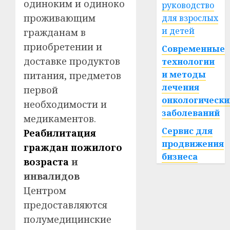
одиноким и одиноко
руководство
проживающим
для взрослых
и детей
гражданам в
приобретении и
Современные
доставке продуктов
технологии
и методы
питания, предметов
лечения
первой
онкологически
необходимости и
заболеваний
медикаментов.
Сервис для
Реабилитация
продвижения
граждан пожилого
бизнеса
возраста
и
инвалидов
Центром
предоставляются
полумедицинские