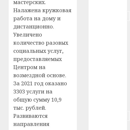
мастерских.
#питание
Налажена кружковая
#подорожание
работа на дому и
дистанционно.
#польша
Увеличено
#путешествие
количество разовых
социальных услуг,
#работа
предоставляемых
#россия
Центром на
возмездной основе.
#сигарета
За 2021 год оказано
#собака
3303 услуги на
общую сумму 10,9
#сон
тыс. рублей.
Развиваются
#строительство
направления
#сша