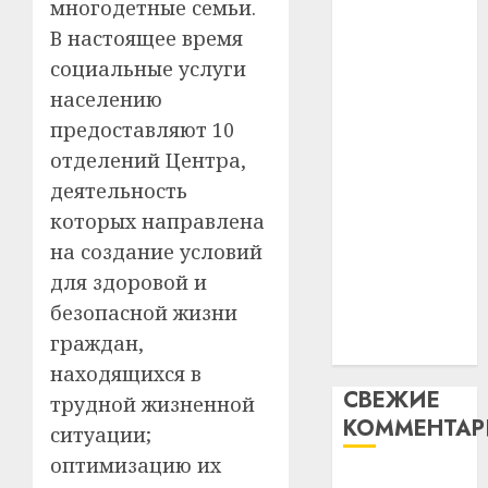
многодетные семьи.
незал
почем
3
абаронца
Белару
В настоящее время
прогр
незалежнасці
обеспе
социальные услуги
27.07.202
Беларусі
станов
Витебс
населению
Автомобиль
важне
0
област
предоставляют 10
как
механ
за
отделений Центра,
цифровое
месяц
23.07.202
потер
устройство:
4
деятельность
13
0
почему
которых направлена
дерев
программное
на создание условий
и
Здоро
обеспечение
хуторо
для здоровой и
зубов
становится
кажды
безопасной жизни
22.07.202
важнее
день:
граждан,
механики
почем
0
5
находящихся в
профи
СВЕЖИЕ
важне
трудной жизненной
КОММЕНТА
сложн
ситуации;
лечен
оптимизацию их
Вывоз мусора