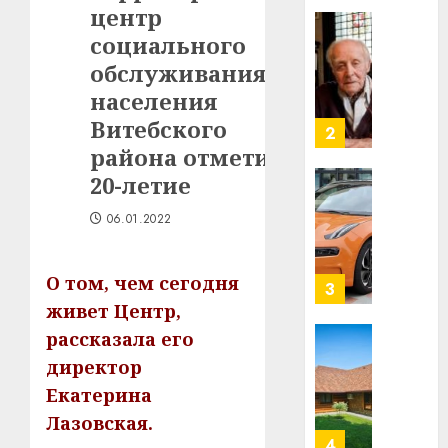
центр
Ежы
0
Гедро
социального
Автом
—
как
обслуживания
пасля
цифро
населения
абаро
устрой
Витебского
незал
почем
3
Белару
прогр
района отметило
обеспе
20-летие
27.07.202
станов
Витебс
важне
0
област
06.01.2022
механ
за
месяц
23.07.202
О том, чем сегодня
потер
4
13
0
живет Центр,
дерев
рассказала его
и
Здоро
директор
хуторо
зубов
Екатерина
кажды
22.07.202
день:
Лазовская.
почем
0
5