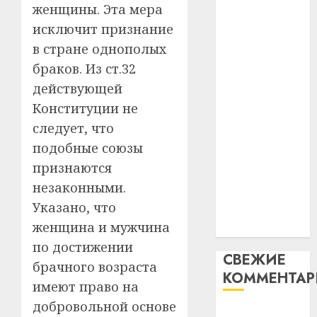
женщины. Эта мера
таму
2
абаронца
29.07.202
нарадз
исключит признание
незалежнасці
Ежы
0
в стране однополых
Беларусі
Гедро
Автом
браков. Из ст.32
Автомобиль
—
как
как
пасля
действующей
цифро
абаро
цифровое
устрой
Конституции не
незал
почем
устройство:
3
следует, что
Белару
прогр
почему
подобные союзы
обеспе
программное
27.07.202
станов
признаются
Витебс
обеспечение
важне
0
област
незаконными.
становится
механ
за
Указано, что
важнее
месяц
23.07.202
женщина и мужчина
механики
потер
4
13
по достижении
0
СВЕЖИЕ
дерев
брачного возраста
КОММЕНТА
и
Здоро
имеют право на
хуторо
зубов
добровольной основе
кажды
Вывоз мусора