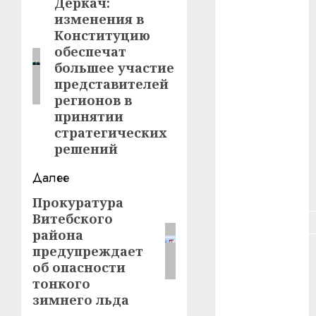
записи
Деркач:
Предыдущая
#зарплата
изменения в
запись:
Конституцию
#здоровье
обеспечат
большее участие
#ип
представителей
регионов в
#кража
принятии
#кредит
стратегических
решений
#курс_валют
Далее
#налог
Прокуратура
Следующая
Витебского
#недвижимость
запись:
района
предупреждает
#новости
компаний
об опасности
тонкого
#пенсия
зимнего льда