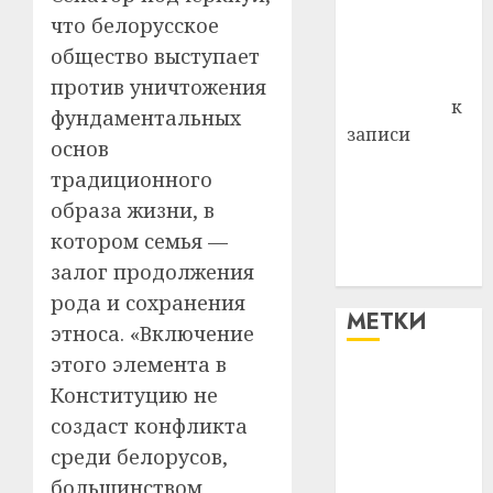
что белорусское
Владимир
Комаров
общество выступает
Антонина
против уничтожения
Федоровна
к
фундаментальных
записи
основ
Поможем
традиционного
вместе Насте
образа жизни, в
Питерской
котором семья —
победить
залог продолжения
болезнь
рода и сохранения
МЕТКИ
этноса. «Включение
этого элемента в
#blizko
Конституцию не
создаст конфликта
#tochka
среди белорусов,
#авто
большинством