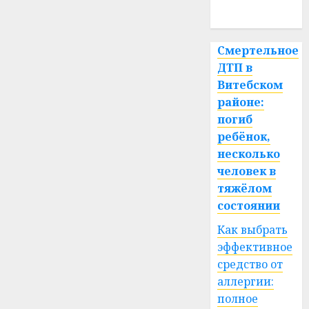
спорт
Смертельное
ДТП в
Витебском
районе:
погиб
ребёнок,
несколько
человек в
тяжёлом
состоянии
Как выбрать
эффективное
средство от
аллергии:
полное