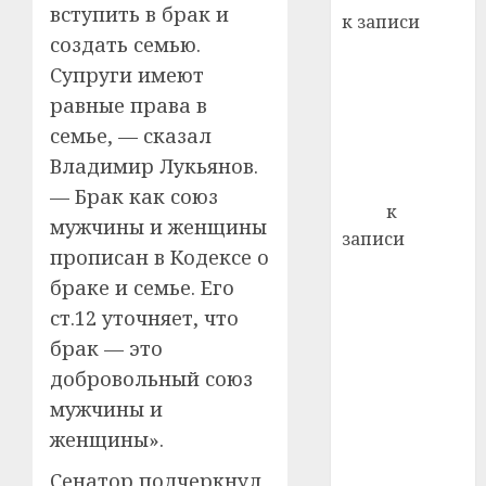
22.07.202
день:
вступить в брак и
к записи
почем
0
5
создать семью.
Ежегодно 1
профи
Супруги имеют
декабря
важне
отмечается
равные права в
сложн
Всемирный
лечен
семье, — сказал
день борьбы
Владимир Лукьянов.
21.07.202
со СПИДом
— Брак как союз
0
Егор
к
мужчины и женщины
записи
прописан в Кодексе о
Сладкое дело
браке и семье. Его
по душе —
ст.12 уточняет, что
пчеловодство
брак — это
— много лет
назад выбрал
добровольный союз
себе житель
мужчины и
д. Бибиревка
женщины».
Витебского
Сенатор подчеркнул,
района