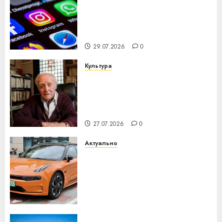
Meta и BlackRock вложат $14
млрд в строительство
центра искусственного
интеллекта
29.07.2026
0
Культура
У Мінску 120 гадоў таму
нарадзіўся Ежы Гедройц —
паслядоўны абаронца
незалежнасці Беларусі
27.07.2026
0
Актуально
Автомобиль как цифровое
устройство: почему
программное обеспечение
становится важнее
механики
23.07.2026
0