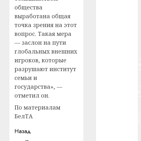
общества
#алкоголь
выработана общая
#банк
точка зрения на этот
вопрос. Такая мера
#беларусь
— заслон на пути
#бизнес
глобальных внешних
игроков, которые
#брестская_обла
разрушают институт
семьи и
#германия
государства», —
#дальнобойщик
отметил он.
#деньга
По материалам
БелТА
#долгожитель
Навигация
Назад
#животное