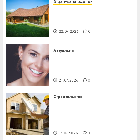
В центре внимания
Витебская область за месяц
потеряла 13 деревень и
хуторов
22.07.2026
0
Актуально
Здоровье зубов каждый
день: почему профилактика
важнее сложного лечения
21.07.2026
0
Строительство
Идеи подарков к
профессиональному
празднику День строителя
для коллег
15.07.2026
0