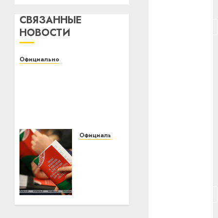
#питание
СВЯЗАННЫЕ
#подорожание
НОВОСТИ
#польша
Официально
#путешествие
Белорусский
государственный
#работа
университет
транспорта приглашает
#россия
на День открытых
дверей
#сигарета
Официально
01.02.2022
0
Андрей
#собака
Мательский
«Удивительная
#сон
активность
граждан».
#строительство
Мательский
о
#сша