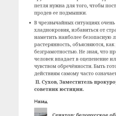
петля нужна для того, чтобы по
продев ее подмышки.
В чрезвычайных ситуациях очень
хладнокровия, избавиться от стр
наметить наиболее безопасную л
растерянность, объясняются, ка
безграмотностью. Не зная, что п
человек впадает в оцепенение и
чувством обречённости. Быть го
действиям самому часто означает
П. Сухов, Заместитель прокур
советник юстиции.
Навигация
Назад
записи
Предыдущая
Сенатор: белорусское о