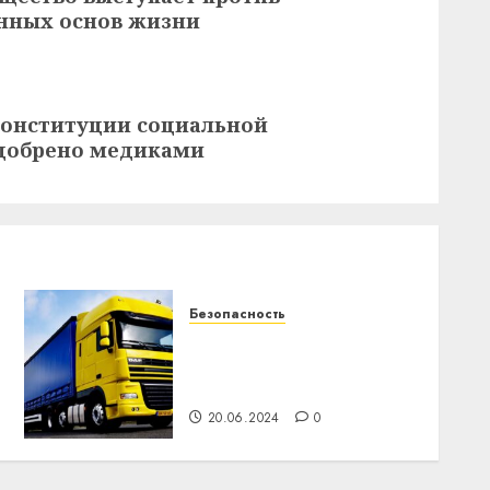
нных основ жизни
Конституции социальной
одобрено медиками
Безопасность
Карта тахографа:
важность оформления
для водителей
20.06.2024
0