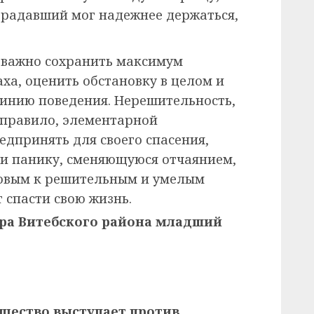
страдавший мог надежнее держаться,
 важно сохранить максимум
аха, оценить обстановку в целом и
инию поведения. Нерешительность,
к правило, элементарной
редпринять для своего спасения,
ли панику, сменяющуюся отчаянием,
товым к решительным и умелым
 спасти свою жизнь.
ора Витебского района младший
бщество выступает против