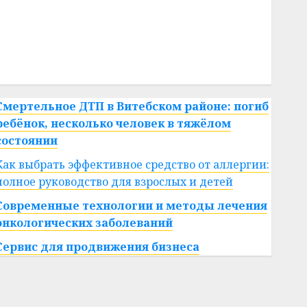
#сша
#телефон
#технологии
#умер
#учёный
#цена
Брест
Китай
гибель
интерьер
медицина
спорт
Смертельное ДТП в Витебском районе: погиб
ребёнок, несколько человек в тяжёлом
состоянии
Как выбрать эффективное средство от аллергии:
полное руководство для взрослых и детей
Современные технологии и методы лечения
онкологических заболеваний
Сервис для продвижения бизнеса