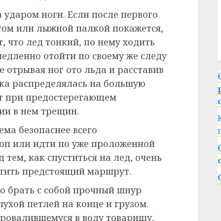
 ударом ноги. Если после первого
том или лыжной палкой покажется,
т, что лед тонкий, по нему ходить
емедленно отойти по своему же следу
е отрывая ног ото льда и расставив
зка распределялась на большую
ют при предостерегающем
ии в нем трещин.
ма безопаснее всего
оп или идти по уже проложенной
д тем, как спуститься на лед, очень
етить предстоящий маршрут.
о брать с собой прочный шнур
лухой петлей на конце и грузом.
провалившемуся в воду товарищу,