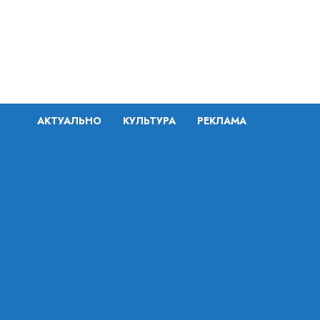
Перейти
к
содержимому
АКТУАЛЬНО
КУЛЬТУРА
РЕКЛАМА