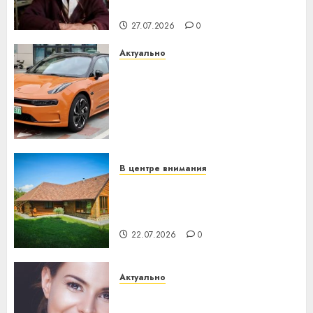
незалежнасці Беларусі
27.07.2026
0
Актуально
Автомобиль как цифровое
устройство: почему
программное обеспечение
становится важнее
механики
23.07.2026
0
В центре внимания
Витебская область за месяц
потеряла 13 деревень и
хуторов
22.07.2026
0
Актуально
Здоровье зубов каждый
день: почему профилактика