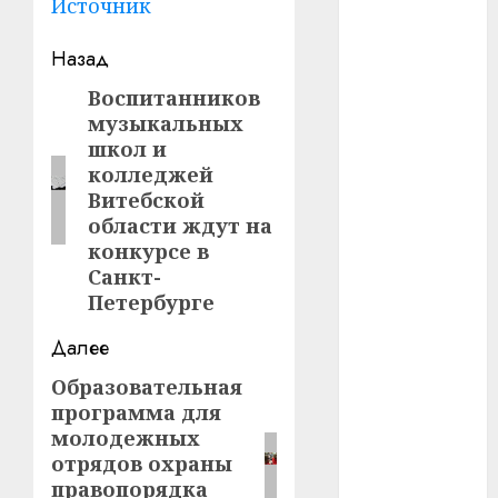
Источник
#телефон
Навигация
Назад
#технологии
записи
Воспитанников
Предыдущая
музыкальных
запись:
#умер
школ и
колледжей
#учёный
Витебской
области ждут на
#цена
конкурсе в
Санкт-
Брест
Петербурге
Китай
Далее
гибель
Образовательная
Следующая
программа для
запись:
интерьер
молодежных
отрядов охраны
медицина
правопорядка