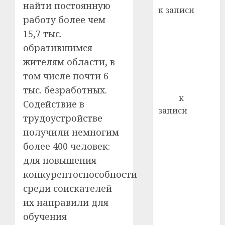
22.07.202
найти постоянную
день:
к записи
почем
0
5
работу более чем
Ежегодно 1
профи
15,7 тыс.
декабря
важне
обратившимся
отмечается
сложн
Всемирный
лечен
жителям области, в
день борьбы
том числе почти 6
21.07.202
со СПИДом
тыс. безработных.
0
Егор
к
Содействие в
записи
трудоустройстве
Сладкое дело
получили немногим
по душе —
более 400 человек:
пчеловодство
для повышения
— много лет
назад выбрал
конкурентоспособности
себе житель
среди соискателей
д. Бибиревка
их направили для
Витебского
обучения
района