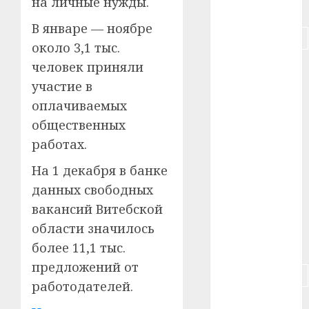
на личные нужды.
#питание
В январе — ноябре
#подорожание
около 3,1 тыс.
человек приняли
#польша
участие в
#путешествие
оплачиваемых
общественных
#работа
работах.
#россия
На 1 декабря в банке
#сигарета
данных свободных
вакансий Витебской
#собака
области значилось
#сон
более 11,1 тыс.
предложений от
#строительство
работодателей.
#сша