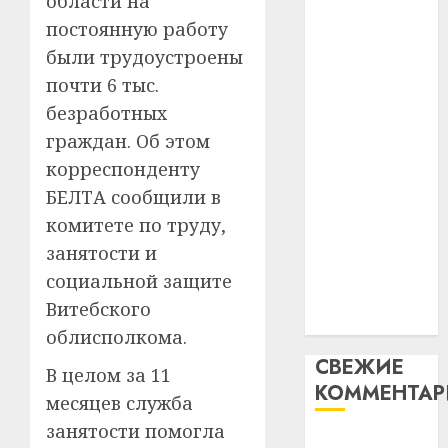
области на
таму
2
абаронца
29.07.202
постоянную работу
нарадз
незалежнасці
были трудоустроены
Ежы
0
Беларусі
Гедро
Автом
почти 6 тыс.
Автомобиль
—
как
безработных
как
пасля
цифро
граждан. Об этом
абаро
цифровое
устрой
незал
корреспонденту
почем
устройство:
3
Белару
прогр
БЕЛТА сообщили в
почему
обеспе
программное
комитете по труду,
27.07.202
станов
Витебс
обеспечение
занятости и
важне
0
област
становится
механ
социальной защите
за
важнее
месяц
Витебского
23.07.202
механики
потер
4
облисполкома.
13
0
СВЕЖИЕ
дерев
В целом за 11
КОММЕНТА
и
Здоро
месяцев служба
хуторо
зубов
занятости помогла
кажды
Вывоз мусора