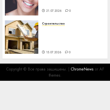
важнее сложного лечения
21.07.2026
0
Строительство
Идеи подарков к
профессиональному
празднику День строителя
для коллег
15.07.2026
0
Copyright © Все права защищены.
|
ChromeNews
от AF
themes.