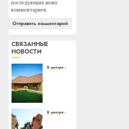
последующих моих
комментариев.
СВЯЗАННЫЕ
НОВОСТИ
В центре внимания
Витебская
область
за
месяц
потеряла
13
деревень
В центре внимания
и
В
хуторов
Беларуси