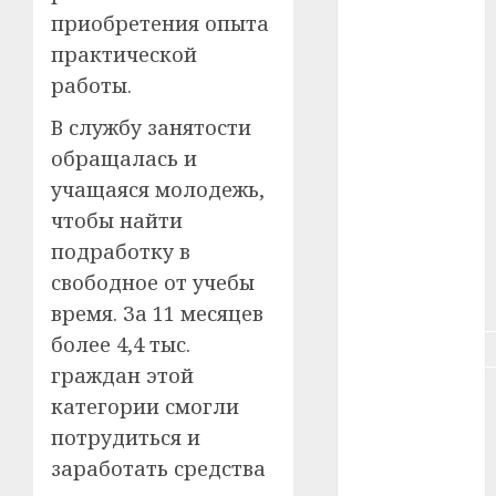
#зарплата
приобретения опыта
практической
#здоровье
работы.
#ип
В службу занятости
обращалась и
#кража
учащаяся молодежь,
#кредит
чтобы найти
подработку в
#курс_валют
свободное от учебы
#налог
время. За 11 месяцев
более 4,4 тыс.
#недвижимость
граждан этой
#новости
категории смогли
компаний
потрудиться и
#пенсия
заработать средства