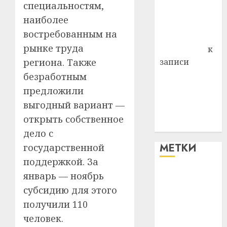
специальностям,
Владимир
наиболее
Комаров
востребованным на
Антонина
рынке труда
Федоровна
к
региона. Также
записи
Поможем
безработным
вместе Насте
предложили
Питерской
выгодный вариант —
победить
открыть собственное
болезнь
дело с
МЕТКИ
государственной
поддержкой. За
январь — ноябрь
#blizko
субсидию для этого
#tochka
получили 110
человек.
#авто