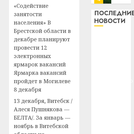
13
0
«Содействие
дерев
ПОСЛЕДНИ
занятости
и
Здоро
НОВОСТИ
населения» В
хуторо
зубов
Брестской области в
кажды
22.07.202
Meta и
день:
декабре планируют
BlackRock
почем
0
5
провести 12
вложат $14
профи
электронных
важне
млрд в
ярмарок вакансий
сложн
Meta
строительство
лечен
и
Ярмарка вакансий
центра
BlackR
пройдет в Могилеве
искусственного
21.07.202
вложа
интеллекта
8 декабря
$14
0
1
У Мінску 120
млрд
13 декабря, Витебск /
гадоў таму
в
Алеся Пушнякова —
нарадзіўся
строит
У
БЕЛТА/. За январь —
центр
Ежы Гедройц
Мінску
искусс
120
ноябрь в Витебской
—
интел
гадоў
паслядоўны