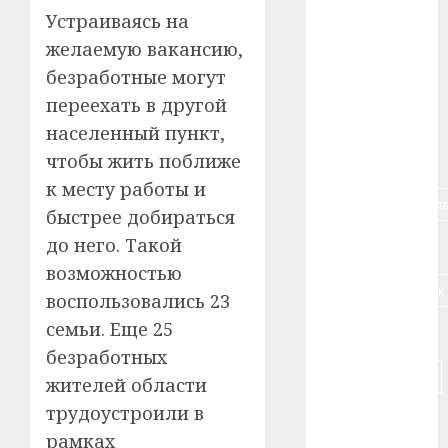
Устраиваясь на
#алкоголь
желаемую вакансию,
#банк
безработные могут
переехать в другой
#беларусь
населенный пункт,
чтобы жить поближе
#бизнес
к месту работы и
#брестская_обла
быстрее добираться
до него. Такой
#германия
возможностью
#дальнобойщик
воспользовались 23
семьи. Еще 25
#деньга
безработных
#долгожитель
жителей области
трудоустроили в
#животное
рамках