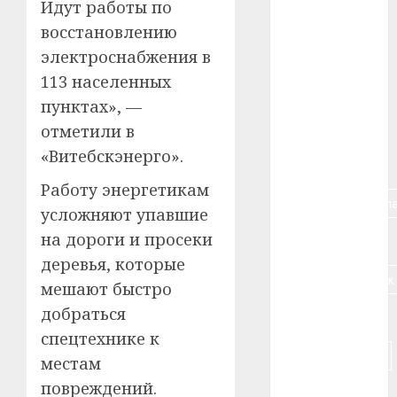
Идут работы по
#авто
восстановлению
#алкоголь
электроснабжения в
113 населенных
#банк
пунктах», —
#беларусь
отметили в
«Витебскэнерго».
#бизнес
Работу энергетикам
#брестская_обла
усложняют упавшие
на дороги и просеки
#германия
деревья, которые
#дальнобойщик
мешают быстро
добраться
#деньга
спецтехнике к
#долгожитель
местам
повреждений.
#животное