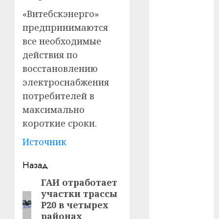
«Витебскэнерго»
#зарплата
предпринимаются
#здоровье
все необходимые
действия по
#ип
восстановлению
электроснабжения
#кража
потребителей в
#кредит
максимально
короткие сроки.
#курс_валют
Источник
#налог
Навигация
Назад
#недвижимость
записи
ГАИ отработает
Предыдущая
#новости
участки трассы
компаний
запись:
Р20 в четырех
районах
#пенсия