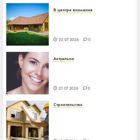
23.07.2026
0
В центре внимания
Витебская область за месяц
потеряла 13 деревень и
хуторов
22.07.2026
0
Актуально
Здоровье зубов каждый
день: почему профилактика
важнее сложного лечения
21.07.2026
0
Строительство
Идеи подарков к
профессиональному
празднику День строителя
для коллег