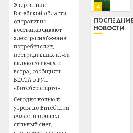
23.07.202
Энергетики
потер
4
13
0
Витебской области
дерев
ПОСЛЕДНИ
оперативно
и
Здоро
НОВОСТИ
восстанавливают
хуторо
зубов
электроснабжение
кажды
22.07.202
Meta и
день:
потребителей,
BlackRock
почем
0
5
пострадавших из-за
вложат $14
профи
сильного снега и
важне
млрд в
ветра, сообщили
сложн
Meta
строительство
лечен
и
БЕЛТА в РУП
центра
BlackR
«Витебскэнерго».
искусственного
21.07.202
вложа
интеллекта
$14
0
Сегодня ночью и
1
У Мінску 120
млрд
утром по Витебской
гадоў таму
в
области прошел
нарадзіўся
строит
У
сильный снег,
центр
Ежы Гедройц
Мінску
искусс
120
сопровождавшийся
—