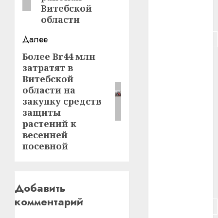
Витебской
#питание
области
Далее
#подорожание
Более Br44 млн
Следующая
#польша
затратят в
запись:
Витебской
#путешествие
области на
закупку средств
#работа
защиты
#россия
растений к
весенней
#сигарета
посевной
#собака
Добавить
#сон
комментарий
#строительство