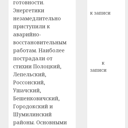
готовности.
кажды
Вывоз мусора
22.07.202
Энергетики
день:
к записи
почем
0
5
незамедлительно
Ежегодно 1
профи
приступили к
декабря
важне
аварийно-
отмечается
сложн
Всемирный
лечен
восстановительным
день борьбы
работам. Наиболее
21.07.202
со СПИДом
пострадали от
0
Егор
к
стихии Полоцкий,
записи
Лепельский,
Сладкое дело
Россонский,
по душе —
Ушачский,
пчеловодство
Бешенковичский,
— много лет
назад выбрал
Городокский и
себе житель
Шумилинский
д. Бибиревка
районы. Основными
Витебского