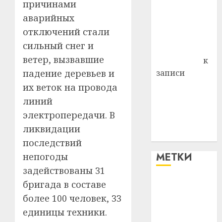
причинами
района
аварийных
Владимир
отключений стали
Комаров
сильный снег и
Антонина
ветер, вызвавшие
Федоровна
к
падение деревьев и
записи
Поможем
их веток на провода
вместе Насте
линий
Питерской
электропередачи. В
победить
ликвидации
болезнь
последствий
МЕТКИ
непогоды
задействованы 31
бригада в составе
#blizko
более 100 человек, 33
#tochka
единицы техники.