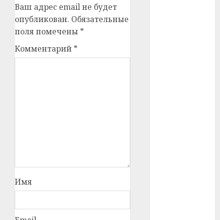
Ваш адрес email не будет
#сша
опубликован.
Обязательные
#телефон
поля помечены
*
Комментарий
*
#технологии
#умер
#учёный
#цена
Брест
Китай
гибель
Имя
интерьер
Email