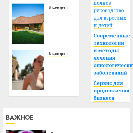
полное
В центре внимания
руководство
Витебская
для взрослых
область
и детей
за
месяц
Современные
потеряла
технологии
13
и методы
деревень
В центре внимания
лечения
и
В
онкологически
хуторов
Беларуси
заболеваний
объявили
красный
22.07.2026
Сервис для
0
уровень
продвижения
опасности:
бизнеса
температура
поднимется
до
ВАЖНОЕ
+39°C