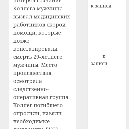
потерял сознание.
22.07.202
день:
к записи
Коллега мужчины
почем
0
5
Ежегодно 1
профи
вызвал медицинских
декабря
важне
работников скорой
отмечается
сложн
помощи, которые
Всемирный
лечен
позже
день борьбы
21.07.202
констатировали
со СПИДом
0
Егор
к
смерть 29-летнего
записи
мужчины. Место
Сладкое дело
происшествия
по душе —
осмотрела
пчеловодство
следственно-
— много лет
оперативная группа.
назад выбрал
Коллег погибшего
себе житель
опросили, изъяли
д. Бибиревка
необходимые
Витебского
района