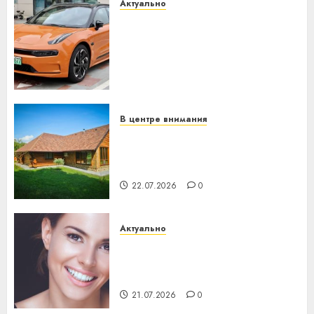
Актуально
Автомобиль как цифровое
устройство: почему
программное обеспечение
становится важнее
механики
23.07.2026
0
В центре внимания
Витебская область за месяц
потеряла 13 деревень и
хуторов
22.07.2026
0
Актуально
Здоровье зубов каждый
день: почему профилактика
важнее сложного лечения
21.07.2026
0