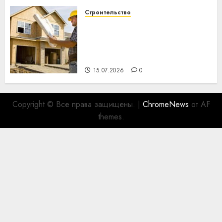
Строительство
Идеи подарков к
профессиональному
празднику День строителя
для коллег
15.07.2026
0
Copyright © Все права защищены.
|
ChromeNews
от AF
themes.