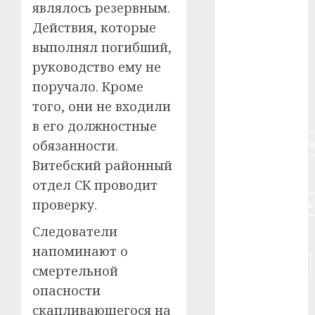
являлось резервным.
#алкоголь
Действия, которые
выполнял погибший,
#банк
руководство ему не
#беларусь
поручало. Кроме
того, они не входили
#бизнес
в его должностные
#брестская_обла
обязанности.
Витебский районный
#германия
отдел СК проводит
проверку.
#дальнобойщик
Следователи
#деньга
напоминают о
#долгожитель
смертельной
опасности
#животное
скапливающегося на