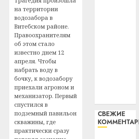
Трагедия произошла
таму
2
абаронца
29.07.202
на территории
нарадз
незалежнасці
водозабора в
Ежы
0
Беларусі
Гедро
Автом
Витебском районе.
Автомобиль
—
как
Правоохранителям
как
пасля
цифро
об этом стало
абаро
цифровое
устрой
незал
известно днем 12
почем
устройство:
3
Белару
прогр
апреля. Чтобы
почему
обеспе
программное
набрать воду в
27.07.202
станов
Витебс
обеспечение
бочку, к водозабору
важне
0
област
становится
механ
приехали агроном и
за
важнее
месяц
механизатор. Первый
23.07.202
механики
потер
4
спустился в
13
0
подземный павильон
СВЕЖИЕ
дерев
КОММЕНТА
и
скважины, где
Здоро
хуторо
зубов
практически сразу
кажды
Вывоз мусора