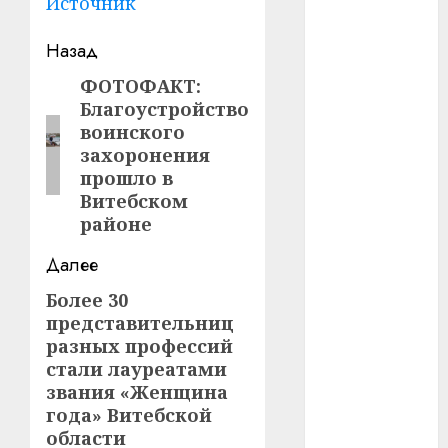
Источник
#телефон
Навигация
Назад
записи
#технологии
ФОТОФАКТ:
Предыдущая
Благоустройство
запись:
#умер
воинского
захоронения
#учёный
прошло в
Витебском
#цена
районе
Брест
Далее
Китай
Более 30
Следующая
представительниц
запись:
гибель
разных профессий
стали лауреатами
интерьер
звания «Женщина
года» Витебской
медицина
области