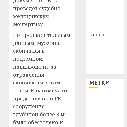
документы. ГКСЭ
Владимир
проведет судебно-
Комаров
медицинскую
Антонина
экспертизу.
Федоровна
к
По предварительным
записи
Поможем
данным, мужчина
вместе Насте
скончался в
Питерской
подземном
победить
павильоне из-за
болезнь
отравления
МЕТКИ
скопившимся там
газом. Как отмечают
представители СК,
#blizko
сооружение
#tochka
глубиной более 3 м
было обесточено и
#авто