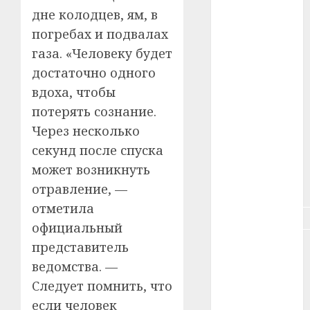
#зарплата
дне колодцев, ям, в
погребах и подвалах
#здоровье
газа. «Человеку будет
#ип
достаточно одного
вдоха, чтобы
#кража
потерять сознание.
#кредит
Через несколько
секунд после спуска
#курс_валют
может возникнуть
отравление, —
#налог
отметила
#недвижимость
официальный
представитель
#новости
компаний
ведомства. —
Следует помнить, что
#пенсия
если человек