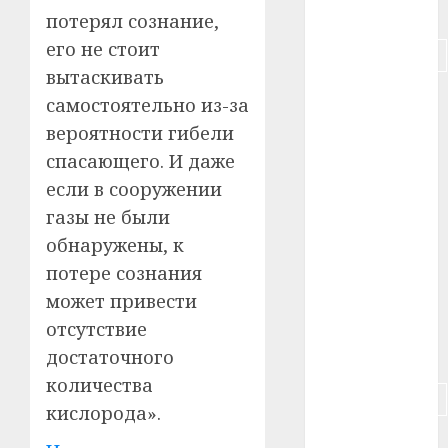
#питание
потерял сознание,
его не стоит
#подорожание
вытаскивать
#польша
самостоятельно из-за
вероятности гибели
#путешествие
спасающего. И даже
#работа
если в сооружении
газы не были
#россия
обнаружены, к
#сигарета
потере сознания
может привести
#собака
отсутствие
достаточного
#сон
количества
#строительство
кислорода».
#сша