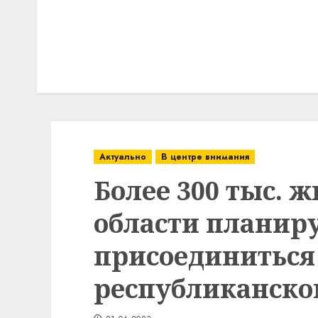
Актуально
В центре внимания
Более 300 тыс. 
области планир
присоединиться
республиканско