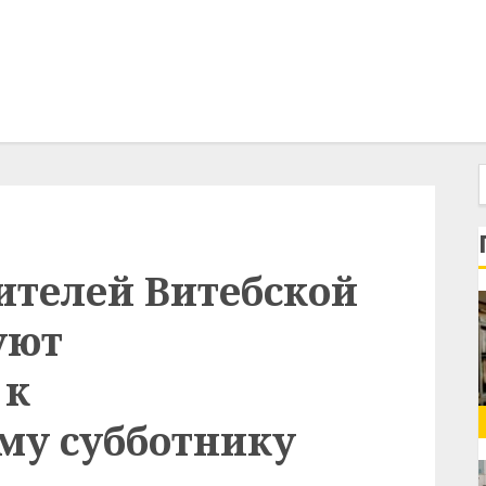
жителей Витебской
уют
 к
му субботнику