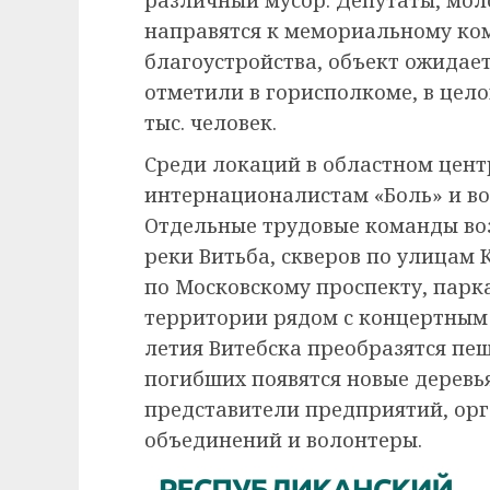
различный мусор. Депутаты, мол
направятся к мемориальному ко
благоустройства, объект ожидае
отметили в горисполкоме, в цело
тыс. человек.
Среди локаций в областном цент
интернационалистам «Боль» и во
Отдельные трудовые команды воз
реки Витьба, скверов по улицам 
по Московскому проспекту, парка
территории рядом с концертным з
летия Витебска преобразятся пе
погибших появятся новые деревь
представители предприятий, ор
объединений и волонтеры.