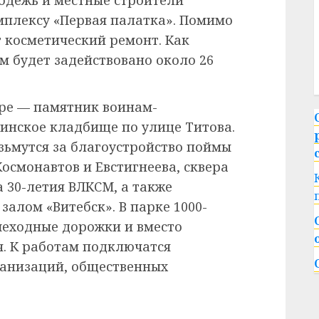
одежь и местные строители
мплексу «Первая палатка». Помимо
т косметический ремонт. Как
м будет задействовано около 26
ре — памятник воинам-
инское кладбище по улице Титова.
ьмутся за благоустройство поймы
Космонавтов и Евстигнеева, сквера
 30-летия ВЛКСМ, а также
алом «Витебск». В парке 1000-
шеходные дорожки и вместо
я. К работам подключатся
ганизаций, общественных