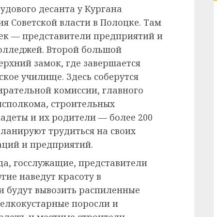
удового десанта у Кургана
ия Советской власти в Полоцке. Там
век — представители предприятий и
олледжей. Второй большой
ерхний замок, где завершается
ское училище. Здесь соберутся
ирательной комиссии, главного
исполкома, строительных
кадеты и их родители — более 200
ланируют трудиться на своих
аций и предприятий.
да, госслужащие, представители
гие наведут красоту в
и будут вывозить распиленные
мелкокустарные поросли и