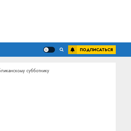
Актуально
Автомобиль как цифровое
устройство: почему
программное обеспечение
ПОДПИСАТЬСЯ
становится важнее
3
механики
23.07.2026
0
бликанскому субботнику
В центре внимания
Витебская область за месяц
потеряла 13 деревень и
хуторов
22.07.2026
0
4
Актуально