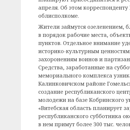
апреля. Об этом корреспонденту
облисполкоме.
Жители займутся озеленением, б
в порядок рабочие места, объек
пунктов. Отдельное внимание у
историко-культурным ценностям,
захоронениям воинов и партизан
Средства, заработанные на субб
мемориального комплекса узника
Калинковичском районе Гомельск
создание республиканского цент
молодежи на базе Кобринского у
«Витебская область планирует за
республиканского субботника око
в нем примут более 300 тыс. чел