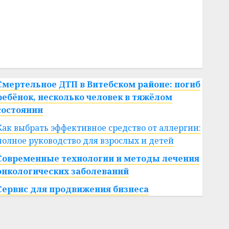
#сша
#телефон
#технологии
#умер
#учёный
#цена
Брест
Китай
гибель
интерьер
медицина
спорт
Смертельное ДТП в Витебском районе: погиб
ребёнок, несколько человек в тяжёлом
состоянии
Как выбрать эффективное средство от аллергии:
полное руководство для взрослых и детей
Современные технологии и методы лечения
онкологических заболеваний
Сервис для продвижения бизнеса