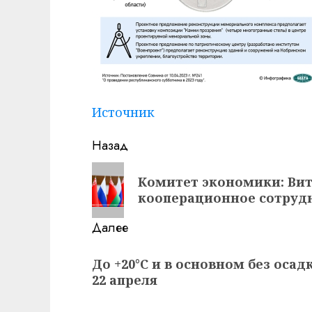
Источник
Навигация
Назад
записи
Предыдущая
Комитет экономики: Вит
запись:
кооперационное сотрудн
Далее
Следующая
До +20°С и в основном без осад
запись:
22 апреля