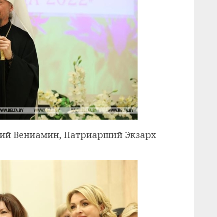
ий Вениамин, Патриарший Экзарх