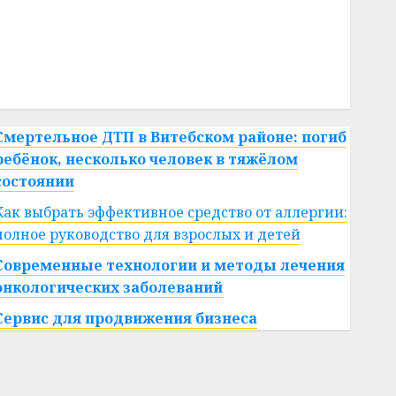
#сша
#телефон
#технологии
#умер
#учёный
#цена
Брест
Китай
гибель
интерьер
медицина
спорт
Смертельное ДТП в Витебском районе: погиб
ребёнок, несколько человек в тяжёлом
состоянии
Как выбрать эффективное средство от аллергии:
полное руководство для взрослых и детей
Современные технологии и методы лечения
онкологических заболеваний
Сервис для продвижения бизнеса