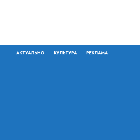
Перейти
к
содержимому
АКТУАЛЬНО
КУЛЬТУРА
РЕКЛАМА