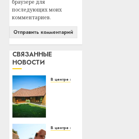
браузере для
последующих моих
комментариев.
СВЯЗАННЫЕ
НОВОСТИ
В центре внимания
Витебская
область
за
месяц
потеряла
13
деревень
В центре внимания
и
В