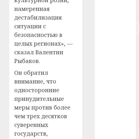
#пенсия
намеренная
#питание
дестабилизация
ситуации с
#подорожание
безопасностью в
#польша
целых регионах», —
сказал Валентин
#путешествие
Рыбаков.
#работа
Он обратил
внимание, что
#россия
односторонние
#сигарета
принудительные
меры против более
#собака
чем трех десятков
#сон
суверенных
государств,
#строительство