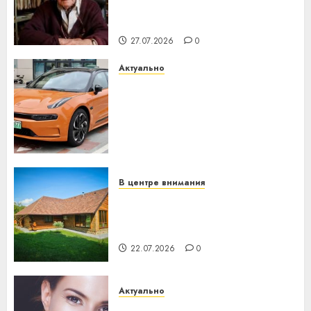
паслядоўны абаронца
незалежнасці Беларусі
27.07.2026
0
Актуально
Автомобиль как цифровое
устройство: почему
программное обеспечение
становится важнее
механики
23.07.2026
0
В центре внимания
Витебская область за месяц
потеряла 13 деревень и
хуторов
22.07.2026
0
Актуально
Здоровье зубов каждый