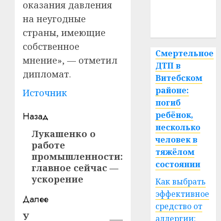
оказания давления
медицина
на неугодные
спорт
страны, имеющие
собственное
Смертельное
мнение», — отметил
ДТП в
дипломат.
Витебском
районе:
Источник
погиб
Навигация
ребёнок,
Назад
несколько
записи
Лукашенко о
Предыдущая
человек в
работе
запись:
тяжёлом
промышленности:
состоянии
главное сейчас —
ускорение
Как выбрать
эффективное
Далее
средство от
У
Следующая
аллергии: