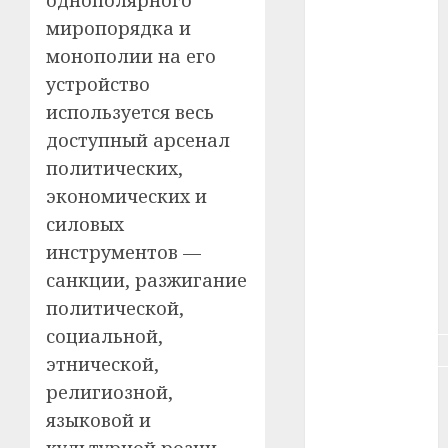
#животное
миропорядка и
#зарплата
монополии на его
устройство
#здоровье
используется весь
#ип
доступный арсенал
политических,
#кража
экономических и
#кредит
силовых
инструментов —
#курс_валют
санкции, разжигание
политической,
#налог
социальной,
#недвижимость
этнической,
религиозной,
#новости
компаний
языковой и
культурной розни,