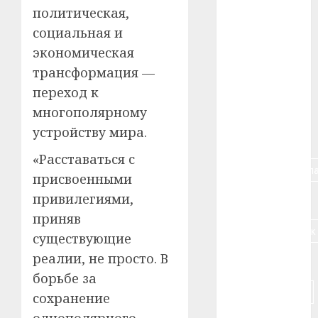
политическая,
#авто
социальная и
#алкоголь
экономическая
трансформация —
#банк
переход к
#беларусь
многополярному
устройству мира.
#бизнес
«Расставаться с
#брестская_обла
присвоенными
привилегиями,
#германия
приняв
#дальнобойщик
существующие
реалии, не просто. В
#деньга
борьбе за
#долгожитель
сохранение
однополярного