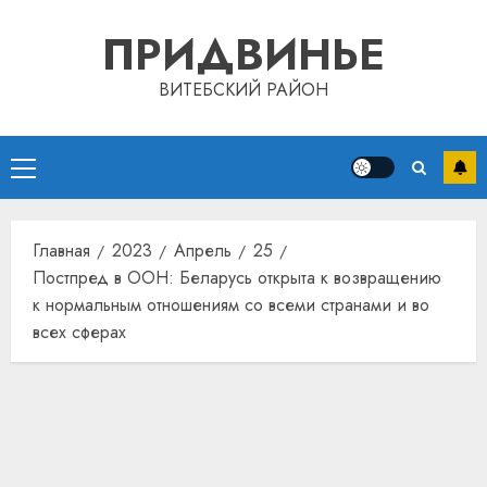
Перейти
ПРИДВИНЬЕ
к
содержимому
ВИТЕБСКИЙ РАЙОН
Основное
меню
Главная
2023
Апрель
25
Постпред в ООН: Беларусь открыта к возвращению
к нормальным отношениям со всеми странами и во
всех сферах
Автом
как
цифро
устрой
почем
3