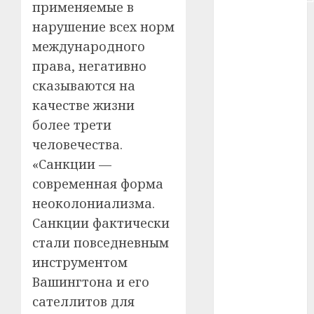
применяемые в
#сша
нарушение всех норм
международного
#телефон
права, негативно
#технологии
сказываются на
качестве жизни
#умер
более трети
#учёный
человечества.
«Санкции —
#цена
современная форма
Брест
неоколониализма.
Санкции фактически
Китай
стали повседневным
инструментом
гибель
Вашингтона и его
интерьер
сателлитов для