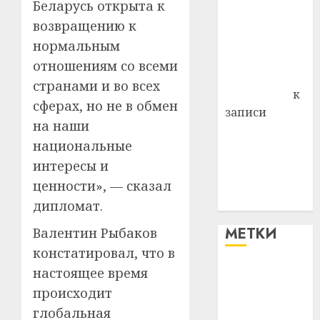
Беларусь открыта к
Витебского
района
возвращению к
Владимир
нормальным
Комаров
отношениям со всеми
Антонина
странами и во всех
Федоровна
к
сферах, но не в обмен
записи
на наши
Поможем
национальные
вместе Насте
интересы и
Питерской
победить
ценности», — сказал
болезнь
дипломат.
МЕТКИ
Валентин Рыбаков
констатировал, что в
настоящее время
#blizko
происходит
#tochka
глобальная