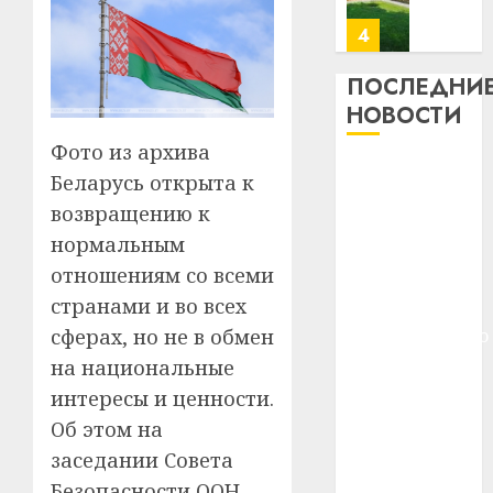
месяц
23.07.202
потер
4
13
0
дерев
ПОСЛЕДНИ
и
Здоро
НОВОСТИ
хуторо
зубов
Фото из архива
кажды
22.07.202
Meta и
день:
Беларусь открыта к
BlackRock
почем
0
5
возвращению к
вложат $14
профи
нормальным
важне
млрд в
отношениям со всеми
сложн
Meta
строительство
лечен
и
странами и во всех
центра
BlackR
сферах, но не в обмен
искусственного
21.07.202
вложа
интеллекта
на национальные
$14
0
1
У Мінску 120
интересы и ценности.
млрд
гадоў таму
в
Об этом на
нарадзіўся
строит
У
заседании Совета
центр
Ежы Гедройц
Мінску
Безопасности ООН