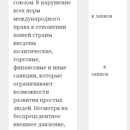
хуторо
зубов
союзом. В нарушение
кажды
Вывоз мусора
всех норм
22.07.202
день:
к записи
международного
почем
0
5
Ежегодно 1
профи
права в отношении
декабря
важне
нашей страны
отмечается
сложн
введены
Всемирный
лечен
политические,
день борьбы
21.07.202
торговые,
со СПИДом
0
Егор
к
финансовые и иные
записи
санкции, которые
Сладкое дело
ограничивают
по душе —
возможности
пчеловодство
развития простых
— много лет
людей. Несмотря на
назад выбрал
беспрецедентное
себе житель
внешнее давление,
д. Бибиревка