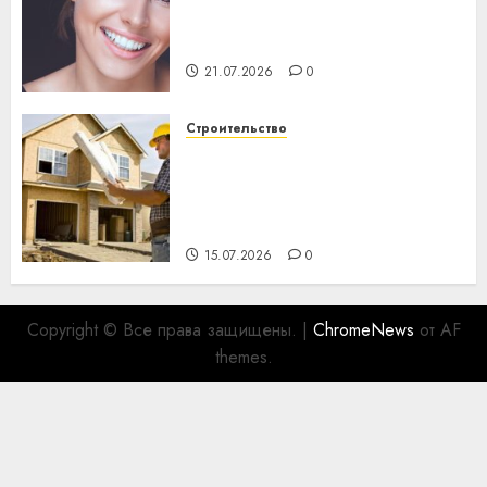
день: почему профилактика
важнее сложного лечения
21.07.2026
0
Строительство
Идеи подарков к
профессиональному
празднику День строителя
для коллег
15.07.2026
0
Copyright © Все права защищены.
|
ChromeNews
от AF
themes.