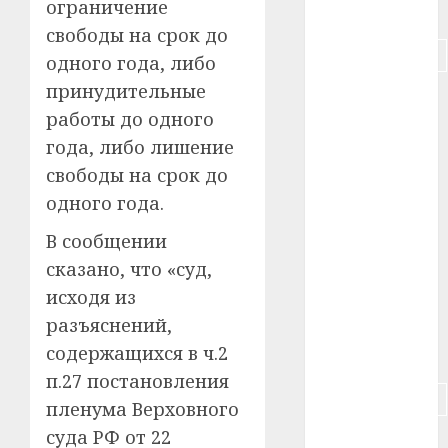
ограничение
#питание
свободы на срок до
#подорожание
одного года, либо
принудительные
#польша
работы до одного
#путешествие
года, либо лишение
свободы на срок до
#работа
одного года.
#россия
В сообщении
сказано, что «суд,
#сигарета
исходя из
#собака
разъяснений,
содержащихся в ч.2
#сон
п.27 постановления
#строительство
пленума Верховного
суда РФ от 22
#сша