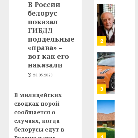
В России
в
белорус
строит
У
центр
Мінску
показал
искусс
120
ГИБДД
интел
гадоў
поддельные
таму
2
29.07.202
«права» –
нарадз
Ежы
0
вот как его
Гедро
Автом
наказали
—
как
пасля
цифро
23.05.2023
абаро
устрой
незал
почем
3
Белару
В милицейских
прогр
обеспе
сводках порой
27.07.202
станов
Витебс
сообщается о
важне
0
област
случаях, когда
механ
за
белорусы едут в
месяц
23.07.202
потер
4