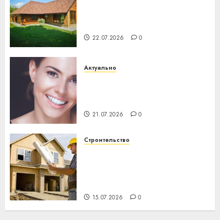
Витебская область за месяц
потеряла 13 деревень и
хуторов
22.07.2026
0
Актуально
Здоровье зубов каждый
день: почему профилактика
важнее сложного лечения
21.07.2026
0
Строительство
Идеи подарков к
профессиональному
празднику День строителя
для коллег
15.07.2026
0