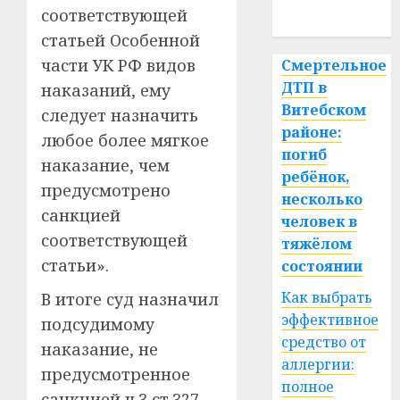
соответствующей
спорт
статьей Особенной
части УК РФ видов
Смертельное
ДТП в
наказаний, ему
Витебском
следует назначить
районе:
любое более мягкое
погиб
наказание, чем
ребёнок,
предусмотрено
несколько
санкцией
человек в
соответствующей
тяжёлом
статьи».
состоянии
Как выбрать
В итоге суд назначил
эффективное
подсудимому
средство от
наказание, не
аллергии:
предусмотренное
полное
санкцией ч.3 ст.327