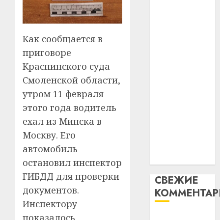
таму
2
абаронца
29.07.202
нарадз
незалежнасці
Ежы
0
Беларусі
Как сообщается в
Гедро
Автом
Автомобиль
—
как
приговоре
как
пасля
цифро
Краснинского суда
абаро
цифровое
устрой
Смоленской области,
незал
почем
устройство:
3
Белару
утром 11 февраля
прогр
почему
обеспе
этого года водитель
программное
27.07.202
станов
Витебс
ехал из Минска в
обеспечение
важне
0
област
становится
Москву. Его
механ
за
важнее
автомобиль
месяц
23.07.202
механики
потер
4
остановил инспектор
13
0
ГИБДД для проверки
СВЕЖИЕ
дерев
документов.
КОММЕНТА
и
Здоро
хуторо
Инспектору
зубов
кажды
показалось
Вывоз мусора