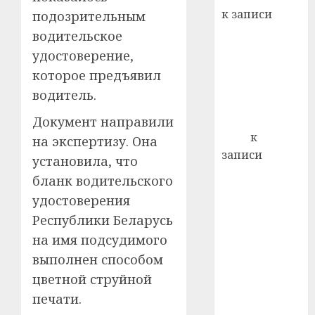
22.07.202
день:
к записи
подозрительным
почем
0
5
Ежегодно 1
водительское
профи
декабря
важне
удостоверение,
отмечается
сложн
которое предъявил
Всемирный
лечен
водитель.
день борьбы
21.07.202
со СПИДом
Документ направили
0
Егор
к
на экспертизу. Она
записи
установила, что
Сладкое дело
бланк водительского
по душе —
удостоверения
пчеловодство
Республики Беларусь
— много лет
на имя подсудимого
назад выбрал
выполнен способом
себе житель
д. Бибиревка
цветной струйной
Витебского
печати.
района