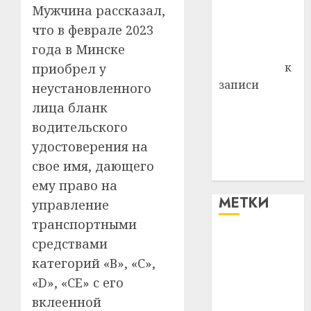
Мужчина рассказал,
Владимир
что в феврале 2023
Комаров
года в Минске
Антонина
Федоровна
к
приобрел у
записи
неустановленного
Поможем
лица бланк
вместе Насте
водительского
Питерской
удостоверения на
победить
свое имя, дающего
болезнь
ему право на
МЕТКИ
управление
транспортными
средствами
#blizko
категорий «В», «С»,
#tochka
«D», «СЕ» с его
вклеенной
#авто