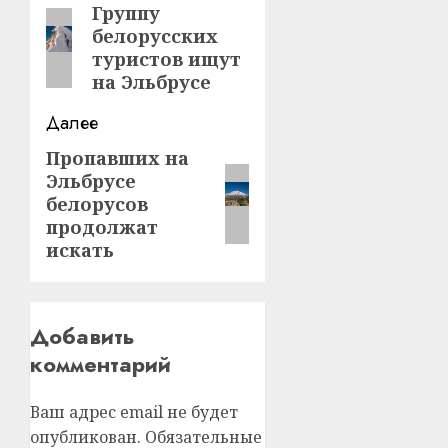
записи
Группу
Предыдущая
белорусских
запись:
туристов ищут
на Эльбрусе
Далее
Пропавших на
Следующая
Эльбрусе
запись:
белорусов
продолжат
искать
Добавить
комментарий
Ваш адрес email не будет
опубликован.
Обязательные