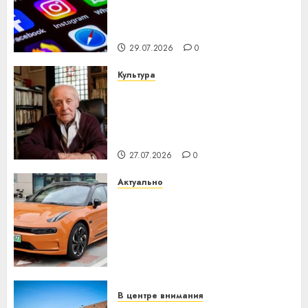
центра искусственного
интеллекта
29.07.2026
0
Культура
У Мінску 120 гадоў таму
нарадзіўся Ежы Гедройц —
паслядоўны абаронца
незалежнасці Беларусі
27.07.2026
0
Актуально
Автомобиль как цифровое
устройство: почему
программное обеспечение
становится важнее
механики
23.07.2026
0
В центре внимания