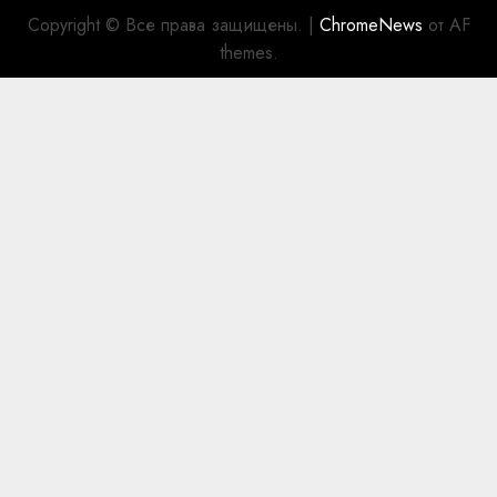
Copyright © Все права защищены.
|
ChromeNews
от AF
themes.