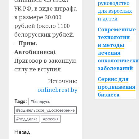
руководство
УК РФ, в виде штрафа
для взрослых
в размере 30.000
и детей
рублей (около 1100
Современные
белорусских рублей.
технологии
–
Прим.
и методы
Автобизнеса
).
лечения
Приговор в законную
онкологически
заболеваний
силу не вступил.
Сервис для
Источник:
продвижения
onlinebrest.by
бизнеса
Tags:
#беларусь
#водительское_удостоверение
#подделка
#россия
Навигация
Назад