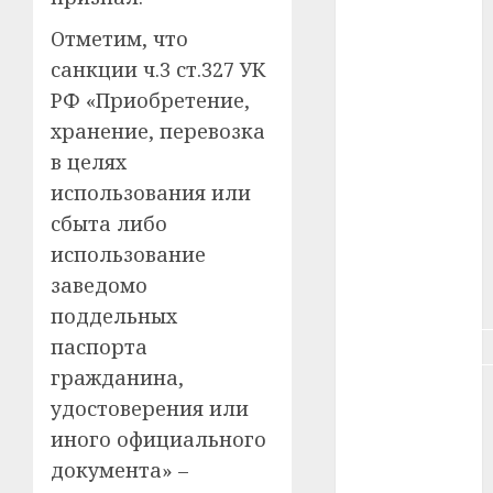
#зарплата
Отметим, что
#здоровье
санкции ч.3 ст.327 УК
РФ «Приобретение,
#ип
хранение, перевозка
#кража
в целях
использования или
#кредит
сбыта либо
#курс_валют
использование
заведомо
#налог
поддельных
паспорта
#недвижимость
гражданина,
#новости
удостоверения или
компаний
иного официального
#пенсия
документа» –