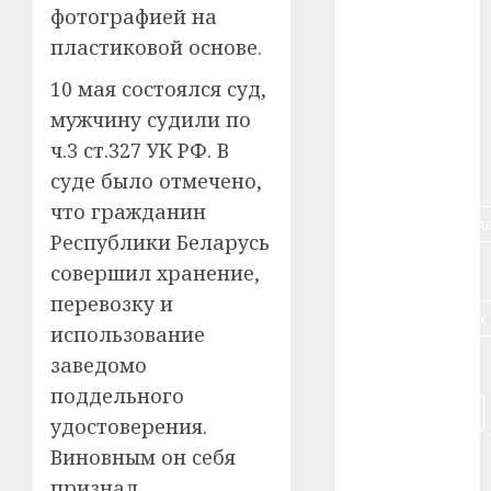
фотографией на
#алкоголь
пластиковой основе.
#банк
10 мая состоялся суд,
мужчину судили по
#беларусь
ч.3 ст.327 УК РФ. В
#бизнес
суде было отмечено,
что гражданин
#брестская_обла
Республики Беларусь
#германия
совершил хранение,
перевозку и
#дальнобойщик
использование
заведомо
#деньга
поддельного
#долгожитель
удостоверения.
Виновным он себя
#животное
признал.