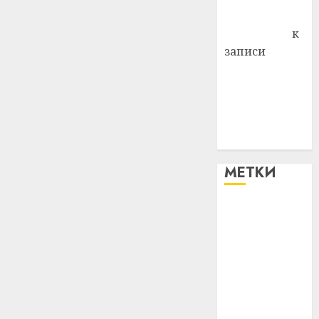
Антонина
Федоровна
к
записи
Поможем
вместе Насте
Питерской
победить
болезнь
МЕТКИ
#blizko
#tochka
#авто
#алкоголь