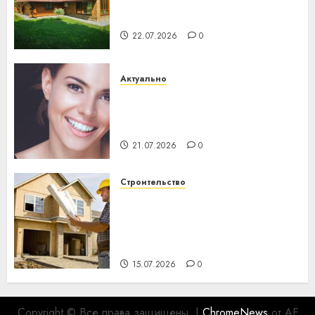
потеряла 13 деревень и
хуторов
22.07.2026
0
Актуально
Здоровье зубов каждый
день: почему профилактика
важнее сложного лечения
21.07.2026
0
Строительство
Идеи подарков к
профессиональному
празднику День строителя
для коллег
15.07.2026
0
Copyright © Все права защищены.
|
ChromeNews
от AF