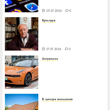
интеллекта
29.07.2026
0
Культура
У Мінску 120 гадоў таму
нарадзіўся Ежы Гедройц —
паслядоўны абаронца
незалежнасці Беларусі
27.07.2026
0
Актуально
Автомобиль как цифровое
устройство: почему
программное обеспечение
становится важнее
механики
23.07.2026
0
В центре внимания
Витебская область за месяц