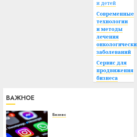
и детей
Современные
технологии
и методы
лечения
онкологически
заболеваний
Сервис для
продвижения
бизнеса
ВАЖНОЕ
Бизнес
Meta и BlackRock вложат $14
млрд в строительство
центра искусственного