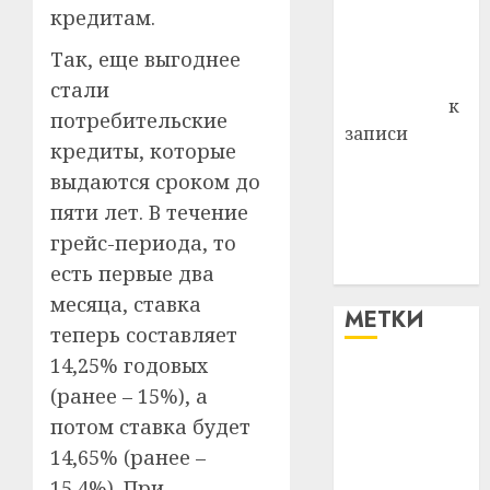
кредитам.
Владимир
Комаров
Так, еще выгоднее
Антонина
стали
Федоровна
к
потребительские
записи
кредиты, которые
Поможем
выдаются сроком до
вместе Насте
пяти лет. В течение
Питерской
грейс-периода, то
победить
болезнь
есть первые два
месяца, ставка
МЕТКИ
теперь составляет
14,25% годовых
#blizko
(ранее – 15%), а
потом ставка будет
#tochka
14,65% (ранее –
#авто
15,4%). При