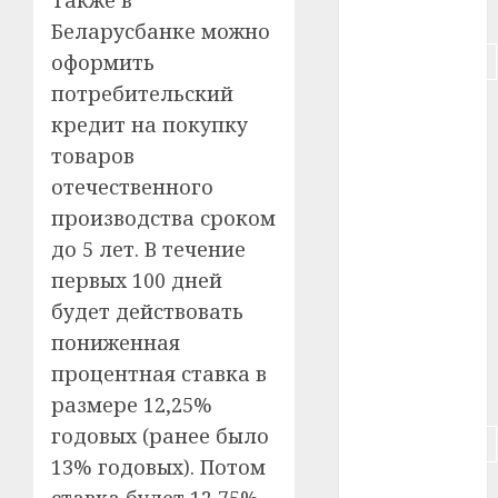
Также в
#питание
Беларусбанке можно
#подорожание
оформить
потребительский
#польша
кредит на покупку
товаров
#путешествие
отечественного
#работа
производства сроком
до 5 лет. В течение
#россия
первых 100 дней
#сигарета
будет действовать
пониженная
#собака
процентная ставка в
#сон
размере 12,25%
годовых (ранее было
#строительство
13% годовых). Потом
#сша