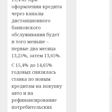
оформлении кредита
#алкоголь
через каналы
#банк
дистанционного
банковского
#беларусь
обслуживания будет
#бизнес
и того меньше –
первые два месяца
#брестская_обла
13,25%, затем 13,65%.
#германия
С 15,4% до 14,65%
годовых снизилась
#дальнобойщик
ставка по новым
#деньга
кредитам на покупку
авто и на
#долгожитель
рефинансирование
#животное
потребительских