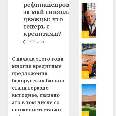
рефинансирования
Ежы
0
Гедро
за май снизилась
Автом
—
как
дважды: что
пасля
цифро
теперь с
абаро
устрой
кредитами?
незал
почем
3
Белару
прогр
07.06.2023
обеспе
27.07.202
станов
Витебс
важне
0
област
С начала этого года
механ
за
многие кредитные
месяц
23.07.202
предложения
потер
4
13
0
белорусских банков
дерев
стали гораздо
и
Здоро
выгоднее, связано
хуторо
зубов
это в том числе со
кажды
22.07.202
день:
снижением ставки
почем
0
5