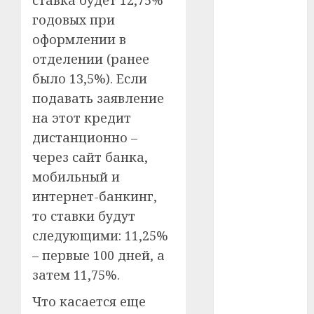
ставка будет 12,75%
годовых при
#телефон
оформлении в
#технологии
отделении (ранее
было 13,5%). Если
#умер
подавать заявление
#учёный
на этот кредит
дистанционно –
#цена
через сайт банка,
мобильный и
Брест
интернет-банкинг,
Китай
то ставки будут
следующими: 11,25%
гибель
– первые 100 дней, а
интерьер
затем 11,75%.
медицина
Что касается еще