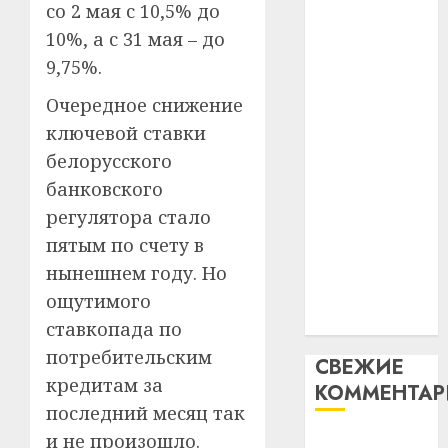
со 2 мая с 10,5% до
незал
почем
3
абаронца
Белару
прогр
10%, а с 31 мая – до
незалежнасці
обеспе
9,75%.
27.07.202
Беларусі
станов
Витебс
Автомобиль
важне
0
област
Очередное снижение
как
механ
за
ключевой ставки
цифровое
месяц
белорусского
23.07.202
потер
устройство:
4
банковского
13
0
почему
дерев
регулятора стало
программное
и
Здоро
пятым по счету в
обеспечение
хуторо
зубов
становится
нынешнем году. Но
кажды
22.07.202
важнее
ощутимого
день:
механики
почем
0
ставкопада по
5
профи
потребительским
СВЕЖИЕ
важне
кредитам за
КОММЕНТА
сложн
последний месяц так
лечен
и не произошло.
Вывоз мусора