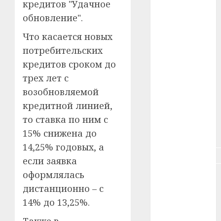
кредитов "Удачное
#зарплата
обновление".
#здоровье
Что касается новых
#ип
потребительских
кредитов сроком до
#кража
трех лет с
возобновляемой
#кредит
кредитной линией,
#курс_валют
то ставка по ним с
15% снижена до
#налог
14,25% годовых, а
#недвижимость
если заявка
оформлялась
#новости
компаний
дистанционно – с
14% до 13,25%.
#пенсия