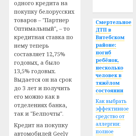
одного кредита на
спорт
покупку белорусских
товаров – "Партнер
Смертельное
Оптимальный", – то
ДТП в
кредитная ставка по
Витебском
районе:
нему теперь
погиб
составляет 12,75%
ребёнок,
годовых, а было
несколько
13,5% годовых.
человек в
Выдается он на срок
тяжёлом
до 3 лет и получить
состоянии
его можно как в
Как выбрать
отделениях банка,
эффективное
так и "Белпочты".
средство от
аллергии:
Кредит на покупку
полное
автомобилей Geely