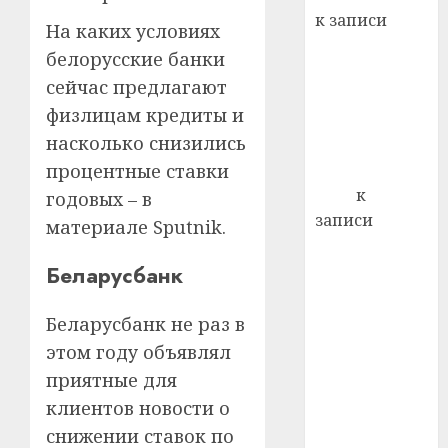
21.07.202
к записи
На каких условиях
0
Ежегодно 1
белорусские банки
декабря
сейчас предлагают
отмечается
физлицам кредиты и
Всемирный
насколько снизились
день борьбы
со СПИДом
процентные ставки
Егор
к
годовых – в
записи
материале Sputnik.
Сладкое дело
по душе —
Беларусбанк
пчеловодство
— много лет
Беларусбанк не раз в
назад выбрал
этом году объявлял
себе житель
приятные для
д. Бибиревка
клиентов новости о
Витебского
снижении ставок по
района