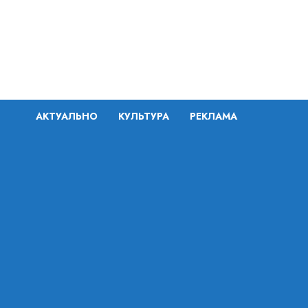
Перейти
к
содержимому
АКТУАЛЬНО
КУЛЬТУРА
РЕКЛАМА