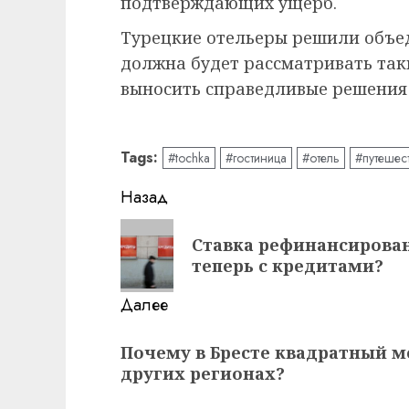
подтверждающих ущерб.
Турецкие отельеры решили объед
должна будет рассматривать так
выносить справедливые решения
Tags:
#tochka
#гостиница
#отель
#путешес
Навигация
Назад
записи
Предыдущая
Ставка рефинансирован
запись:
теперь с кредитами?
Далее
Следующая
Почему в Бресте квадратный м
запись:
других регионах?