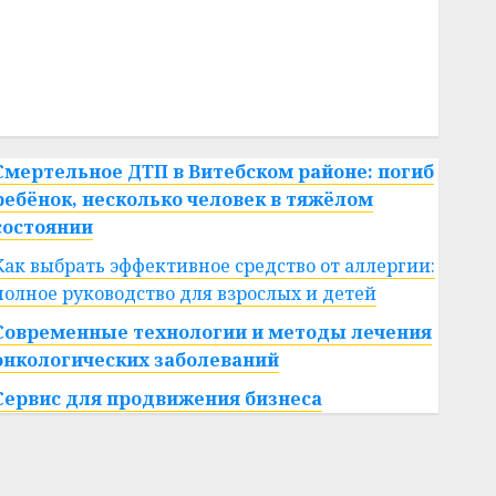
#сша
#телефон
#технологии
#умер
#учёный
#цена
Брест
Китай
гибель
интерьер
медицина
спорт
Смертельное ДТП в Витебском районе: погиб
ребёнок, несколько человек в тяжёлом
состоянии
Как выбрать эффективное средство от аллергии:
полное руководство для взрослых и детей
Современные технологии и методы лечения
онкологических заболеваний
Сервис для продвижения бизнеса