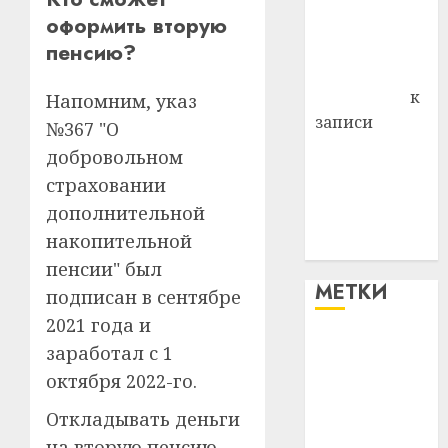
оформить вторую
Владимир
Комаров
пенсию?
Антонина
Федоровна
к
Напомним, указ
записи
№367 "О
Поможем
добровольном
вместе Насте
страховании
Питерской
дополнительной
победить
накопительной
болезнь
пенсии" был
МЕТКИ
подписан в сентябре
2021 года и
#blizko
заработал с 1
октября 2022-го.
#tochka
Откладывать деньги
#авто
на вторую пенсию