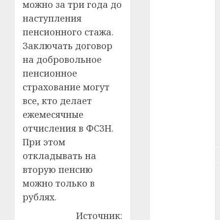
можно за три года до
#зарплата
наступления
#здоровье
пенсионного стажа.
Заключать договор
#ип
на добровольное
#кража
пенсионное
страхование могут
#кредит
все, кто делает
#курс_валют
ежемесячные
отчисления в ФСЗН.
#налог
При этом
#недвижимость
откладывать на
вторую пенсию
#новости
можно только в
компаний
рублях.
#пенсия
Источник: