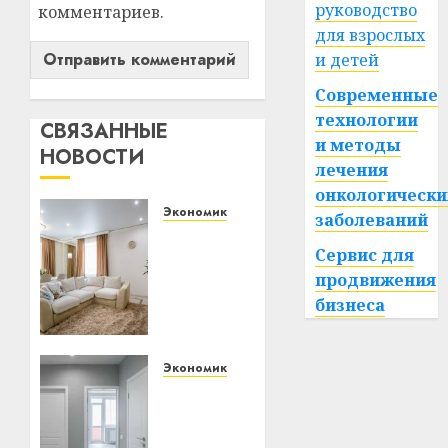
руководство
комментариев.
для взрослых
и детей
Современные
технологии
СВЯЗАННЫЕ
и методы
НОВОСТИ
лечения
онкологически
Экономика
заболеваний
Ремонт
Сервис для
в
продвижения
квартире:
как
бизнеса
выбрать
потолок
и не
Экономика
пожалеть
Как
через
выбрать
год
межкомнатные