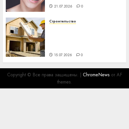
21.07.2026
0
Строительство
Идеи подарков к
профессиональному
празднику День строителя
для коллег
15.07.2026
0
Copyright © Все права защищены.
|
ChromeNews
от AF
themes.