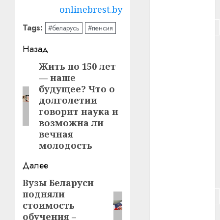
#питание
onlinebrest.by
#подорожание
Tags:
#беларусь
#пенсия
Навигация
#польша
Назад
записи
Жить по 150 лет
Предыдущая
#путешествие
— наше
запись:
будущее? Что о
#работа
долголетии
говорит наука и
#россия
возможна ли
#сигарета
вечная
молодость
#собака
Далее
#сон
Вузы Беларуси
Следующая
подняли
#строительство
запись:
стоимость
обучения –
#сша