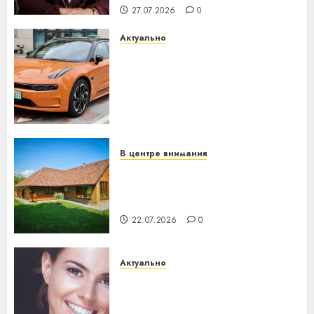
27.07.2026
0
Актуально
Автомобиль как цифровое
устройство: почему
программное обеспечение
становится важнее
механики
23.07.2026
0
В центре внимания
Витебская область за месяц
потеряла 13 деревень и
хуторов
22.07.2026
0
Актуально
Здоровье зубов каждый
день: почему профилактика
важнее сложного лечения