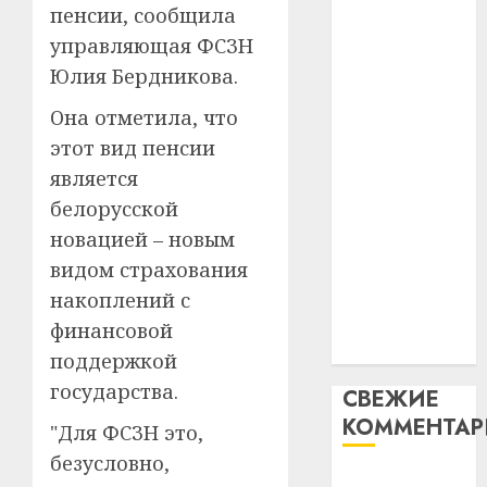
пенсии, сообщила
таму
2
абаронца
29.07.202
нарадз
управляющая ФСЗН
незалежнасці
Ежы
0
Юлия Бердникова.
Беларусі
Гедро
Автом
Автомобиль
—
как
Она отметила, что
как
пасля
цифро
этот вид пенсии
абаро
цифровое
устрой
является
незал
почем
устройство:
3
Белару
белорусской
прогр
почему
обеспе
новацией – новым
программное
27.07.202
станов
Витебс
видом страхования
обеспечение
важне
0
област
становится
накоплений с
механ
за
важнее
финансовой
месяц
23.07.202
механики
потер
4
поддержкой
13
0
государства.
СВЕЖИЕ
дерев
КОММЕНТА
и
Здоро
"Для ФСЗН это,
хуторо
зубов
безусловно,
кажды
Вывоз мусора