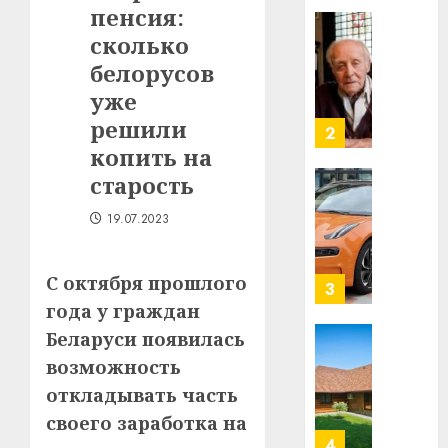
пенсия:
в
строит
сколько
У
центр
Мінску
белорусов
искусс
120
уже
интел
гадоў
решили
таму
2
29.07.202
нарадз
копить на
Ежы
0
старость
Гедро
Автом
—
как
19.07.2023
пасля
цифро
абаро
устрой
С октября прошлого
незал
почем
3
Белару
прогр
года у граждан
обеспе
Беларуси появилась
27.07.202
станов
Витебс
возможность
важне
0
област
откладывать часть
механ
за
месяц
своего заработка на
23.07.202
потер
4