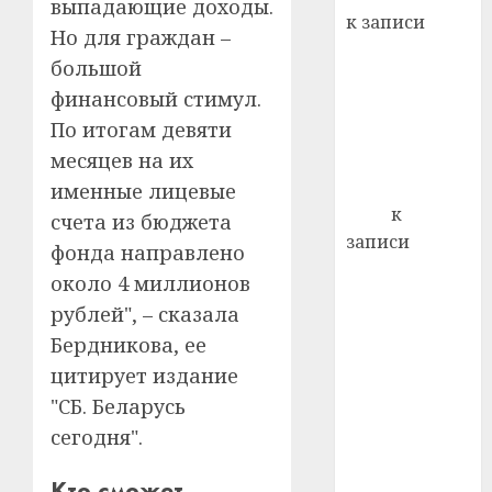
22.07.202
выпадающие доходы.
день:
к записи
Но для граждан –
почем
0
5
Ежегодно 1
профи
большой
декабря
важне
финансовый стимул.
отмечается
сложн
По итогам девяти
Всемирный
лечен
месяцев на их
день борьбы
21.07.202
со СПИДом
именные лицевые
0
Егор
к
счета из бюджета
записи
фонда направлено
Сладкое дело
около 4 миллионов
по душе —
рублей", – сказала
пчеловодство
Бердникова, ее
— много лет
цитирует издание
назад выбрал
"СБ. Беларусь
себе житель
д. Бибиревка
сегодня".
Витебского
Кто сможет
района