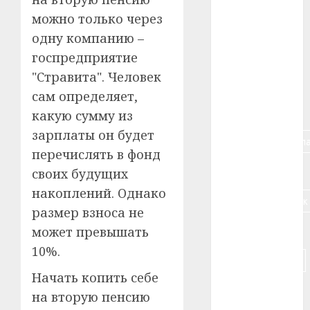
можно только через
#алкоголь
одну компанию –
#банк
госпредприятие
"Стравита". Человек
#беларусь
сам определяет,
#бизнес
какую сумму из
зарплаты он будет
#брестская_обла
перечислять в фонд
#германия
своих будущих
накоплений. Однако
#дальнобойщик
размер взноса не
#деньга
может превышать
10%.
#долгожитель
Начать копить себе
#животное
на вторую пенсию