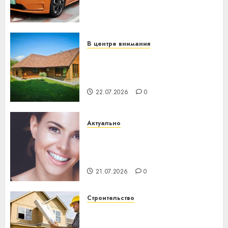
становится важнее
механики
23.07.2026
0
В центре внимания
Витебская область за месяц
потеряла 13 деревень и
хуторов
22.07.2026
0
Актуально
Здоровье зубов каждый
день: почему профилактика
важнее сложного лечения
21.07.2026
0
Строительство
Идеи подарков к
профессиональному