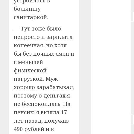
устроилась в
#питание
больницу
#подорожание
санитаркой.
— Тут тоже было
#польша
непросто и зарплата
#путешествие
копеечная, но хотя
бы без ночных смен и
#работа
с меньшей
#россия
физической
нагрузкой. Муж
#сигарета
хорошо зарабатывал,
#собака
поэтому о деньгах я
не беспокоилась. На
#сон
пенсию я вышла 17
#строительство
лет назад, получаю
490 рублей и в
#сша