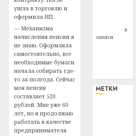
Владимир
ушла в торговлю и
Комаров
оформила ИП.
Антонина
— Механизма
Федоровна
к
начисления пенсии я
записи
Поможем
не знаю. Оформляла
вместе Насте
самостоятельно, все
Питерской
необходимые бумаги
победить
начала собирать где-
болезнь
то за полгода. Сейчас
моя пенсия
МЕТКИ
составляет 520
рублей. Мне уже 60
#blizko
лет, но я продолжаю
#tochka
работать в качестве
предпринимателя.
#авто