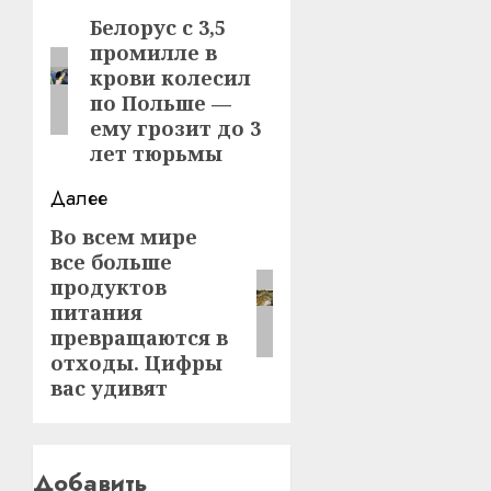
записи
Белорус с 3,5
Предыдущая
промилле в
запись:
крови колесил
по Польше —
ему грозит до 3
лет тюрьмы
Далее
Во всем мире
Следующая
все больше
запись:
продуктов
питания
превращаются в
отходы. Цифры
вас удивят
Добавить