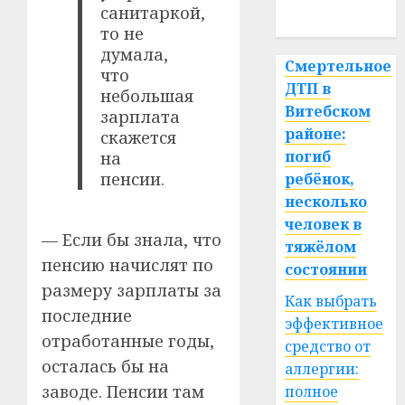
санитаркой,
спорт
то не
думала,
Смертельное
что
ДТП в
небольшая
Витебском
зарплата
районе:
скажется
погиб
на
пенсии.
ребёнок,
несколько
человек в
— Если бы знала, что
тяжёлом
пенсию начислят по
состоянии
размеру зарплаты за
Как выбрать
последние
эффективное
отработанные годы,
средство от
осталась бы на
аллергии:
заводе. Пенсии там
полное