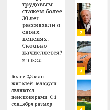
трудовым
Ежы
0
Гедро
стажем более
Автом
—
как
30 лет
пасля
цифро
рассказали о
абаро
устрой
своих
незал
почем
3
Белару
прогр
пенсиях.
обеспе
Сколько
27.07.202
станов
Витебс
начисляется?
важне
0
област
механ
за
18.10.2023
месяц
23.07.202
потер
4
13
0
Более 2,3 млн
дерев
жителей Беларуси
и
Здоро
являются
хуторо
зубов
пенсионерами. С 1
кажды
22.07.202
день:
сентября размер
почем
0
5