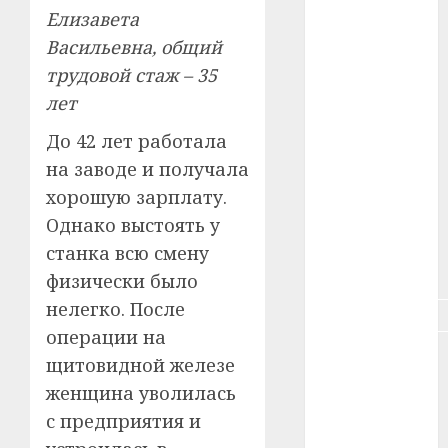
#зарплата
Елизавета
Васильевна, общий
#здоровье
трудовой стаж – 35
#ип
лет
До 42 лет работала
#кража
на заводе и получала
#кредит
хорошую зарплату.
Однако выстоять у
#курс_валют
станка всю смену
#налог
физически было
нелегко. После
#недвижимость
операции на
#новости
щитовидной железе
компаний
женщина уволилась
#пенсия
с предприятия и