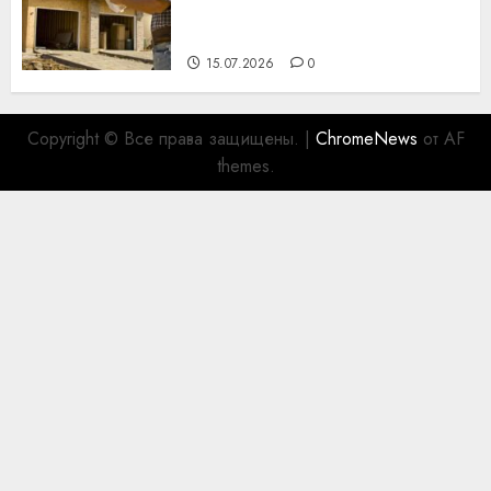
празднику День строителя
для коллег
15.07.2026
0
Copyright © Все права защищены.
|
ChromeNews
от AF
themes.