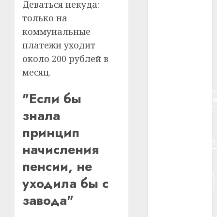
Деваться некуда:
#алкоголь
только на
коммунальные
#банк
платежи уходит
#беларусь
около 200 рублей в
месяц.
#бизнес
"Если бы
#брестская_обла
знала
#германия
принцип
#дальнобойщик
начисления
#деньга
пенсии, не
уходила бы с
#долгожитель
завода"
#животное