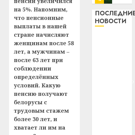
пенсии увеличился
профи
на 5%. Напомним,
важне
ПОСЛЕДНИ
что пенсионные
сложн
Meta
НОВОСТИ
лечен
и
выплаты в нашей
BlackR
стране начисляют
21.07.202
Meta и
вложа
женщинам после 58
BlackRock
$14
0
1
лет, а мужчинам –
вложат $14
млрд
в
млрд в
после 63 лет при
строит
У
строительство
соблюдении
центр
Мінску
центра
определённых
искусс
120
искусственного
интел
условий. Какую
гадоў
интеллекта
таму
2
пенсию получают
29.07.202
У Мінску 120
нарадз
белорусы с
гадоў таму
Ежы
0
трудовым стажем
нарадзіўся
Гедро
Автом
—
более 30 лет, и
Ежы Гедройц
как
пасля
цифро
—
хватает ли им на
абаро
устрой
паслядоўны