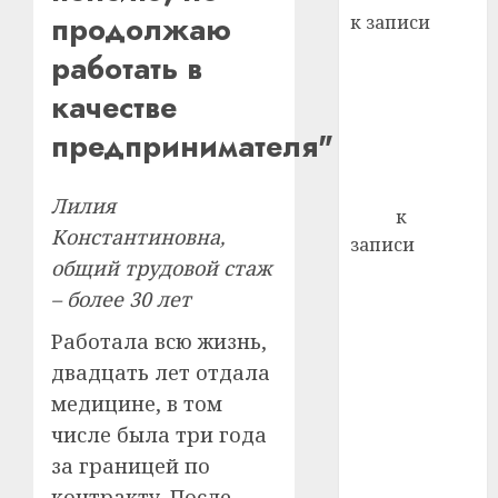
21.07.202
продолжаю
к записи
0
Ежегодно 1
работать в
декабря
качестве
отмечается
Всемирный
предпринимателя"
день борьбы
со СПИДом
Лилия
Егор
к
Константиновна,
записи
общий трудовой стаж
Сладкое дело
– более 30 лет
по душе —
пчеловодство
Работала всю жизнь,
— много лет
двадцать лет отдала
назад выбрал
медицине, в том
себе житель
числе была три года
д. Бибиревка
за границей по
Витебского
района
контракту. После