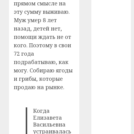
прямом смысле на
#телефон
эту сумму выживаю.
Муж умер 8 лет
#технологии
назад, детей нет,
помощи ждать не от
#умер
кого. Поэтому в свои
#учёный
72 года
подрабатываю, как
#цена
могу. Собираю ягоды
Брест
и грибы, которые
продаю на рынке.
Китай
гибель
Когда
интерьер
Елизавета
Васильевна
медицина
устраивалась