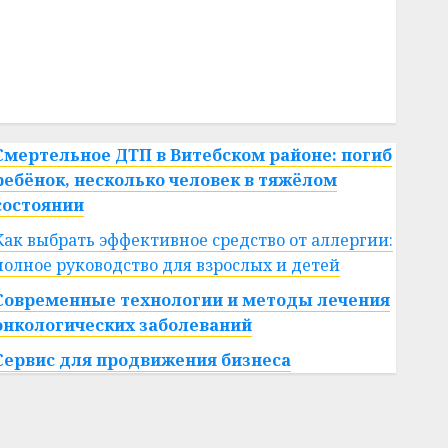
#сша
#телефон
#технологии
#умер
#учёный
#цена
Брест
Китай
гибель
интерьер
медицина
спорт
Смертельное ДТП в Витебском районе: погиб
ребёнок, несколько человек в тяжёлом
состоянии
Как выбрать эффективное средство от аллергии:
полное руководство для взрослых и детей
Современные технологии и методы лечения
онкологических заболеваний
Сервис для продвижения бизнеса