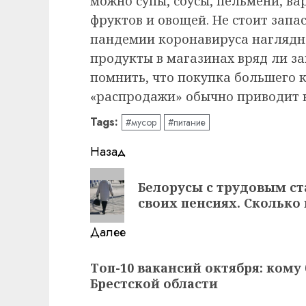
можно супы, соусы, пельмени, в
фруктов и овощей. Не стоит запа
пандемии коронавируса наглядно 
продукты в магазинах вряд ли за
помнить, что покупка большего к
«распродажи» обычно приводит к 
Tags:
#мусор
#питание
Навигация
Назад
записи
Предыдущая
Белорусы с трудовым ст
запись:
своих пенсиях. Сколько
Далее
Следующая
Топ-10 вакансий октября: кому 
запись:
Брестской области