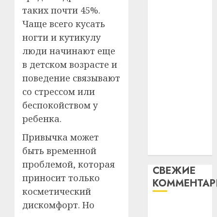
3
абаронца
Белару
прогр
таких почти 45%.
незалежнасці
обеспе
Чаще всего кусать
27.07.202
Беларусі
станов
Витебс
ногти и кутикулу
Автомобиль
важне
0
област
люди начинают еще
как
механ
за
цифровое
месяц
в детском возрасте и
23.07.202
потер
устройство:
4
поведение связывают
13
0
почему
со стрессом или
дерев
программное
беспокойством у
и
Здоро
обеспечение
хуторо
зубов
ребенка.
становится
кажды
22.07.202
важнее
Привычка может
день:
механики
почем
быть временной
0
5
профи
проблемой, которая
СВЕЖИЕ
важне
приносит только
КОММЕНТА
сложн
косметический
лечен
дискомфорт. Но
Вывоз мусора
21.07.202