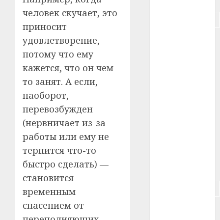
человек скучает, это
#подорожание
приносит
удовлетворение,
#польша
потому что ему
#путешествие
кажется, что он чем-
то занят. А если,
#работа
наоборот,
#россия
перевозбужден
(нервничает из-за
#сигарета
работы или ему не
#собака
терпится что-то
быстро сделать) —
#сон
становится
#строительство
временным
спасением от
#сша
переполняющих