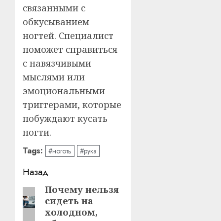
связанными с
обкусыванием
ногтей. Специалист
поможет справиться
с навязчивыми
мыслями или
эмоциональными
триггерами, которые
побуждают кусать
ногти.
Tags:
#ноготь
#рука
Навигация
Назад
записи
Почему нельзя
Предыдущая
сидеть на
запись:
холодном,