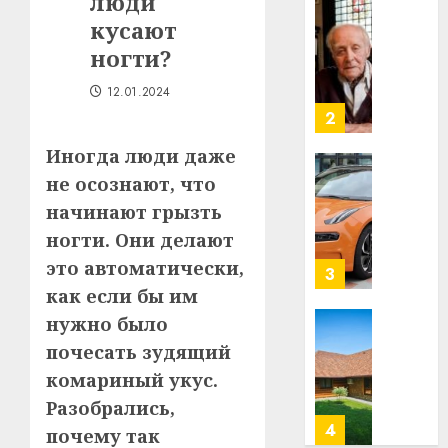
люди
Ежы
0
Гедро
кусают
Автом
—
как
ногти?
пасля
цифро
абаро
устрой
12.01.2024
незал
почем
3
Белару
прогр
Иногда люди даже
обеспе
27.07.202
станов
Витебс
не осознают, что
важне
0
област
начинают грызть
механ
за
ногти. Они делают
месяц
23.07.202
это автоматически,
потер
4
13
0
как если бы им
дерев
нужно было
и
Здоро
почесать зудящий
хуторо
зубов
комариный укус.
кажды
22.07.202
день:
Разобрались,
почем
0
5
почему так