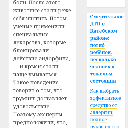
спорт
боли. После этого
животные стали реже
Смертельное
себя чистить. Потом
ДТП в
ученые применили
Витебском
специальные
районе:
лекарства, которые
погиб
блокировали
ребёнок,
действие эндорфина,
несколько
— и крысы стали
человек в
тяжёлом
чаще умываться.
состоянии
Такое поведение
говорит о том, что
Как выбрать
груминг доставляет
эффективное
средство от
удовольствие.
аллергии:
Поэтому эксперты
полное
предположили, что,
руководство