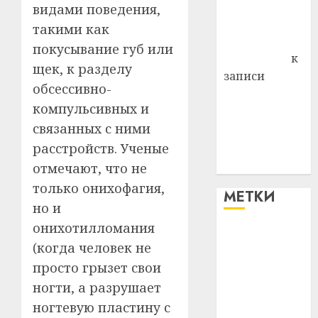
Владимир
видами поведения,
Комаров
такими как
Антонина
покусывание губ или
Федоровна
к
щек, к разделу
записи
обсессивно-
Поможем
компульсивных и
вместе Насте
связанных с ними
Питерской
победить
расстройств. Ученые
болезнь
отмечают, что не
только онихофагия,
МЕТКИ
но и
онихотилломания
#blizko
(когда человек не
просто грызет свои
#tochka
ногти, а разрушает
#авто
ногтевую пластину с