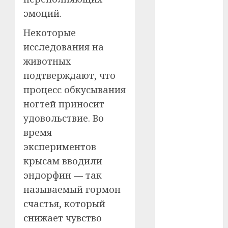
#телефон
эмоций.
Некоторые
#технологии
исследования на
#умер
животных
подтверждают, что
#учёный
процесс обкусывания
#цена
ногтей приносит
удовольствие. Во
Брест
время
Китай
экспериментов
крысам вводили
гибель
эндорфин — так
интерьер
называемый гормон
счастья, который
медицина
снижает чувство