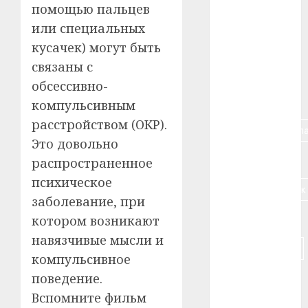
помощью пальцев
#алкоголь
или специальных
#банк
кусачек) могут быть
связаны с
#беларусь
обсессивно-
#бизнес
компульсивным
расстройством (ОКР).
#брестская_обла
Это довольно
#германия
распространенное
психическое
#дальнобойщик
заболевание, при
#деньга
котором возникают
навязчивые мысли и
#долгожитель
компульсивное
#животное
поведение.
Вспомните фильм
#зарплата