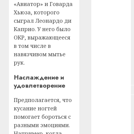
«Авиатор» и Говарда
Хьюза, которого
#здоровье
сыграл Леонардо ди
#ип
Каприо. У него было
ОКР, выражающееся
#кража
в том числе в
#кредит
навязчивом мытье
рук.
#курс_валют
Наслаждение и
#налог
удовлетворение
#недвижимость
Предполагается, что
#новости
компаний
кусание ногтей
помогает бороться с
#пенсия
разными эмоциями.
#питание
Например, когда