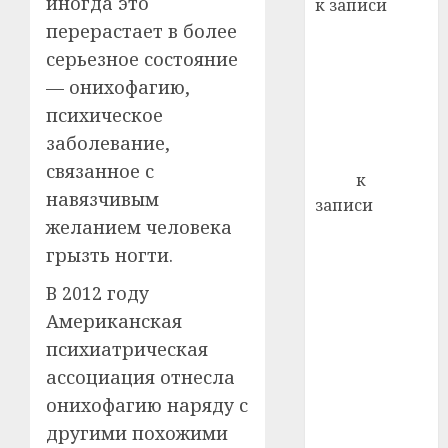
иногда это
к записи
0
Ежегодно 1
перерастает в более
декабря
серьезное состояние
отмечается
— онихофагию,
Всемирный
психическое
день борьбы
заболевание,
со СПИДом
связанное с
Егор
к
навязчивым
записи
желанием человека
Сладкое дело
грызть ногти.
по душе —
пчеловодство
В 2012 году
— много лет
Американская
назад выбрал
психиатрическая
себе житель
ассоциация отнесла
д. Бибиревка
онихофагию наряду с
Витебского
района
другими похожими