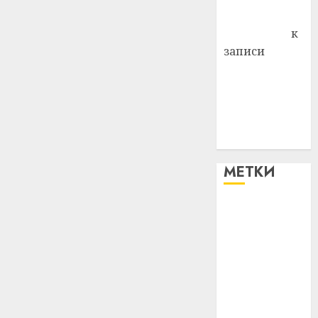
Антонина
Федоровна
к
записи
Поможем
вместе Насте
Питерской
победить
болезнь
МЕТКИ
#blizko
#tochka
#авто
#алкоголь