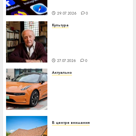
интеллекта
29.07.2026
0
Культура
У Мінску 120 гадоў таму
нарадзіўся Ежы Гедройц —
паслядоўны абаронца
незалежнасці Беларусі
27.07.2026
0
Актуально
Автомобиль как цифровое
устройство: почему
программное обеспечение
становится важнее
механики
23.07.2026
0
В центре внимания
Витебская область за месяц