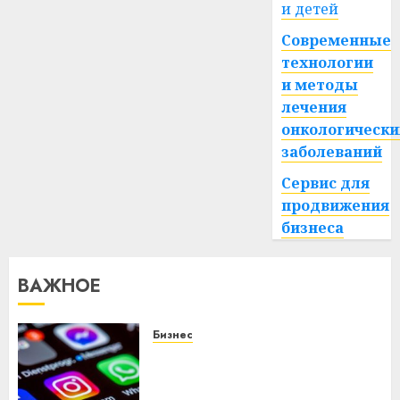
и детей
Современные
технологии
и методы
лечения
онкологически
заболеваний
Сервис для
продвижения
бизнеса
ВАЖНОЕ
Бизнес
Meta и BlackRock вложат $14
млрд в строительство
центра искусственного