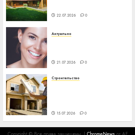
потеряла 13 деревень и
хуторов
22.07.2026
0
Актуально
Здоровье зубов каждый
день: почему профилактика
важнее сложного лечения
21.07.2026
0
Строительство
Идеи подарков к
профессиональному
празднику День строителя
для коллег
15.07.2026
0
Copyright © Все права защищены.
|
ChromeNews
от AF