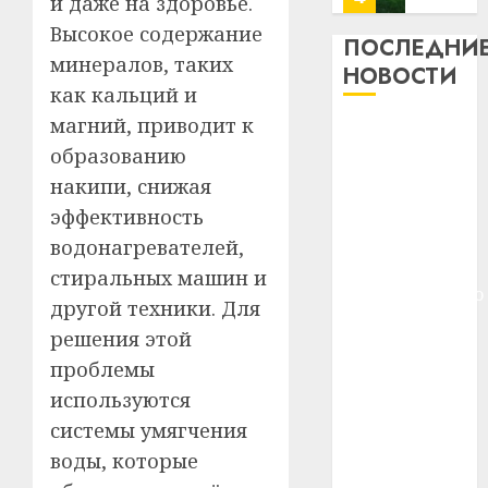
и даже на здоровье.
13
0
Высокое содержание
дерев
ПОСЛЕДНИ
минералов, таких
и
Здоро
НОВОСТИ
хуторо
зубов
как кальций и
кажды
магний, приводит к
22.07.202
Meta и
день:
образованию
BlackRock
почем
0
5
накипи, снижая
вложат $14
профи
важне
млрд в
эффективность
сложн
Meta
строительство
водонагревателей,
лечен
и
центра
стиральных машин и
BlackR
искусственного
21.07.202
другой техники. Для
вложа
интеллекта
$14
0
1
решения этой
У Мінску 120
млрд
проблемы
гадоў таму
в
используются
нарадзіўся
строит
У
центр
системы умягчения
Ежы Гедройц
Мінску
искусс
120
—
воды, которые
интел
гадоў
паслядоўны