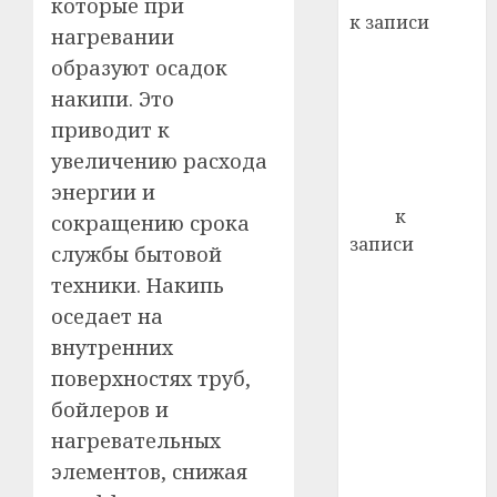
22.07.202
которые при
день:
к записи
нагревании
почем
0
5
Ежегодно 1
профи
образуют осадок
декабря
важне
накипи. Это
отмечается
сложн
приводит к
Всемирный
лечен
увеличению расхода
день борьбы
21.07.202
со СПИДом
энергии и
0
Егор
к
сокращению срока
записи
службы бытовой
Сладкое дело
техники. Накипь
по душе —
оседает на
пчеловодство
внутренних
— много лет
поверхностях труб,
назад выбрал
бойлеров и
себе житель
д. Бибиревка
нагревательных
Витебского
элементов, снижая
района