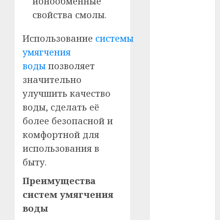
ионообменные
свойства смолы.
#телефон
Использование
системы
#технологии
умягчения
#умер
воды
позволяет
значительно
#учёный
улучшить качество
#цена
воды, сделать её
более безопасной и
Брест
комфортной для
Китай
использования в
быту.
гибель
Преимущества
интерьер
систем умягчения
воды
медицина