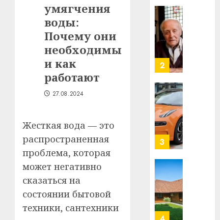
умягчения
в
строит
воды:
У
центр
Мінску
Почему они
искусс
120
необходимы
интел
гадоў
и как
таму
2
29.07.202
нарадз
работают
Ежы
0
27.08.2024
Гедро
Автом
—
как
пасля
цифро
Жесткая вода — это
абаро
устрой
распространенная
незал
почем
3
Белару
прогр
проблема, которая
обеспе
может негативно
27.07.202
станов
Витебс
сказаться на
важне
0
област
состоянии бытовой
механ
за
месяц
техники, сантехники
23.07.202
потер
4