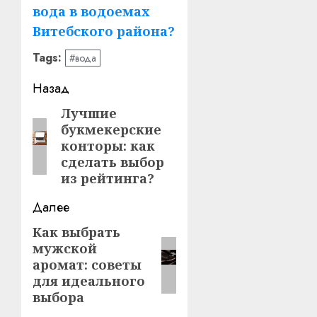
вода в водоемах
Витебского района?
Tags:
#вода
Навигация
Назад
записи
Лучшие
Предыдущая
букмекерские
запись:
конторы: как
сделать выбор
из рейтинга?
Далее
Как выбрать
Следующая
мужской
запись:
аромат: советы
для идеального
выбора