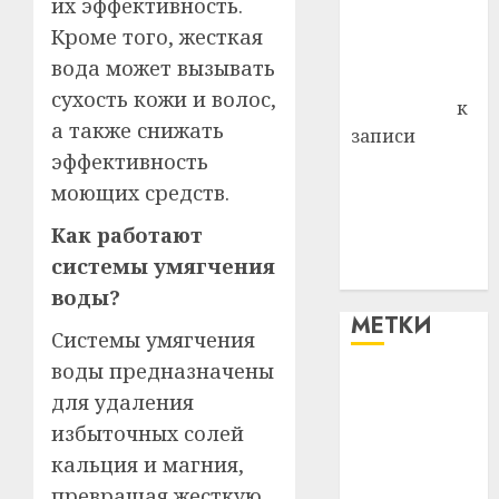
их эффективность.
Владимир
Кроме того, жесткая
Комаров
вода может вызывать
Антонина
сухость кожи и волос,
Федоровна
к
а также снижать
записи
эффективность
Поможем
моющих средств.
вместе Насте
Питерской
Как работают
победить
системы умягчения
болезнь
воды?
МЕТКИ
Системы умягчения
воды предназначены
#blizko
для удаления
избыточных солей
#tochka
кальция и магния,
#авто
превращая жесткую