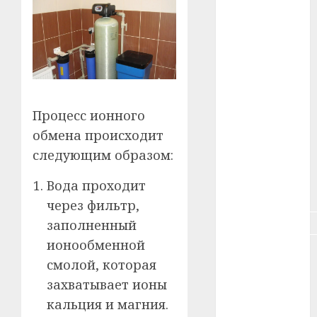
#зарплата
#здоровье
#ип
#кража
Процесс ионного
#кредит
обмена происходит
следующим образом:
#курс_валют
Вода проходит
#налог
через фильтр,
#недвижимость
заполненный
ионообменной
#новости
смолой, которая
компаний
захватывает ионы
#пенсия
кальция и магния.