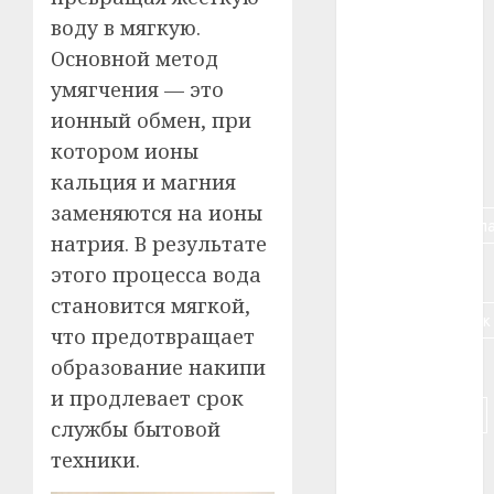
воду в мягкую.
#алкоголь
Основной метод
#банк
умягчения — это
ионный обмен, при
#беларусь
котором ионы
#бизнес
кальция и магния
заменяются на ионы
#брестская_обла
натрия. В результате
#германия
этого процесса вода
становится мягкой,
#дальнобойщик
что предотвращает
образование накипи
#деньга
и продлевает срок
#долгожитель
службы бытовой
техники.
#животное