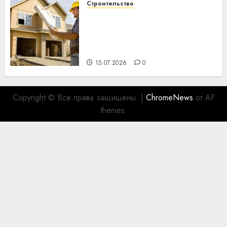
Строительство
Идеи подарков к
профессиональному
празднику День строителя
для коллег
15.07.2026
0
Copyright © Все права защищены.
|
ChromeNews
от AF
themes.