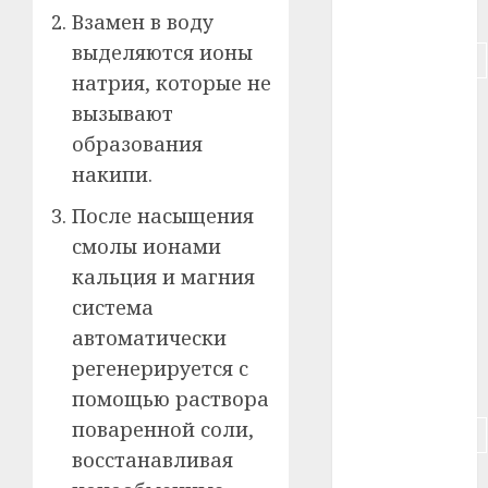
#питание
Взамен в воду
выделяются ионы
#подорожание
натрия, которые не
#польша
вызывают
образования
#путешествие
накипи.
#работа
После насыщения
смолы ионами
#россия
кальция и магния
#сигарета
система
автоматически
#собака
регенерируется с
#сон
помощью раствора
поваренной соли,
#строительство
восстанавливая
#сша