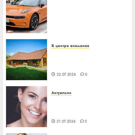
Автомобиль как цифровое
устройство: почему
программное обеспечение
становится важнее
механики
23.07.2026
0
В центре внимания
Витебская область за месяц
потеряла 13 деревень и
хуторов
22.07.2026
0
Актуально
Здоровье зубов каждый
день: почему профилактика
важнее сложного лечения
21.07.2026
0