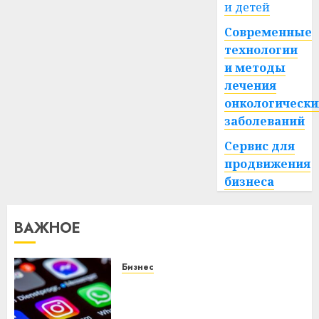
и детей
Современные
технологии
и методы
лечения
онкологически
заболеваний
Сервис для
продвижения
бизнеса
ВАЖНОЕ
Бизнес
Meta и BlackRock вложат $14
млрд в строительство
центра искусственного