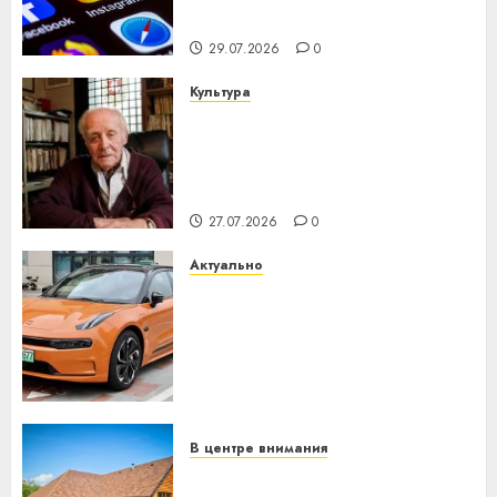
интеллекта
29.07.2026
0
Культура
У Мінску 120 гадоў таму
нарадзіўся Ежы Гедройц —
паслядоўны абаронца
незалежнасці Беларусі
27.07.2026
0
Актуально
Автомобиль как цифровое
устройство: почему
программное обеспечение
становится важнее
механики
23.07.2026
0
В центре внимания
Витебская область за месяц