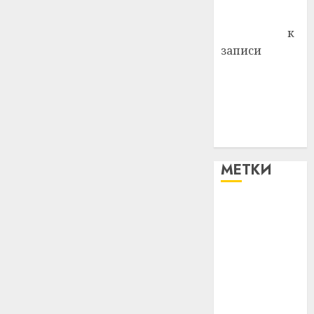
Антонина
Федоровна
к
записи
Поможем
вместе Насте
Питерской
победить
болезнь
МЕТКИ
#blizko
#tochka
#авто
#алкоголь