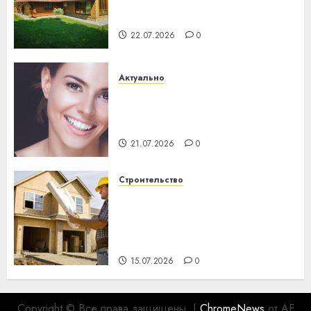
потеряла 13 деревень и
хуторов
22.07.2026
0
Актуально
Здоровье зубов каждый
день: почему профилактика
важнее сложного лечения
21.07.2026
0
Строительство
Идеи подарков к
профессиональному
празднику День строителя
для коллег
15.07.2026
0
Copyright © Все права защищены.
|
ChromeNews
от AF