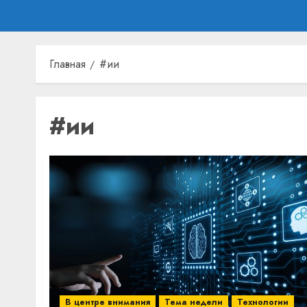
Главная
#ии
#ии
В центре внимания
Тема недели
Технологии