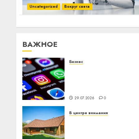
Uncategorized
Вокруг света
ВАЖНОЕ
Бизнес
Meta и BlackRock вложат
$14 млрд в строительств
центра искусственного
интеллекта
29.07.2026
0
В центре внимания
Витебская область за
месяц потеряла 13
деревень и хуторов