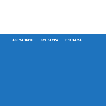
Перейти
к
содержимому
АКТУАЛЬНО
КУЛЬТУРА
РЕКЛАМА