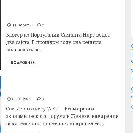
Девушка заработала за год $115 000,
пользуясь помощью искусственного
интеллекта
14.09.2023
0
Блогер из Португалии Саманта Норт ведет
два сайта. В прошлом году она решила
пользоваться...
ПОДРОБНЕЕ
Кто может потерять работу из-за ИИ уже в
ближайшие 5 лет — прогноз
03.05.2023
0
Согласно отчету WEF — Всемирного
экономического форума в Женеве, внедрение
искусственного интеллекта приведет к...