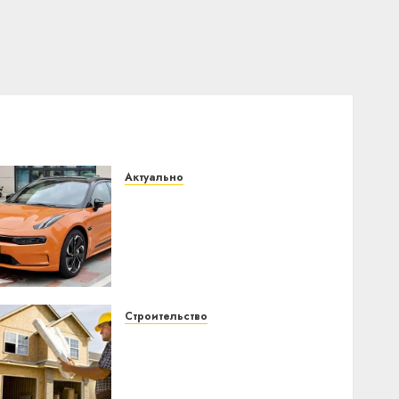
Актуально
Автомобиль как цифровое
устройство: почему
программное
обеспечение становится
важнее механики
23.07.2026
0
Строительство
Идеи подарков к
профессиональному
празднику День
строителя для коллег