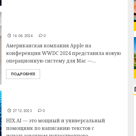
Apple представила macOS 15 Sequoia с
искусственным интеллектом
16.06.2024
0
Американская компания Apple на
конференции WWDC 2024 представила новую
операционную систему для Mac —...
ПОДРОБНЕЕ
Почему HIX.AI — лучшая альтернатива
Chatsonic?
27.12.2023
0
HIX.AI — это мощный и универсальный
помощник по написанию текстов с
использованием искусственного