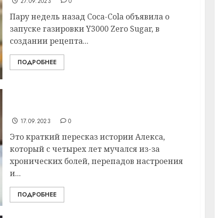
27.09.2023
0
Пару недель назад Coca-Cola объявила о
запуске газировки Y3000 Zero Sugar, в
создании рецепта...
ПОДРОБНЕЕ
Мальчик страдал из-за болезни: 17 врачей
прогадали с диагнозом, но помог ChatGPT
17.09.2023
0
Это краткий пересказ истории Алекса,
который с четырех лет мучался из-за
хронических болей, перепадов настроения
и...
ПОДРОБНЕЕ