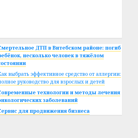
#сша
#телефон
#технологии
#умер
#учёный
#цена
Брест
Китай
гибель
интерьер
медицина
спорт
Смертельное ДТП в Витебском районе: погиб
ребёнок, несколько человек в тяжёлом
состоянии
Как выбрать эффективное средство от аллергии:
полное руководство для взрослых и детей
Современные технологии и методы лечения
онкологических заболеваний
Сервис для продвижения бизнеса