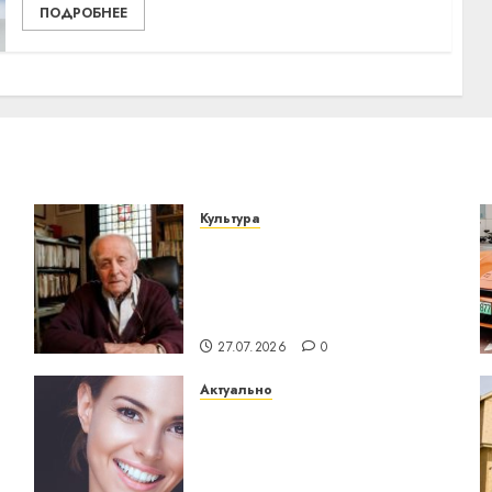
ПОДРОБНЕЕ
Культура
У Мінску 120 гадоў таму
о
нарадзіўся Ежы Гедройц
— паслядоўны абаронца
незалежнасці Беларусі
27.07.2026
0
Актуально
Здоровье зубов каждый
день: почему
профилактика важнее
сложного лечения