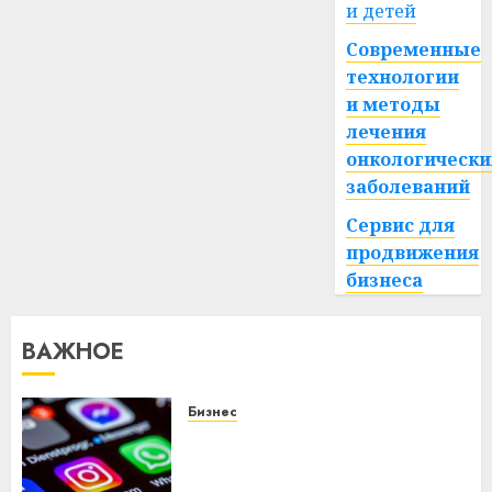
и детей
Современные
технологии
и методы
лечения
онкологически
заболеваний
Сервис для
продвижения
бизнеса
ВАЖНОЕ
Бизнес
Meta и BlackRock вложат $14
млрд в строительство
центра искусственного