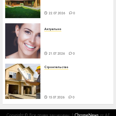
потеряла 13 деревень и
хуторов
22.07.2026
0
Актуально
Здоровье зубов каждый
день: почему профилактика
важнее сложного лечения
21.07.2026
0
Строительство
Идеи подарков к
профессиональному
празднику День строителя
для коллег
15.07.2026
0
Copyright © Все права защищены.
|
ChromeNews
от AF