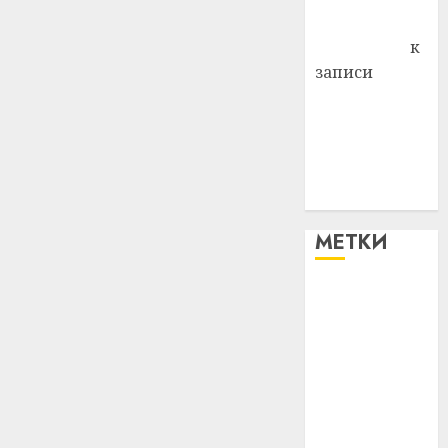
Антонина
Федоровна
к
записи
Поможем
вместе Насте
Питерской
победить
болезнь
МЕТКИ
#blizko
#tochka
#авто
#алкоголь