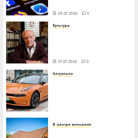
интеллекта
29.07.2026
0
Культура
У Мінску 120 гадоў таму
нарадзіўся Ежы Гедройц —
паслядоўны абаронца
незалежнасці Беларусі
27.07.2026
0
Актуально
Автомобиль как цифровое
устройство: почему
программное обеспечение
становится важнее
механики
23.07.2026
0
В центре внимания
Витебская область за месяц