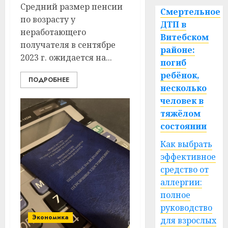
Средний размер пенсии
Смертельное
по возрасту у
ДТП в
неработающего
Витебском
получателя в сентябре
районе:
2023 г. ожидается на...
погиб
ребёнок,
ПОДРОБНЕЕ
несколько
человек в
тяжёлом
состоянии
Как выбрать
эффективное
средство от
аллергии:
полное
руководство
Экономика
для взрослых