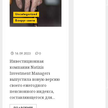
#подорожание
#польша
Uncategorized
Вокруг света
#путешествие
#работа
Названы лучшие
страны для выхода на
#россия
пенсию. Кто в лидерах?
#сигарета
16.09.2023
0
Инвестиционная
#собака
компания Natixis
Investment Managers
#сон
выпустила новую версию
#строительство
своего ежегодного
пенсионного индекса,
#сша
составляющегося для...
#телефон