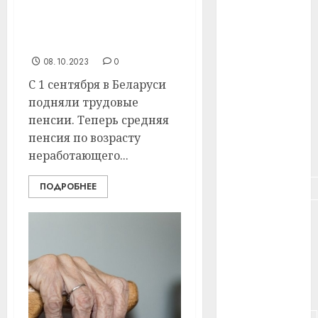
#здоровье
рублей. Какой должна
быть зарплата для
#ип
такой пенсии?
08.10.2023
0
#кража
С 1 сентября в Беларуси
#кредит
подняли трудовые
пенсии. Теперь средняя
#курс_валют
пенсия по возрасту
неработающего...
#налог
#недвижимость
ПОДРОБНЕЕ
#новости
компаний
#пенсия
#питание