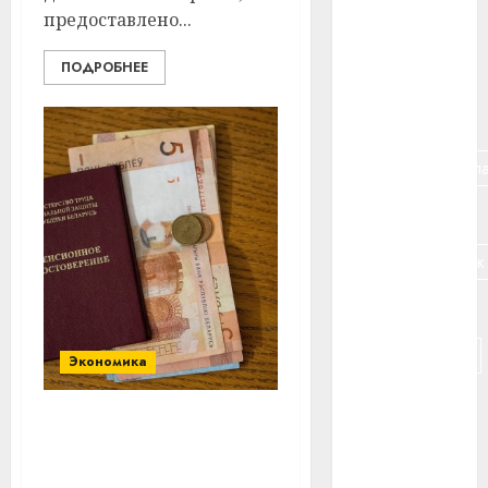
предоставлено...
#банк
ПОДРОБНЕЕ
#беларусь
#бизнес
#брестская_обла
#германия
#дальнобойщик
#деньга
#долгожитель
Экономика
#животное
В Беларуси есть
#зарплата
пенсионеры, которые
получают свыше 1250