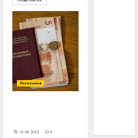
ПОДРОБНЕЕ
#технологии
#умер
#учёный
#цена
Брест
Китай
Экономика
гибель
интерьер
Примерно 737 рублей
составит средняя
медицина
пенсия по возрасту в
сентябре
спорт
16.08.2023
0