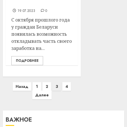
копить на старость
19.07.2023
0
С октября прошлого года
у граждан Беларуси
появилась возможность
откладывать часть своего
заработка на...
ПОДРОБНЕЕ
Пагинация
Назад
1
2
3
4
записей
Далее
ВАЖНОЕ