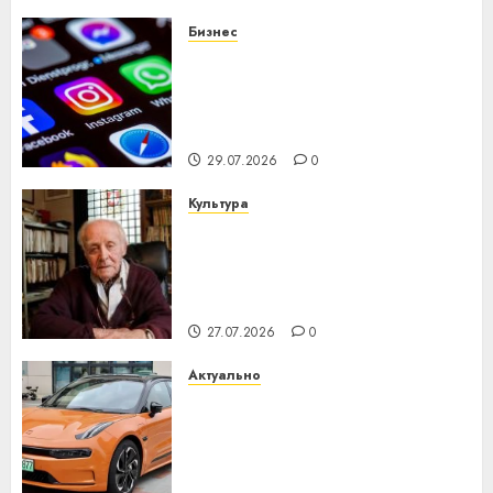
Бизнес
Meta и BlackRock вложат $14
млрд в строительство
центра искусственного
интеллекта
29.07.2026
0
Культура
У Мінску 120 гадоў таму
нарадзіўся Ежы Гедройц —
паслядоўны абаронца
незалежнасці Беларусі
27.07.2026
0
Актуально
Автомобиль как цифровое
устройство: почему
программное обеспечение
становится важнее