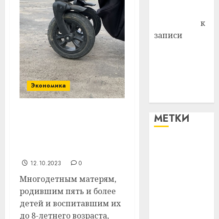
Антонина
Федоровна
к
записи
Поможем
вместе Насте
Питерской
победить
Экономика
болезнь
МЕТКИ
Многодетным мамам
снизили пенсионный
возраст. Рассказываем
#blizko
обо всех тонкостях
12.10.2023
0
#tochka
Многодетным матерям,
#авто
родившим пять и более
детей и воспитавшим их
#алкоголь
до 8-летнего возраста,