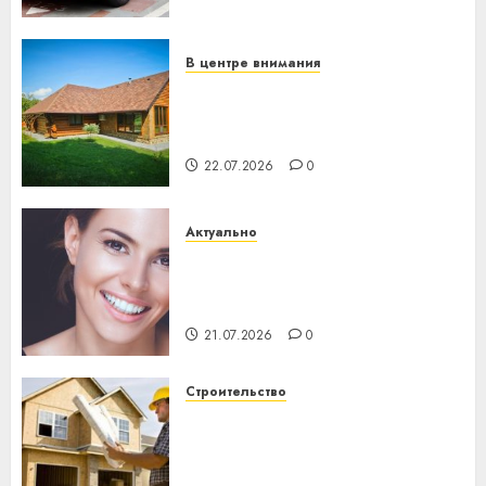
механики
23.07.2026
0
В центре внимания
Витебская область за месяц
потеряла 13 деревень и
хуторов
22.07.2026
0
Актуально
Здоровье зубов каждый
день: почему профилактика
важнее сложного лечения
21.07.2026
0
Строительство
Идеи подарков к
профессиональному
празднику День строителя