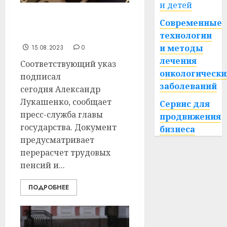
и детей
Современные
В сентябре в Беларуси
повысят пенсии
технологии
и методы
15.08.2023
0
лечения
Соответствующий указ
онкологически
подписал
заболеваний
сегодня Александр
Лукашенко, сообщает
Сервис для
пресс-служба главы
продвижения
государства. Документ
бизнеса
предусматривает
перерасчет трудовых
пенсий и...
ПОДРОБНЕЕ