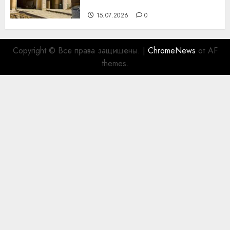
для коллег
15.07.2026
0
Copyright © Все права защищены.
|
ChromeNews
от AF
themes.