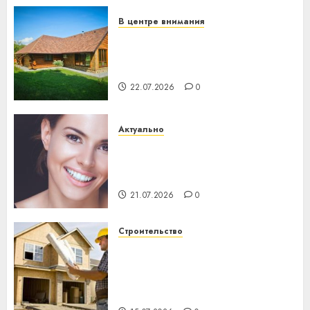
23.07.2026
0
В центре внимания
Витебская область за месяц
потеряла 13 деревень и
хуторов
22.07.2026
0
Актуально
Здоровье зубов каждый
день: почему профилактика
важнее сложного лечения
21.07.2026
0
Строительство
Идеи подарков к
профессиональному
празднику День строителя
для коллег