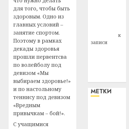
что нужно делать
района
для того, чтобы быть
Владимир
здоровым. Одно из
Комаров
главных условий –
Антонина
занятие спортом.
Федоровна
к
Поэтому в рамках
записи
декады здоровья
Поможем
прошли первентсва
вместе Насте
Питерской
по волейболу под
победить
девизом «Мы
болезнь
выбираем здоровье!»
и по настольному
МЕТКИ
теннису под девизом
«Вредным
#blizko
привычкам – бой!».
#tochka
С учащимися