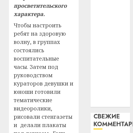
интел
гадоў
просветительского
паслядоўны
таму
2
характера.
абаронца
29.07.202
нарадз
незалежнасці
Ежы
0
Чтобы настроить
Беларусі
Гедро
Автом
ребят на здоровую
Автомобиль
—
как
волну, в группах
как
пасля
цифро
состоялись
абаро
цифровое
устрой
незал
почем
воспитательные
устройство:
3
Белару
прогр
почему
часы. Затем под
обеспе
программное
руководством
27.07.202
станов
Витебс
обеспечение
кураторов девушки и
важне
0
област
становится
механ
за
юноши готовили
важнее
месяц
тематические
23.07.202
механики
потер
4
видеоролики,
13
0
СВЕЖИЕ
рисовали стенгазеты
дерев
КОММЕНТА
и
Здоро
и делали плакаты
хуторо
зубов