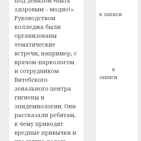
под девизом «Быть
кажды
Вывоз мусора
здоровым – модно!».
22.07.202
день:
к записи
Руководством
почем
0
5
Ежегодно 1
профи
колледжа были
декабря
важне
организованы
отмечается
сложн
тематические
Всемирный
лечен
встречи, например, с
день борьбы
21.07.202
со СПИДом
врачом-наркологом
0
Егор
к
и сотрудником
записи
Витебского
Сладкое дело
зонального центра
по душе —
гигиены и
пчеловодство
эпидемиологии. Они
— много лет
рассказали ребятам,
назад выбрал
к чему приводят
себе житель
вредные привычки и
д. Бибиревка
Витебского