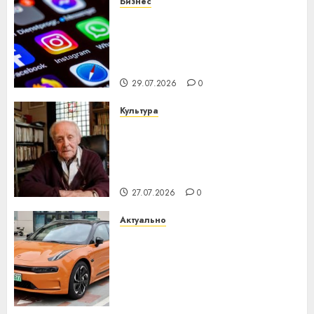
Бизнес
Meta и BlackRock вложат $14
млрд в строительство
центра искусственного
интеллекта
29.07.2026
0
Культура
У Мінску 120 гадоў таму
нарадзіўся Ежы Гедройц —
паслядоўны абаронца
незалежнасці Беларусі
27.07.2026
0
Актуально
Автомобиль как цифровое
устройство: почему
программное обеспечение
становится важнее
механики