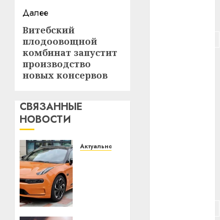
Далее
#питание
Витебский
Следующая
#подорожание
плодоовощной
запись:
комбинат запустит
#польша
производство
новых консервов
#путешествие
#работа
СВЯЗАННЫЕ
НОВОСТИ
#россия
#сигарета
Актуально
Автомобиль
#собака
как
цифровое
#сон
устройство:
почему
#строительство
программное