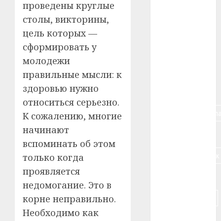
проведены круглые
#авто
столы, викторины,
#алкоголь
цель которых —
сформировать у
#банк
молодежи
#беларусь
правильные мысли: к
здоровью нужно
#бизнес
относиться серьезно.
#брестская_обла
К сожалению, многие
начинают
#германия
вспоминать об этом
#дальнобойщик
только когда
проявляется
#деньга
недомогание. Это в
#долгожитель
корне неправильно.
Необходимо как
#животное