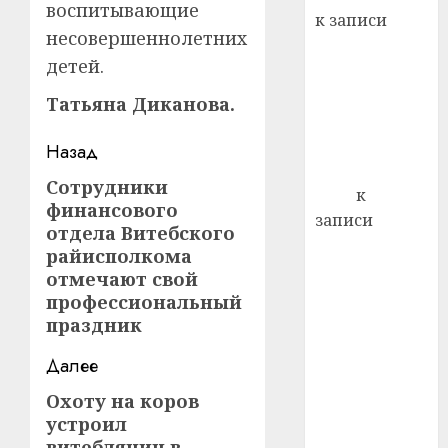
21.07.202
воспитывающие
к записи
0
несовершеннолетних
Ежегодно 1
детей.
декабря
отмечается
Татьяна Диканова.
Всемирный
день борьбы
Навигация
Назад
со СПИДом
записи
Сотрудники
Предыдущая
Егор
к
финансового
запись:
записи
отдела Витебского
Сладкое дело
райисполкома
по душе —
отмечают свой
пчеловодство
профессиональный
— много лет
праздник
назад выбрал
Далее
себе житель
д. Бибиревка
Охоту на коров
Следующая
Витебского
устроил
запись:
района
витеблянин в