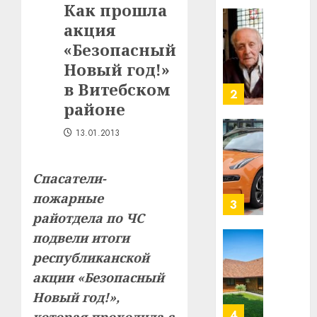
Как прошла
Ежы
0
акция
Гедро
Автом
—
как
«Безопасный
пасля
цифро
Новый год!»
абаро
устрой
в Витебском
незал
почем
3
районе
Белару
прогр
обеспе
27.07.202
13.01.2013
станов
Витебс
важне
0
област
механ
за
Спасатели-
месяц
23.07.202
пожарные
потер
4
райотдела по ЧС
13
0
дерев
подвели итоги
и
Здоро
республиканской
хуторо
зубов
акции «Безопасный
кажды
22.07.202
Новый год!»,
день:
почем
0
5