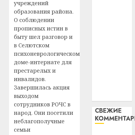
учреждений
незал
почем
3
абаронца
Белару
прогр
образования района.
незалежнасці
обеспе
О соблюдении
Беларусі
27.07.202
станов
Витебс
прописных истин в
Автомобиль
важне
0
област
быту шел разговор и
как
механ
за
цифровое
месяц
в Селютском
23.07.202
потер
устройство:
4
психоневрологическом
13
0
почему
доме-интернате для
дерев
программное
престарелых и
и
Здоро
обеспечение
хуторо
зубов
инвалидов.
становится
кажды
Завершилась акция
22.07.202
важнее
день:
выходом
механики
почем
0
5
сотрудников РОЧС в
профи
СВЕЖИЕ
важне
народ. Они посетили
КОММЕНТА
сложн
неблагополучные
лечен
семьи
Вывоз мусора