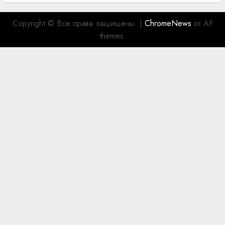
Copyright © Все права защищены.
|
ChromeNews
от AF
themes.