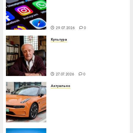
Meta и BlackRock вложат $14
млрд в строительство
центра искусственного
интеллекта
29.07.2026
0
Культура
У Мінску 120 гадоў таму
нарадзіўся Ежы Гедройц —
паслядоўны абаронца
незалежнасці Беларусі
27.07.2026
0
Актуально
Автомобиль как цифровое
устройство: почему
программное обеспечение
становится важнее
механики
23.07.2026
0