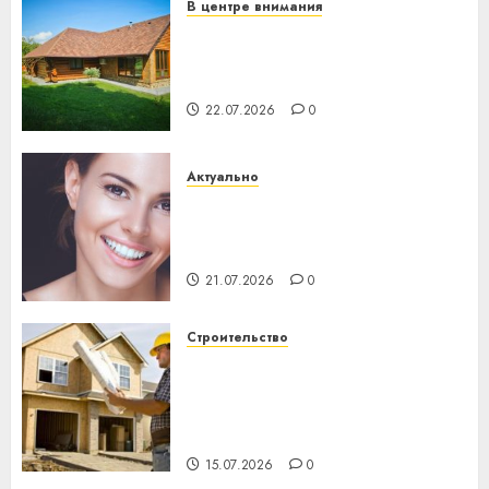
В центре внимания
Витебская область за месяц
потеряла 13 деревень и
хуторов
22.07.2026
0
Актуально
Здоровье зубов каждый
день: почему профилактика
важнее сложного лечения
21.07.2026
0
Строительство
Идеи подарков к
профессиональному
празднику День строителя
для коллег
15.07.2026
0