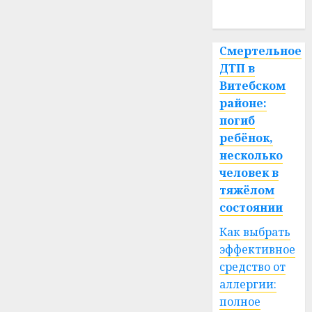
спорт
Смертельное
ДТП в
Витебском
районе:
погиб
ребёнок,
несколько
человек в
тяжёлом
состоянии
Как выбрать
эффективное
средство от
аллергии:
полное