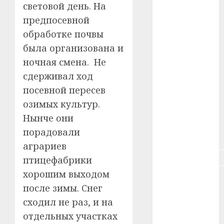
световой день. На
#зарплата
предпосевной
#здоровье
обработке почвы
была организована и
#ип
ночная смена. Не
#кража
сдерживал ход
посевной пересев
#кредит
озимых культур.
#курс_валют
Нынче они
порадовали
#налог
аграриев
#недвижимость
птицефабрики
хорошим выходом
#новости
компаний
после зимы. Снег
сходил не раз, и на
#пенсия
отдельных участках