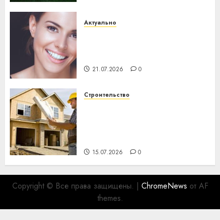
Актуально
Здоровье зубов каждый
день: почему профилактика
важнее сложного лечения
21.07.2026
0
Строительство
Идеи подарков к
профессиональному
празднику День строителя
для коллег
15.07.2026
0
Copyright © Все права защищены.
|
ChromeNews
от AF
themes.