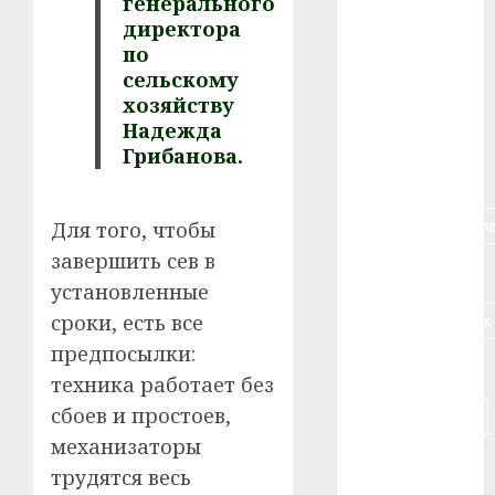
генерального
директора
#алкоголь
по
сельскому
#банк
хозяйству
Надежда
#беларусь
Грибанова.
#бизнес
#брестская_обла
Для того, чтобы
завершить сев в
#германия
установленные
#дальнобойщик
сроки, есть все
предпосылки:
#деньга
техника работает без
сбоев и простоев,
#долгожитель
механизаторы
#животное
трудятся весь