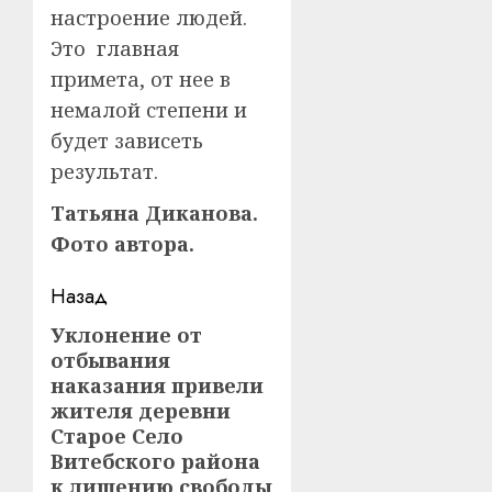
настроение людей.
Это главная
примета, от нее в
немалой степени и
будет зависеть
результат.
Татьяна Диканова.
Фото автора.
Навигация
Назад
записи
Уклонение от
Предыдущая
отбывания
запись:
наказания привели
жителя деревни
Старое Село
Витебского района
к лишению свободы