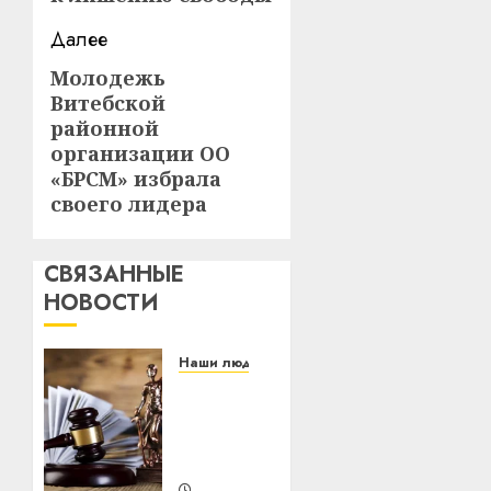
Далее
Молодежь
Следующая
Витебской
запись:
районной
организации ОО
«БРСМ» избрала
своего лидера
СВЯЗАННЫЕ
НОВОСТИ
Наши люди
Шокирующий
случай
в
Витебске