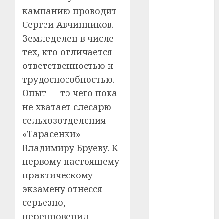
кампанию проводит
#телефон
Сергей Авчинников.
Земледелец в числе
#технологии
тех, кто отличается
#умер
ответственностью и
трудоспособностью.
#учёный
Опыт — то чего пока
#цена
не хватает слесарю
сельхозотделения
Брест
«Тарасенки»
Китай
Владимиру Бруеву. К
первому настоящему
гибель
практическому
интерьер
экзамену отнесся
серьезно,
медицина
перепроверил