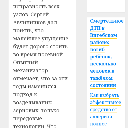
спорт
исправность всех
узлов. Сергей
Смертельное
Авчинников дал
ДТП в
понять, что
Витебском
малейшее упущение
районе:
будет дорого стоить
погиб
во время посевной.
ребёнок,
Опытный
несколько
механизатор
человек в
отмечает, что за эти
тяжёлом
состоянии
годы изменился
подход к
Как выбрать
возделыванию
эффективное
средство от
зерновых: только
аллергии:
передовые
полное
технологии. Что