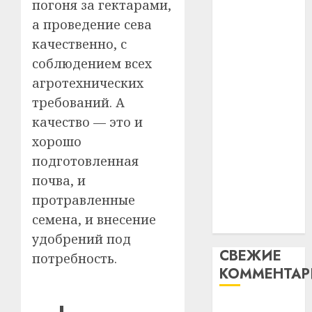
погоня за гектарами,
таму
2
абаронца
29.07.202
а проведение сева
нарадз
незалежнасці
Ежы
0
качественно, с
Беларусі
Гедро
Автом
соблюдением всех
Автомобиль
—
как
агротехнических
как
пасля
цифро
абаро
требований. А
цифровое
устрой
незал
почем
устройство:
3
качество — это и
Белару
прогр
почему
хорошо
обеспе
программное
27.07.202
подготовленная
станов
Витебс
обеспечение
важне
почва, и
0
област
становится
механ
за
протравленные
важнее
месяц
семена, и внесение
23.07.202
механики
потер
4
удобрений под
13
0
СВЕЖИЕ
дерев
потребность.
КОММЕНТА
и
Здоро
хуторо
зубов
кажды
Вывоз мусора