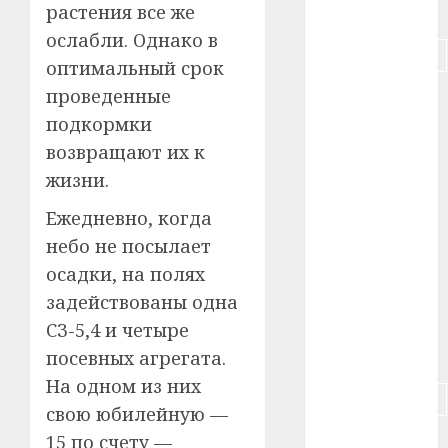
растения все же
#питание
ослабли. Однако в
#подорожание
оптимальный срок
проведенные
#польша
подкормки
#путешествие
возвращают их к
жизни.
#работа
Ежедневно, когда
#россия
небо не посылает
#сигарета
осадки, на полях
задействованы одна
#собака
СЗ-5,4 и четыре
#сон
посевных агрегата.
На одном из них
#строительство
свою юбилейную —
15 по счету —
#сша