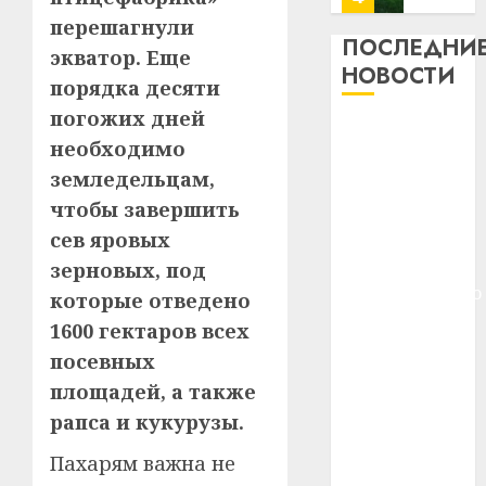
13
0
перешагнули
дерев
ПОСЛЕДНИ
экватор. Еще
и
Здоро
НОВОСТИ
порядка десяти
хуторо
зубов
кажды
погожих дней
22.07.202
Meta и
день:
необходимо
BlackRock
почем
0
5
земледельцам,
вложат $14
профи
чтобы завершить
важне
млрд в
сложн
Meta
сев яровых
строительство
лечен
и
центра
зерновых, под
BlackR
искусственного
21.07.202
которые отведено
вложа
интеллекта
1600 гектаров всех
$14
0
1
У Мінску 120
млрд
посевных
гадоў таму
в
площадей, а также
нарадзіўся
строит
У
рапса и кукурузы.
центр
Ежы Гедройц
Мінску
искусс
120
—
Пахарям важна не
интел
гадоў
паслядоўны