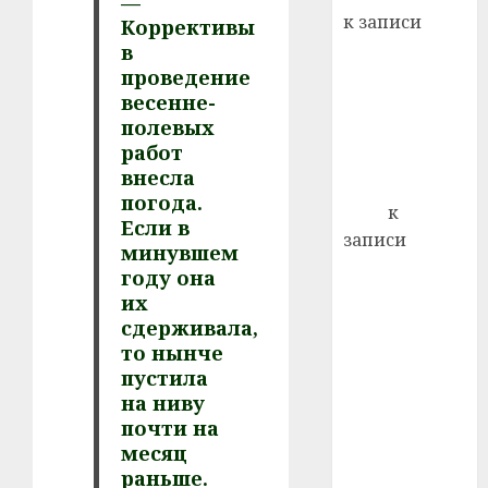
—
22.07.202
день:
к записи
Коррективы
почем
0
5
Ежегодно 1
в
профи
проведение
декабря
важне
весенне-
отмечается
сложн
полевых
Всемирный
лечен
работ
день борьбы
21.07.202
внесла
со СПИДом
погода.
0
Егор
к
Если в
записи
минувшем
Сладкое дело
году она
по душе —
их
пчеловодство
сдерживала,
— много лет
то нынче
назад выбрал
пустила
на ниву
себе житель
почти на
д. Бибиревка
месяц
Витебского
раньше.
района