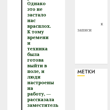
Однако
Владимир
это не
Комаров
застало
Антонина
нас
Федоровна
к
врасплох.
записи
К тому
Поможем
времени
вместе Насте
и
техника
Питерской
была
победить
готова
болезнь
выйти в
поле, и
МЕТКИ
люди
настроены
#blizko
на
работу, —
#tochka
рассказала
заместитель
#авто