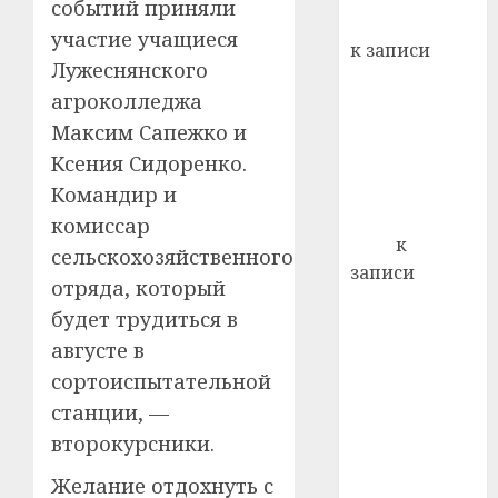
событий приняли
кажды
Вывоз мусора
22.07.202
участие учащиеся
день:
к записи
почем
0
Лужеснянского
5
Ежегодно 1
профи
агроколледжа
декабря
важне
Максим Сапежко и
отмечается
сложн
Всемирный
Ксения Сидоренко.
лечен
день борьбы
Командир и
21.07.202
со СПИДом
комиссар
0
Егор
к
сельскохозяйственного
записи
отряда, который
Сладкое дело
будет трудиться в
по душе —
августе в
пчеловодство
сортоиспытательной
— много лет
станции, —
назад выбрал
себе житель
второкурсники.
д. Бибиревка
Желание отдохнуть с
Витебского