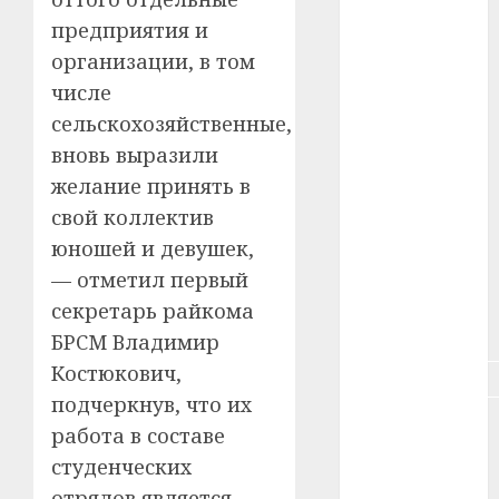
предприятия и
#зарплата
организации, в том
#здоровье
числе
сельскохозяйственные,
#ип
вновь выразили
желание принять в
#кража
свой коллектив
#кредит
юношей и девушек,
— отметил первый
#курс_валют
секретарь райкома
#налог
БРСМ Владимир
Костюкович,
#недвижимость
подчеркнув, что их
#новости
работа в составе
компаний
студенческих
#пенсия
отрядов является