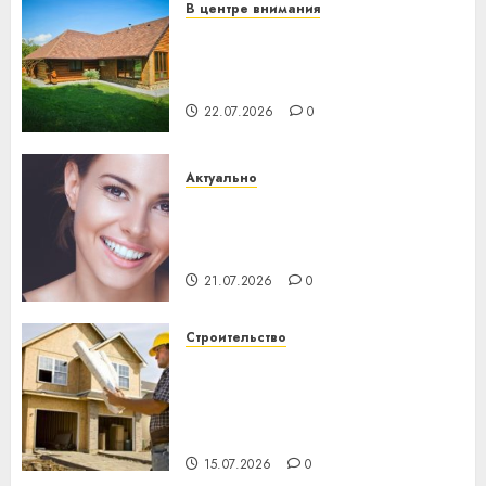
В центре внимания
Витебская область за месяц
потеряла 13 деревень и
хуторов
22.07.2026
0
Актуально
Здоровье зубов каждый
день: почему профилактика
важнее сложного лечения
21.07.2026
0
Строительство
Идеи подарков к
профессиональному
празднику День строителя
для коллег
15.07.2026
0