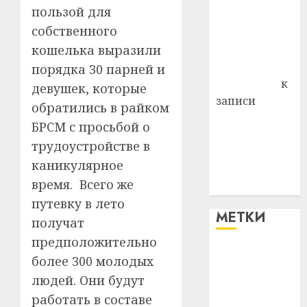
пользой для
района
собственного
Владимир
кошелька выразили
Комаров
Антонина
порядка 30 парней и
Федоровна
к
девушек, которые
записи
обратились в райком
Поможем
БРСМ с просьбой о
вместе Насте
трудоустройстве в
Питерской
каникулярное
победить
время. Всего же
болезнь
путевку в лето
МЕТКИ
получат
предположительно
#blizko
более 300 молодых
людей. Они будут
#tochka
работать в составе