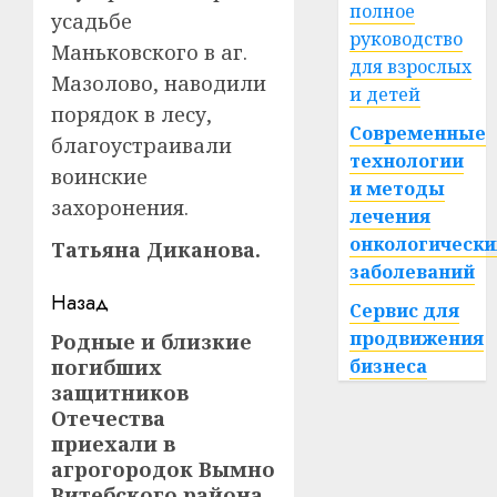
полное
усадьбе
руководство
Маньковского в аг.
для взрослых
Мазолово, наводили
и детей
порядок в лесу,
Современные
благоустраивали
технологии
воинские
и методы
захоронения.
лечения
онкологически
Татьяна Диканова.
заболеваний
Навигация
Назад
Сервис для
записи
продвижения
Родные и близкие
Предыдущая
погибших
бизнеса
запись:
защитников
Отечества
приехали в
агрогородок Вымно
Витебского района