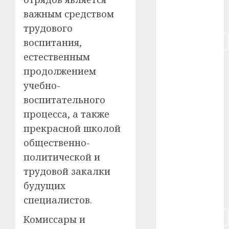
важным средством
#питание
трудового
#подорожание
воспитания,
естественным
#польша
продолжением
#путешествие
учебно-
воспитательного
#работа
процесса, а также
прекрасной школой
#россия
общественно-
#сигарета
политической и
трудовой закалки
#собака
будущих
#сон
специалистов.
#строительство
Комиссары и