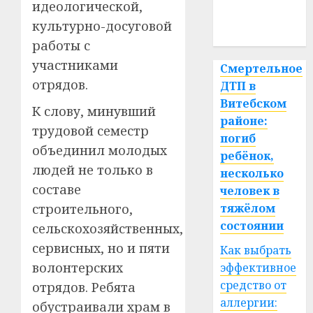
медицина
идеологической,
культурно-досуговой
спорт
работы с
участниками
Смертельное
отрядов.
ДТП в
Витебском
К слову, минувший
районе:
трудовой семестр
погиб
объединил молодых
ребёнок,
людей не только в
несколько
составе
человек в
строительного,
тяжёлом
состоянии
сельскохозяйственных,
сервисных, но и пяти
Как выбрать
волонтерских
эффективное
средство от
отрядов. Ребята
аллергии:
обустраивали храм в