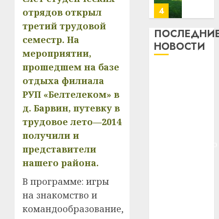
23.07.202
потер
4
отрядов открыл
13
0
третий трудовой
дерев
ПОСЛЕДНИ
семестр. На
и
Здоро
НОВОСТИ
хуторо
мероприятии,
зубов
кажды
прошедшем на базе
22.07.202
Meta и
день:
отдыха филиала
BlackRock
почем
0
5
РУП «Белтелеком» в
вложат $14
профи
важне
д. Барвин, путевку в
млрд в
сложн
Meta
строительство
трудовое лето—2014
лечен
и
центра
получили и
BlackR
искусственного
21.07.202
представители
вложа
интеллекта
$14
0
нашего района.
1
У Мінску 120
млрд
В программе: игры
гадоў таму
в
нарадзіўся
строит
на знакомство и
У
центр
Ежы Гедройц
Мінску
командообразование,
искусс
120
—