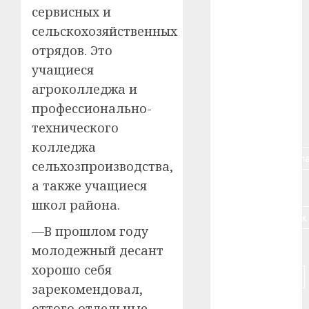
#авто
сервисных и
сельскохозяйственных
#алкоголь
отрядов. Это
#банк
учащиеся
агроколледжа и
#беларусь
профессионально-
технического
#бизнес
колледжа
#брестская_обла
сельхозпроизводства,
а также учащиеся
#германия
школ района.
#дальнобойщик
—В прошлом году
#деньга
молодежный десант
хорошо себя
#долгожитель
зарекомендовал,
#животное
оттого отдельные