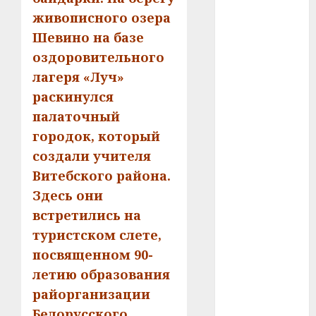
У Мінску 120
живописного озера
гадоў таму
Шевино на базе
нарадзіўся
оздоровительного
Ежы Гедройц
лагеря «Луч»
—
паслядоўны
раскинулся
абаронца
палаточный
незалежнасці
городок, который
Беларусі
создали учителя
Автомобиль
Витебского района.
как
Здесь они
цифровое
встретились на
устройство:
туристском слете,
почему
программное
посвященном 90-
обеспечение
летию образования
становится
райорганизации
важнее
Белорусского