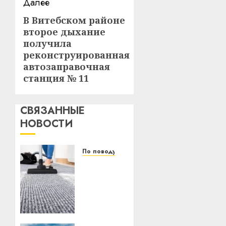
Далее
В Витебском районе
Следующая
второе дыхание
запись:
получила
реконструированная
автозаправочная
станция № 11
СВЯЗАННЫЕ
НОВОСТИ
По поводу
Уборка
в
бизнесе:
почему
предприниматели
из