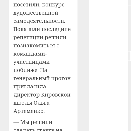
#недвижимость
посетили, конкурс
художественной
#новости
компаний
самодеятельности.
Пока шли последние
#пенсия
репетиции решили
#питание
познакомиться с
командами-
#подорожание
участницами
#польша
поближе. На
генеральный прогон
#путешествие
пригласила
#работа
директор Кировской
школы Ольга
#россия
Артеменко.
#сигарета
— Мы решили
сделать ставку на