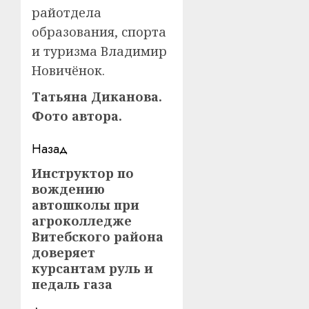
райотдела
образования, спорта
и туризма Владимир
Новичёнок.
Татьяна Диканова.
Фото автора.
Навигация
Назад
записи
Инструктор по
Предыдущая
вождению
запись:
автошколы при
агроколледже
Витебского района
доверяет
курсантам руль и
педаль газа