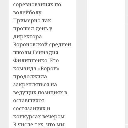
соревнованиях по
#деньга
волейболу.
#долгожитель
Примерно так
прошел день у
#животное
директора
#зарплата
Вороновской средней
школы Геннадия
#здоровье
Филиппенко. Его
#ип
команда «Ворон»
продолжила
#кража
закрепляться на
#кредит
ведущих позициях в
оставшихся
#курс_валют
состязаниях и
конкурсах вечером.
#налог
В числе тех, что мы