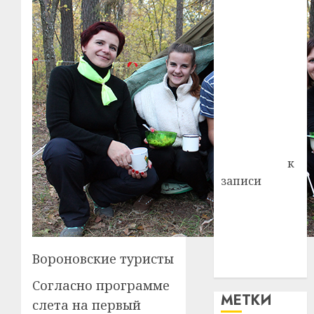
— много лет
назад выбрал
себе житель
д. Бибиревка
Витебского
района
Владимир
Комаров
Антонина
Федоровна
к
записи
Поможем
вместе Насте
Питерской
победить
Вороновские туристы
болезнь
Согласно программе
МЕТКИ
слета на первый