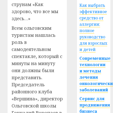
струнам «Как
Как выбрать
здорово, что все мы
эффективное
средство от
здесь…»
аллергии:
Всем ольговским
полное
туристам нашлась
руководство
роль в
для взрослых
самодеятельном
и детей
спектакле, который с
Современные
минуты на минуту
технологии
они должны были
и методы
представить.
лечения
онкологически
Председатель
заболеваний
районного клуба
«Вершина», директор
Сервис для
продвижения
Ольговской школы
бизнеса
Геннадий Воропаев в