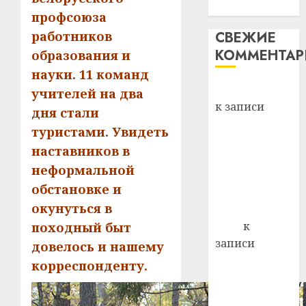
механики
профсоюза
работников
СВЕЖИЕ
КОММЕНТА
образования и
науки. 11 команд
Вывоз мусора
учителей на два
к записи
дня стали
Ежегодно 1
туристами. Увидеть
декабря
наставников в
отмечается
неформальной
Всемирный
обстановке и
день борьбы
окунуться в
со СПИДом
Егор
к
походный быт
записи
довелось и нашему
Сладкое дело
корреспонденту.
по душе —
пчеловодство