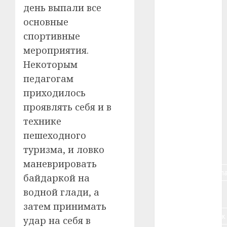
день выпали все
#blizko
основные
спортивные
#tochka
мероприятия.
#авто
Некоторым
педагогам
#алкоголь
приходилось
проявлять себя и в
#банк
технике
#беларусь
пешеходного
туризма, и ловко
#бизнес
маневрировать
#брестская_обла
байдаркой на
водной глади, а
#германия
затем принимать
#дальнобойщик
удар на себя в