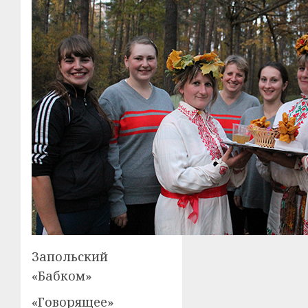
Запольский
«Бабком»
«Говорящее»