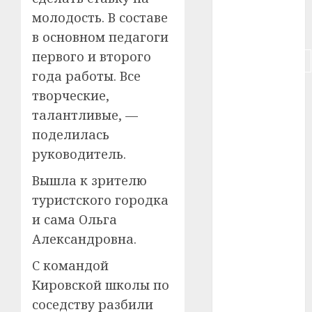
#собака
молодость. В составе
#сон
в основном педагоги
первого и второго
#строительство
года работы. Все
#сша
творческие,
талантливые, —
#телефон
поделилась
#технологии
руководитель.
Вышла к зрителю
#умер
туристского городка
#учёный
и сама Ольга
Александровна.
#цена
С командой
Брест
Кировской школы по
Китай
соседству разбили