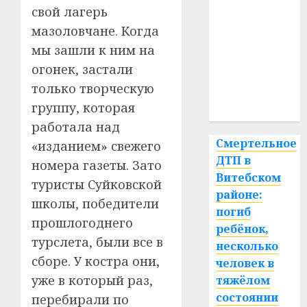
свой лагерь
гибель
мазоловчане. Когда
интерьер
мы зашли к ним на
огонек, застали
медицина
только творческую
спорт
группу, которая
работала над
Смертельное
«изданием» свежего
ДТП в
номера газеты. Зато
Витебском
туристы Суйковской
районе:
школы, победители
погиб
прошлогоднего
ребёнок,
турслета, были все в
несколько
сборе. У костра они,
человек в
уже в который раз,
тяжёлом
состоянии
перебирали по