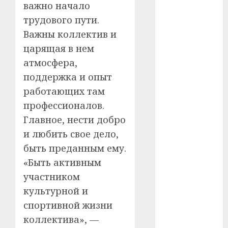
важно начало
#телефон
трудового пути.
Важны коллектив и
#технологии
царящая в нем
атмосфера,
#умер
поддержка и опыт
#учёный
работающих там
профессионалов.
#цена
Главное, нести добро
Брест
и любить свое дело,
быть преданным ему.
Китай
«Быть активным
гибель
участником
культурной и
интерьер
спортивной жизни
медицина
коллектива», —