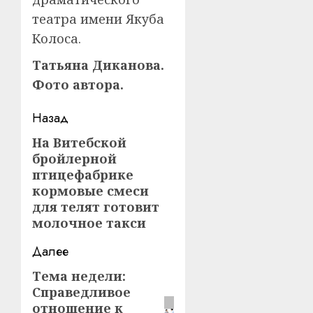
театра имени Якуба
Колоса.
Татьяна Диканова.
Фото автора.
Навигация
Назад
записи
На Витебской
Предыдущая
бройлерной
запись:
птицефабрике
кормовые смеси
для телят готовит
молочное такси
Далее
Тема недели:
Следующая
Справедливое
запись:
отношение к