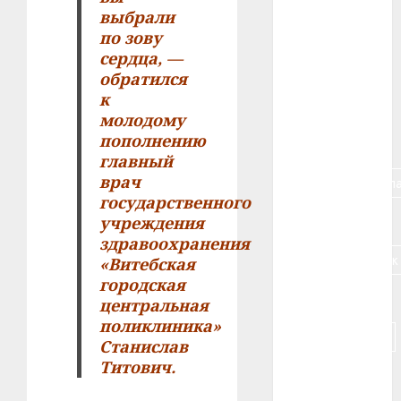
выбрали
#алкоголь
по зову
сердца, —
#банк
обратился
к
#беларусь
молодому
пополнению
#бизнес
главный
врач
#брестская_обла
государственного
#германия
учреждения
здравоохранения
#дальнобойщик
«Витебская
городская
#деньга
центральная
поликлиника»
#долгожитель
Станислав
Титович.
#животное