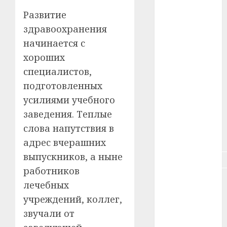
#зарплата
Развитие
здравоохранения
#здоровье
начинается с
#ип
хороших
специалистов,
#кража
подготовленных
#кредит
усилиями учебного
заведения. Теплые
#курс_валют
слова напутствия в
#налог
адрес вчерашних
выпускников, а ныне
#недвижимость
работников
#новости
лечебных
компаний
учреждений, коллег,
#пенсия
звучали от