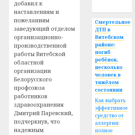
добавил к
спорт
наставлениям и
пожеланиям
Смертельное
заведующий отделом
ДТП в
организационно-
Витебском
районе:
производственной
погиб
работы Витебской
ребёнок,
областной
несколько
организации
человек в
Белорусского
тяжёлом
профсоюза
состоянии
работников
Как выбрать
здравоохранения
эффективное
Дмитрий Паревский,
средство от
подчеркнув, что
аллергии:
надежным
полное