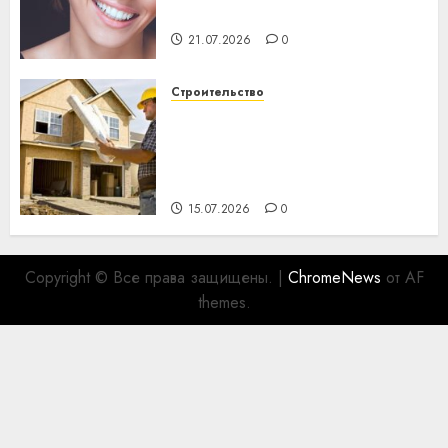
важнее сложного лечения
21.07.2026
0
Строительство
Идеи подарков к
профессиональному
празднику День строителя
для коллег
15.07.2026
0
Copyright © Все права защищены.
|
ChromeNews
от AF
themes.