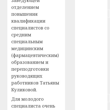
заведующей
#питание
отделением
#подорожание
повышения
квалификации
#польша
специалистов со
средним
#путешествие
специальным
#работа
медицинским
(фармацевтическим)
#россия
образованием и
#сигарета
переподготовки
руководящих
#собака
работников Татьяны
#сон
Куликовой.
#строительство
Для молодого
специалиста очень
#сша