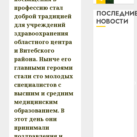
профи
профессию стал
важне
ПОСЛЕДНИ
доброй традицией
сложн
Meta
НОВОСТИ
для учреждений
лечен
и
BlackR
здравоохранения
21.07.202
Meta и
вложа
областного центра
BlackRock
$14
0
1
и Витебского
вложат $14
млрд
района. Нынче его
в
млрд в
строит
У
главными героями
строительство
центр
Мінску
центра
стали сто молодых
искусс
120
искусственного
специалистов с
интел
гадоў
интеллекта
высшим и средним
таму
2
29.07.202
У Мінску 120
нарадз
медицинским
гадоў таму
Ежы
0
образованием. В
нарадзіўся
Гедро
Автом
этот день они
—
Ежы Гедройц
как
пасля
принимали
цифро
—
абаро
устрой
поздравления и
паслядоўны