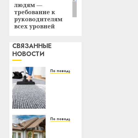
людям —
требование к
руководителям
всех уровней
СВЯЗАННЫЕ
НОВОСТИ
По поводу
Уборка
в
бизнесе:
почему
предприниматели
из
регионов
По поводу
переходят
Как
на
комбинировать