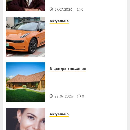
незалежнасці Беларусі
27.07.2026
0
Актуально
Автомобиль как цифровое
устройство: почему
программное обеспечение
становится важнее
механики
23.07.2026
0
В центре внимания
Витебская область за месяц
потеряла 13 деревень и
хуторов
22.07.2026
0
Актуально
Здоровье зубов каждый
день: почему профилактика