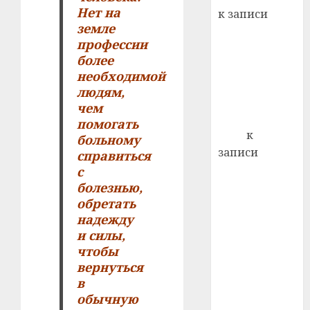
21.07.202
Нет на
к записи
0
земле
Ежегодно 1
профессии
декабря
более
отмечается
необходимой
Всемирный
людям,
день борьбы
чем
со СПИДом
помогать
Егор
к
больному
записи
справиться
Сладкое дело
с
болезнью,
по душе —
обретать
пчеловодство
надежду
— много лет
и силы,
назад выбрал
чтобы
себе житель
вернуться
д. Бибиревка
в
Витебского
обычную
района