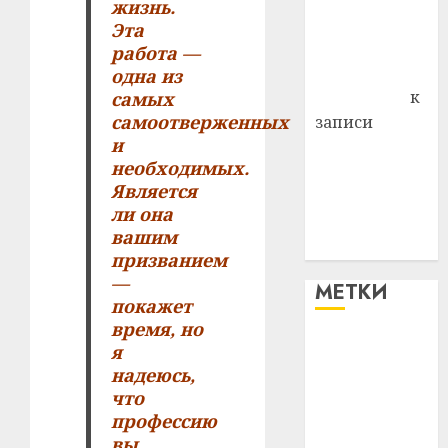
жизнь.
Владимир
Эта
Комаров
работа —
Антонина
одна из
Федоровна
к
самых
самоотверженных
записи
и
Поможем
необходимых.
вместе Насте
Является
Питерской
ли она
победить
вашим
болезнь
призванием
—
МЕТКИ
покажет
время, но
#blizko
я
надеюсь,
#tochka
что
профессию
#авто
вы