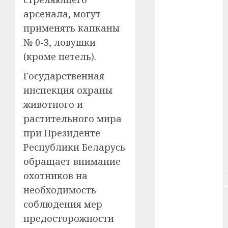
#животное
арсенала, могут
#зарплата
применять капканы
№ 0-3, ловушки
#здоровье
(кроме петель).
#ип
Государственная
инспекция охраны
#кража
животного и
#кредит
растительного мира
при Президенте
#курс_валют
Республики Беларусь
#налог
обращает внимание
охотников на
#недвижимость
необходимость
#новости
соблюдения мер
компаний
предосторожности