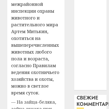
искусс
120
—
межрайонной
интел
гадоў
паслядоўны
инспекции охраны
таму
2
абаронца
29.07.202
нарадз
животного и
незалежнасці
Ежы
0
растительного мира
Беларусі
Гедро
Автом
Артем Митькин,
Автомобиль
—
как
охотиться на
как
пасля
цифро
абаро
цифровое
устрой
вышеперечисленных
незал
почем
устройство:
3
животных любого
Белару
прогр
почему
пола и возраста,
обеспе
программное
27.07.202
согласно Правилам
станов
Витебс
обеспечение
важне
0
област
ведения охотничьего
становится
механ
за
хозяйства и охоты,
важнее
месяц
можно в светлое
23.07.202
механики
потер
4
время суток.
13
0
СВЕЖИЕ
дерев
— На зайца-беляка,
КОММЕНТА
и
Здоро
зайца-русака при