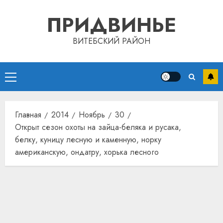
Перейти
ПРИДВИНЬЕ
к
содержимому
ВИТЕБСКИЙ РАЙОН
Основное
меню
Главная
2014
Ноябрь
30
Открыт сезон охоты на зайца-беляка и русака,
белку, куницу лесную и каменную, норку
американскую, ондатру, хорька лесного
Автом
как
цифро
устрой
почем
3