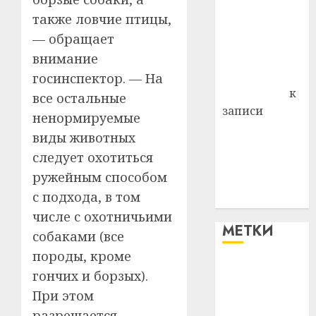
Витебского
также ловчие птицы,
района
— обращает
Владимир
внимание
Комаров
Антонина
госинспектор. — На
Федоровна
к
все остальные
записи
ненормируемые
Поможем
виды животных
вместе Насте
следует охотиться
Питерской
ружейным способом
победить
с подхода, в том
болезнь
числе с охотничьими
МЕТКИ
собаками (все
породы, кроме
#blizko
гончих и борзых).
При этом
#tochka
разрешается