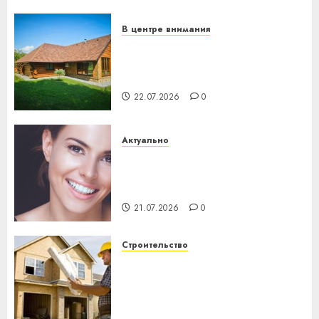
23.07.2026
0
В центре внимания
Витебская область за месяц
потеряла 13 деревень и
хуторов
22.07.2026
0
Актуально
Здоровье зубов каждый
день: почему профилактика
важнее сложного лечения
21.07.2026
0
Строительство
Идеи подарков к
профессиональному
празднику День строителя
для коллег