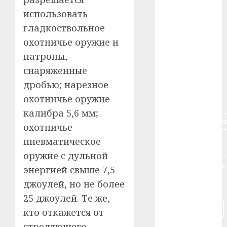
#авто
использовать
гладкоствольное
#алкоголь
охотничье оружие и
#банк
патроны,
снаряженные
#беларусь
дробью; нарезное
охотничье оружие
#бизнес
калибра 5,6 мм;
#брестская_обла
охотничье
пневматическое
#германия
оружие с дульной
#дальнобойщик
энергией свыше 7,5
джоулей, но не более
#деньга
25 джоулей. Те же,
#долгожитель
кто откажется от
стреляющего