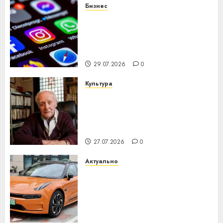
Бизнес
Meta и BlackRock вложат $14
млрд в строительство
центра искусственного
интеллекта
29.07.2026
0
Культура
У Мінску 120 гадоў таму
нарадзіўся Ежы Гедройц —
паслядоўны абаронца
незалежнасці Беларусі
27.07.2026
0
Актуально
Автомобиль как цифровое
устройство: почему
программное обеспечение
становится важнее
механики