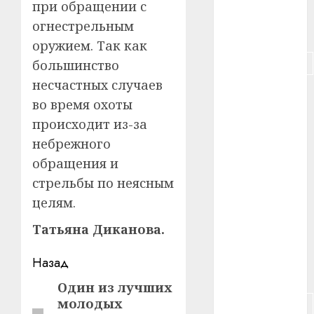
#пенсия
при обращении с
огнестрельным
#питание
оружием. Так как
#подорожание
большинство
несчастных случаев
#польша
во время охоты
#путешествие
происходит из-за
небрежного
#работа
обращения и
стрельбы по неясным
#россия
целям.
#сигарета
Татьяна Диканова.
#собака
Навигация
Назад
#сон
записи
Один из лучших
Предыдущая
молодых
#строительство
запись: