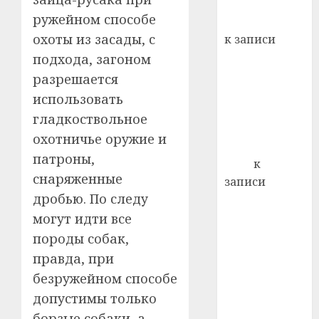
хуторо
зубов
кажды
ружейном способе
Вывоз мусора
22.07.202
день:
охоты из засады, с
к записи
почем
0
5
Ежегодно 1
подхода, загоном
профи
декабря
разрешается
важне
отмечается
сложн
использовать
Всемирный
лечен
гладкоствольное
день борьбы
охотничье оружие и
21.07.202
со СПИДом
патроны,
0
Егор
к
снаряженные
записи
дробью. По следу
Сладкое дело
по душе —
могут идти все
пчеловодство
породы собак,
— много лет
правда, при
назад выбрал
безружейном способе
себе житель
допустимы только
д. Бибиревка
борзые собаки, а