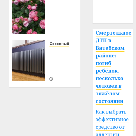
медицина
Искусство
выбора
спорт
роз:
французские
розы
Смертельное
как
ДТП в
символ
Сезонный вопрос
Витебском
изысканности
Проектирование
районе:
отопления
погиб
на
26.11.2024
0
ребёнок,
предприятиях
несколько
16.08.2024
человек в
0
тяжёлом
состоянии
Как выбрать
эффективное
средство от
аллергии: