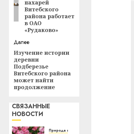
пахарей
#сша
Витебского
района работает
#телефон
в ОАО
«Рудаково»
#технологии
Далее
#умер
Изучение истории
Следующая
деревни
#учёный
запись:
Подберезье
#цена
Витебского района
может найти
Брест
продолжение
Китай
СВЯЗАННЫЕ
гибель
НОВОСТИ
интерьер
Природа и мы