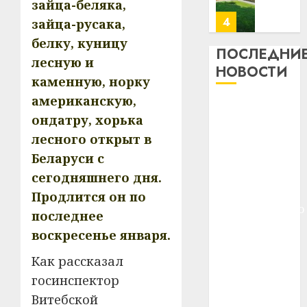
зайца-беляка,
месяц
23.07.202
потер
4
зайца-русака,
13
0
белку, куницу
дерев
ПОСЛЕДНИ
лесную и
и
Здоро
НОВОСТИ
хуторо
каменную, норку
зубов
кажды
американскую,
22.07.202
Meta и
день:
ондатру, хорька
BlackRock
почем
0
5
лесного открыт в
вложат $14
профи
важне
Беларуси с
млрд в
сложн
Meta
строительство
сегодняшнего дня.
лечен
и
центра
Продлится он по
BlackR
искусственного
21.07.202
последнее
вложа
интеллекта
$14
0
воскресенье января.
1
У Мінску 120
млрд
Как рассказал
гадоў таму
в
нарадзіўся
строит
госинспектор
У
центр
Ежы Гедройц
Мінску
Витебской