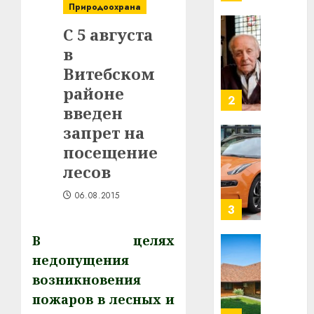
млрд
Природоохрана
в
С 5 августа
строит
У
центр
в
Мінску
искусс
120
Витебском
интел
гадоў
районе
таму
2
29.07.202
введен
нарадз
Ежы
0
запрет на
Гедро
Автом
посещение
—
как
лесов
пасля
цифро
абаро
устрой
06.08.2015
незал
почем
3
Белару
прогр
обеспе
В целях
27.07.202
станов
Витебс
недопущения
важне
0
област
возникновения
механ
за
пожаров в лесных и
месяц
23.07.202