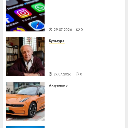
Meta и BlackRock вложат $14
млрд в строительство
центра искусственного
интеллекта
29.07.2026
0
Культура
У Мінску 120 гадоў таму
нарадзіўся Ежы Гедройц —
паслядоўны абаронца
незалежнасці Беларусі
27.07.2026
0
Актуально
Автомобиль как цифровое
устройство: почему
программное обеспечение
становится важнее
механики
23.07.2026
0