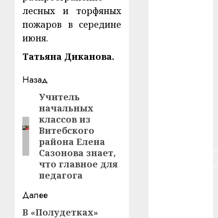
лесных и торфяных
#зарплата
пожаров в середине
#здоровье
июня.
#ип
Татьяна Диканова.
#кража
Навигация
Назад
записи
#кредит
Учитель
Предыдущая
начальных
запись:
#курс_валют
классов из
Витебского
#налог
района Елена
Сазонова знает,
#недвижимость
что главное для
педагога
#новости
компаний
Далее
#пенсия
В «Полудетках»
Следующая