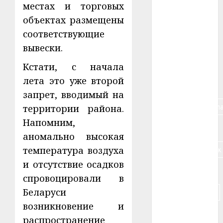
местах и торговых
объектах размещены
#алкоголь
соответствующие
#банк
вывески.
#беларусь
Кстати, с начала
лета это уже второй
#бизнес
запрет, вводимый на
#брестская_обла
территории района.
Напомним,
#германия
аномально высокая
#дальнобойщик
температура воздуха
и отсутствие осадков
#деньга
спровоцировали в
Беларуси
#долгожитель
возникновение и
#животное
распространение