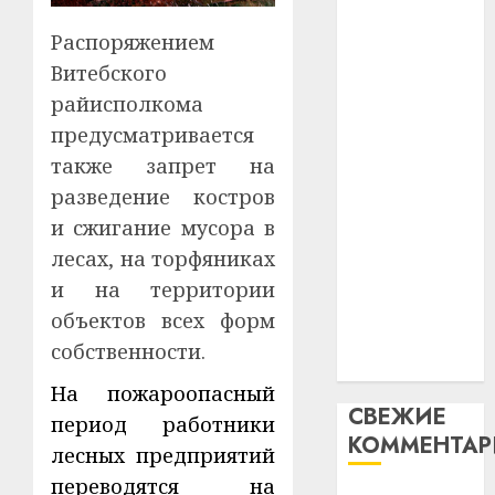
гадоў
паслядоўны
таму
2
абаронца
29.07.202
Распоряжением
нарадз
незалежнасці
Витебского
Ежы
0
Беларусі
Гедро
Автом
райисполкома
Автомобиль
—
как
предусматривается
как
пасля
цифро
также запрет на
абаро
цифровое
устрой
незал
разведение костров
почем
устройство:
3
Белару
прогр
и сжигание мусора в
почему
обеспе
программное
лесах, на торфяниках
27.07.202
станов
Витебс
обеспечение
и на территории
важне
0
област
становится
механ
объектов всех форм
за
важнее
месяц
собственности.
23.07.202
механики
потер
4
На пожароопасный
13
0
СВЕЖИЕ
дерев
период работники
КОММЕНТА
и
Здоро
лесных предприятий
хуторо
зубов
переводятся на
кажды