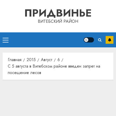
Перейти
ПРИДВИНЬЕ
к
содержимому
ВИТЕБСКИЙ РАЙОН
Основное
меню
Главная
2015
Август
6
С 5 августа в Витебском районе введен запрет на
посещение лесов
Автом
как
цифро
устрой
почем
3
прогр