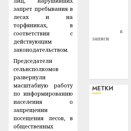
лиц, нарушивших
района
запрет пребывания в
Владимир
Комаров
лесах и на
Антонина
торфяниках, в
Федоровна
к
соответствии с
записи
действующим
Поможем
законодательством.
вместе Насте
Питерской
Председатели
победить
сельисполкомов
болезнь
развернули
масштабную работу
МЕТКИ
по информированию
населения о
#blizko
запрещении
посещения лесов, в
#tochka
общественных
#авто