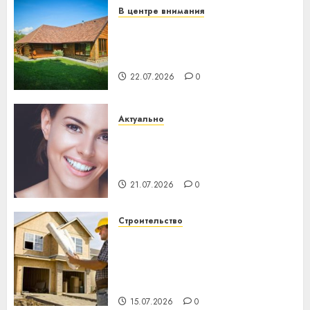
В центре внимания
Витебская область за месяц
потеряла 13 деревень и
хуторов
22.07.2026
0
Актуально
Здоровье зубов каждый
день: почему профилактика
важнее сложного лечения
21.07.2026
0
Строительство
Идеи подарков к
профессиональному
празднику День строителя
для коллег
15.07.2026
0