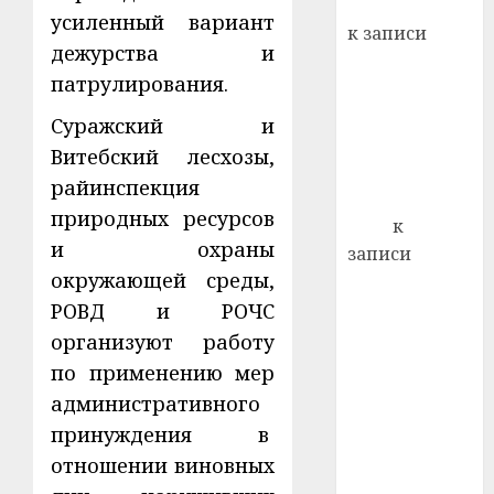
Вывоз мусора
22.07.202
усиленный вариант
день:
к записи
почем
0
5
дежурства и
Ежегодно 1
профи
патрулирования.
декабря
важне
отмечается
сложн
Суражский и
Всемирный
лечен
Витебский лесхозы,
день борьбы
21.07.202
райинспекция
со СПИДом
природных ресурсов
0
Егор
к
и охраны
записи
окружающей среды,
Сладкое дело
по душе —
РОВД и РОЧС
пчеловодство
организуют работу
— много лет
по применению мер
назад выбрал
административного
себе житель
принуждения в
д. Бибиревка
отношении виновных
Витебского