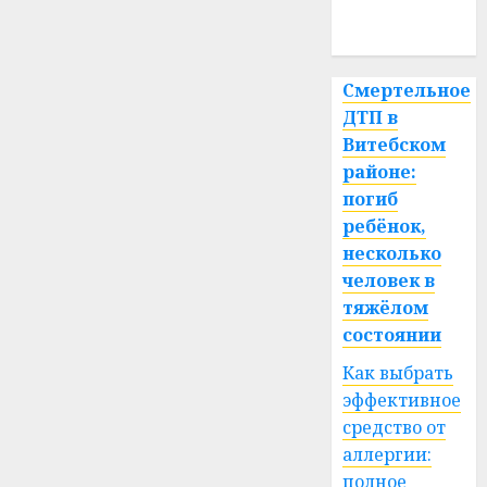
спорт
Смертельное
ДТП в
Витебском
районе:
погиб
ребёнок,
несколько
человек в
тяжёлом
состоянии
Как выбрать
эффективное
средство от
аллергии:
полное