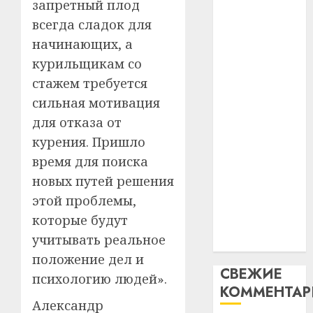
запретный плод
интел
гадоў
паслядоўны
всегда сладок для
таму
2
абаронца
29.07.202
нарадз
начинающих, а
незалежнасці
Ежы
0
курильщикам со
Беларусі
Гедро
Автом
стажем требуется
Автомобиль
—
как
сильная мотивация
как
пасля
цифро
абаро
цифровое
устрой
для отказа от
незал
почем
устройство:
3
курения. Пришло
Белару
прогр
почему
время для поиска
обеспе
программное
27.07.202
новых путей решения
станов
Витебс
обеспечение
важне
0
област
этой проблемы,
становится
механ
за
которые будут
важнее
месяц
учитывать реальное
23.07.202
механики
потер
4
положение дел и
13
0
СВЕЖИЕ
дерев
психологию людей».
КОММЕНТА
и
Здоро
Александр
хуторо
зубов