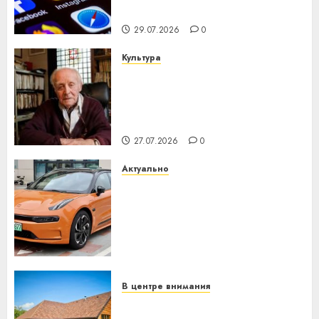
интеллекта
29.07.2026
0
Культура
У Мінску 120 гадоў таму
нарадзіўся Ежы Гедройц —
паслядоўны абаронца
незалежнасці Беларусі
27.07.2026
0
Актуально
Автомобиль как цифровое
устройство: почему
программное обеспечение
становится важнее
механики
23.07.2026
0
В центре внимания
Витебская область за месяц