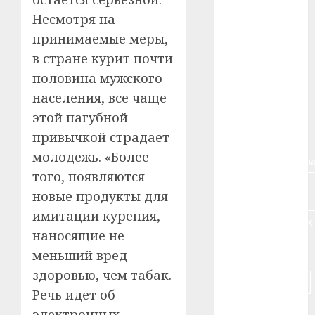
#авто
Несмотря на
принимаемые меры,
#алкоголь
в стране курит почти
#банк
половина мужского
населения, все чаще
#беларусь
этой пагубной
#бизнес
привычкой страдает
молодежь. «Более
#брестская_обла
того, появляются
#германия
новые продукты для
имитации курения,
#дальнобойщик
наносящие не
#деньга
меньший вред
здоровью, чем табак.
#долгожитель
Речь идет об
#животное
электронных