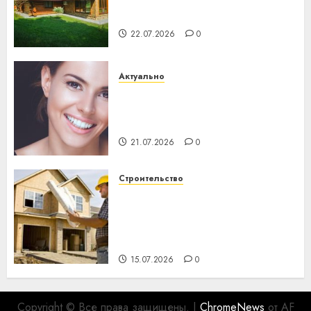
потеряла 13 деревень и
хуторов
22.07.2026
0
Актуально
Здоровье зубов каждый
день: почему профилактика
важнее сложного лечения
21.07.2026
0
Строительство
Идеи подарков к
профессиональному
празднику День строителя
для коллег
15.07.2026
0
Copyright © Все права защищены.
|
ChromeNews
от AF