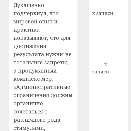
кажды
Лукашенко
Вывоз мусора
22.07.202
день:
подчеркнул, что
к записи
почем
0
5
Ежегодно 1
мировой опыт и
профи
декабря
практика
важне
отмечается
сложн
показывают, что для
Всемирный
лечен
достижения
день борьбы
результата нужны не
21.07.202
со СПИДом
тотальные запреты,
0
Егор
к
а продуманный
записи
комплекс мер.
Сладкое дело
по душе —
«Административные
пчеловодство
ограничения должны
— много лет
органично
назад выбрал
сочетаться с
себе житель
различного рода
д. Бибиревка
стимулами,
Витебского