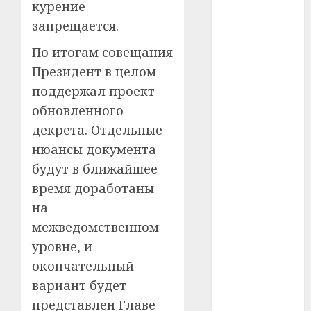
курение
#сша
запрещается.
#телефон
По итогам совещания
Президент в целом
#технологии
поддержал проект
#умер
обновленного
декрета. Отдельные
#учёный
нюансы документа
#цена
будут в ближайшее
время доработаны
Брест
на
Китай
межведомственном
уровне, и
гибель
окончательный
интерьер
вариант будет
представлен Главе