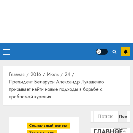
прогр
обеспе
станов
Витебс
важне
област
механ
за
месяц
23.07.202
потер
4
13
0
Основное
дерев
и
меню
Здоро
хуторо
зубов
кажды
Главная
2016
Июль
24
22.07.202
день:
Президент Беларуси Александр Лукашенко
почем
0
5
призывает найти новые подходы в борьбе с
профи
проблемой курения
важне
сложн
Meta
лечен
и
Найти:
BlackR
21.07.202
вложа
Социальный аспект
ГЛАВНОЕ
$14
0