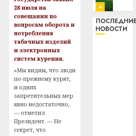
23.07.202
потер
4
28 июля на
13
0
совещании по
дерев
ПОСЛЕДНИ
вопросам оборота и
и
Здоро
НОВОСТИ
хуторо
потребления
зубов
кажды
табачных изделий
22.07.202
Meta и
день:
и электронных
BlackRock
почем
0
5
систем курения.
вложат $14
профи
важне
млрд в
«Мы видим, что люди
сложн
Meta
строительство
по-прежнему курят,
лечен
и
центра
и одних
BlackR
искусственного
21.07.202
вложа
запретительных мер
интеллекта
$14
0
1
явно недостаточно,
У Мінску 120
млрд
— отметил
гадоў таму
в
нарадзіўся
строит
Президент. — Не
У
центр
Ежы Гедройц
Мінску
секрет, что
искусс
120
—