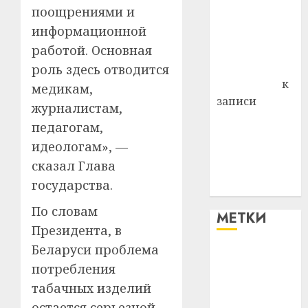
поощрениями и
района
информационной
Владимир
работой. Основная
Комаров
Антонина
роль здесь отводится
Федоровна
к
медикам,
записи
журналистам,
Поможем
педагогам,
вместе Насте
идеологам», —
Питерской
сказал Глава
победить
государства.
болезнь
По словам
МЕТКИ
Президента, в
Беларуси проблема
#blizko
потребления
табачных изделий
#tochka
остается серьезной.