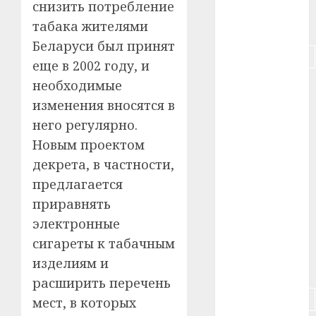
снизить потребление
табака жителями
#питание
Беларуси был принят
#подорожание
еще в 2002 году, и
необходимые
#польша
изменения вносятся в
#путешествие
него регулярно.
Новым проектом
#работа
декрета, в частности,
#россия
предлагается
приравнять
#сигарета
электронные
#собака
сигареты к табачным
изделиям и
#сон
расширить перечень
#строительство
мест, в которых