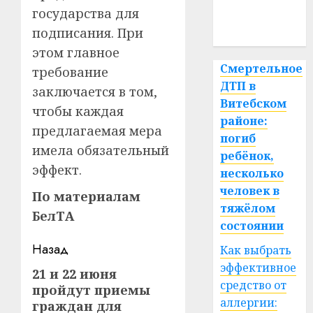
медицина
государства для
спорт
подписания. При
этом главное
Смертельное
требование
ДТП в
заключается в том,
Витебском
чтобы каждая
районе:
предлагаемая мера
погиб
имела обязательный
ребёнок,
эффект.
несколько
человек в
По материалам
тяжёлом
БелТА
состоянии
Навигация
Назад
Как выбрать
эффективное
записи
21 и 22 июня
Предыдущая
средство от
пройдут приемы
запись:
аллергии:
граждан для