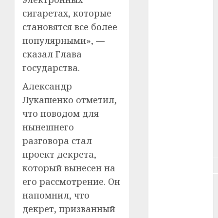
сигаретах, которые
#зарплата
становятся все более
#здоровье
популярными», —
сказал Глава
#ип
государства.
#кража
Александр
Лукашенко отметил,
#кредит
что поводом для
#курс_валют
нынешнего
разговора стал
#налог
проект декрета,
#недвижимость
который вынесен на
его рассмотрение. Он
#новости
компаний
напомнил, что
декрет, призванный
#пенсия