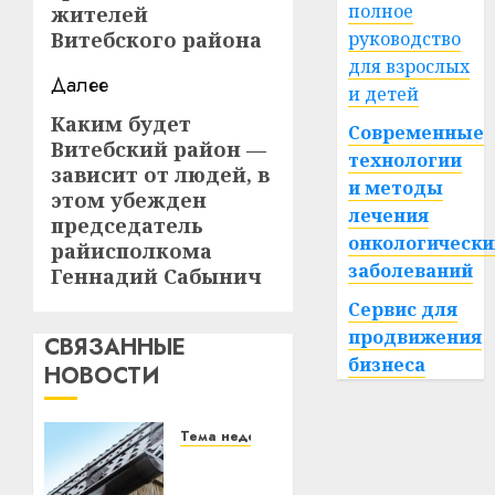
полное
жителей
Витебского района
руководство
для взрослых
Далее
и детей
Каким будет
Следующая
Современные
Витебский район —
запись:
технологии
зависит от людей, в
и методы
этом убежден
лечения
председатель
онкологически
райисполкома
заболеваний
Геннадий Сабынич
Сервис для
продвижения
СВЯЗАННЫЕ
бизнеса
НОВОСТИ
Тема недели
Крыша
дома: