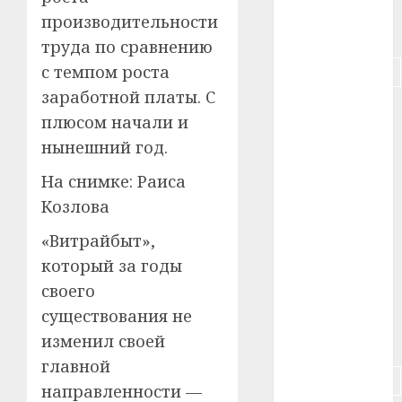
производительности
#питание
труда по сравнению
с темпом роста
#подорожание
заработной платы. С
#польша
плюсом начали и
нынешний год.
#путешествие
На снимке: Раиса
#работа
Козлова
#россия
«Витрайбыт»,
#сигарета
который за годы
своего
#собака
существования не
изменил своей
#сон
главной
#строительство
направленности —