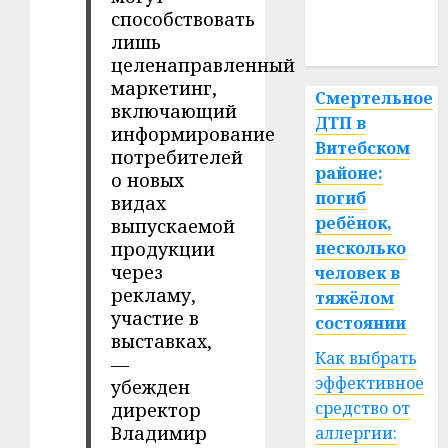
медицина
способствовать
лишь
спорт
целенаправленный
маркетинг,
Смертельное
включающий
ДТП в
информирование
Витебском
потребителей
районе:
о новых
погиб
видах
ребёнок,
выпускаемой
продукции
несколько
через
человек в
рекламу,
тяжёлом
участие в
состоянии
выставках,
Как выбрать
—
эффективное
убежден
средство от
директор
Владимир
аллергии: