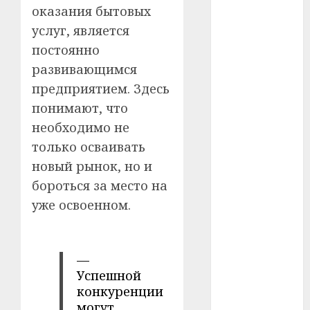
оказания бытовых
#сша
услуг, является
#телефон
постоянно
развивающимся
#технологии
предприятием. Здесь
#умер
понимают, что
необходимо не
#учёный
только осваивать
#цена
новый рынок, но и
бороться за место на
Брест
уже освоенном.
Китай
гибель
—
Успешной
интерьер
конкуренции
могут