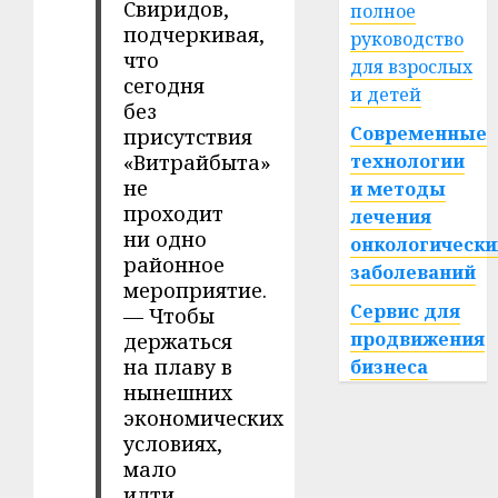
Свиридов,
полное
подчеркивая,
руководство
что
для взрослых
сегодня
и детей
без
Современные
присутствия
«Витрайбыта»
технологии
не
и методы
проходит
лечения
ни одно
онкологически
районное
заболеваний
мероприятие.
Сервис для
— Чтобы
продвижения
держаться
на плаву в
бизнеса
нынешних
экономических
условиях,
мало
идти