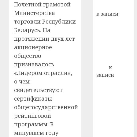
Почетной грамотой
Вывоз мусора
21.07.202
Министерства
к записи
0
торговли Республики
Ежегодно 1
декабря
Беларусь. На
отмечается
протяжении двух лет
Всемирный
акционерное
день борьбы
общество
со СПИДом
признавалось
Егор
к
«Лидером отрасли»,
записи
о чем
Сладкое дело
свидетельствуют
по душе —
пчеловодство
сертификаты
— много лет
общегосударственной
назад выбрал
рейтинговой
себе житель
программы. В
д. Бибиревка
минувшем году
Витебского