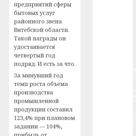
предприятий сферы
#авто
бытовых услуг
#алкоголь
районного звена
Витебской области.
#банк
Такой награды он
#беларусь
удостаивается
четвертый год
#бизнес
подряд. И есть за что.
#брестская_обла
За минувший год
#германия
темп роста объема
производства
#дальнобойщик
промышленной
#деньга
продукции составил
123,4% при плановом
#долгожитель
задании — 104%,
прибыль от
#животное