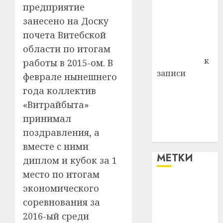
предприятие
района
занесено на Доску
Владимир
почета Витебской
Комаров
области по итогам
Антонина
Федоровна
к
работы в 2015-ом. В
записи
феврале нынешнего
Поможем
года коллектив
вместе Насте
«Витрайбыта»
Питерской
принимал
победить
поздравления, а
болезнь
вместе с ними
МЕТКИ
диплом и кубок за 1
место по итогам
#blizko
экономического
соревнования за
#tochka
2016-ый среди