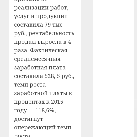
реализации работ,
#зарплата
услуг и продукции
составила 79 тыс.
#здоровье
руб., рентабельность
#ип
продаж выросла в 4
раза. Фактическая
#кража
среднемесячная
#кредит
заработная плата
составила 528, 5 руб.,
#курс_валют
темп роста
#налог
заработной платы в
процентах к 2015
#недвижимость
году — 118,6%,
#новости
достигнут
компаний
опережающий темп
#пенсия
роста