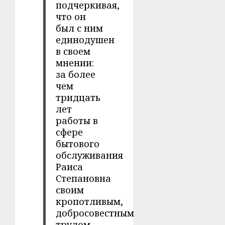
подчеркивая,
что он
был с ним
единодушен
в своем
мнении:
за более
чем
тридцать
лет
работы в
сфере
бытового
обслуживания
Раиса
Степановна
своим
кропотливым,
добросовестным
трудом