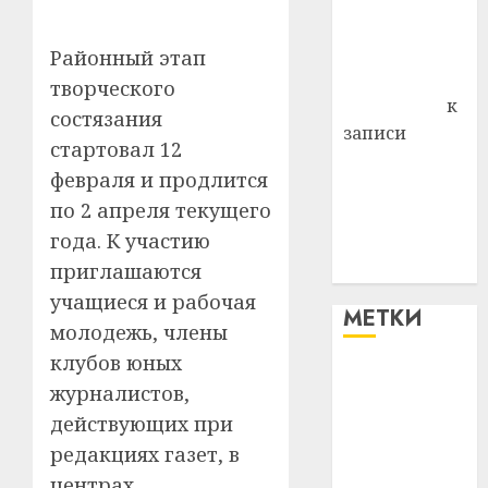
Владимир
Комаров
Районный этап
Антонина
творческого
Федоровна
к
состязания
записи
стартовал 12
Поможем
февраля и продлится
вместе Насте
по 2 апреля текущего
Питерской
года. К участию
победить
болезнь
приглашаются
учащиеся и рабочая
МЕТКИ
молодежь, члены
клубов юных
#blizko
журналистов,
действующих при
#tochka
редакциях газет, в
#авто
центрах