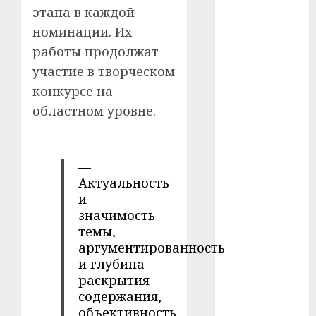
этапа в каждой
#телефон
номинации. Их
работы продолжат
#технологии
участие в творческом
#умер
конкурсе на
областном уровне.
#учёный
#цена
—
Брест
Актуальность
и
Китай
значимость
темы,
гибель
аргументированность
и глубина
интерьер
раскрытия
содержания,
медицина
объективность,