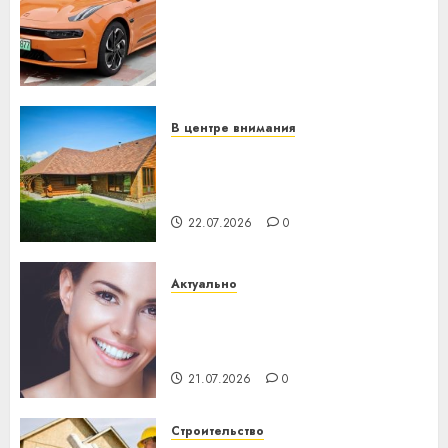
устройство: почему
программное обеспечение
становится важнее
механики
23.07.2026
0
В центре внимания
Витебская область за месяц
потеряла 13 деревень и
хуторов
22.07.2026
0
Актуально
Здоровье зубов каждый
день: почему профилактика
важнее сложного лечения
21.07.2026
0
Строительство