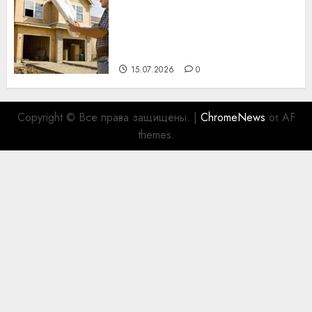
Идеи подарков к
профессиональному
празднику День строителя
для коллег
15.07.2026
0
Copyright © Все права защищены.
|
ChromeNews
от AF
themes.