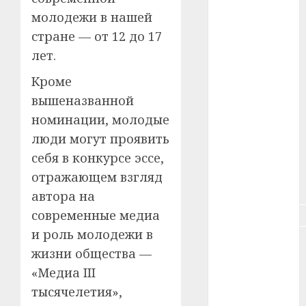
#зарплата
молодежи в нашей
стране — от 12 до 17
#здоровье
лет.
#ип
Кроме
#кража
вышеназванной
номинации, молодые
#кредит
люди могут проявить
#курс_валют
себя в конкурсе эссе,
отражающем взгляд
#налог
автора на
современные медиа
#недвижимость
и роль молодежи в
#новости
жизни общества —
компаний
«Медиа III
#пенсия
тысячелетия»,