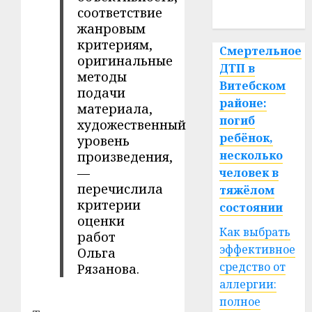
соответствие
спорт
жанровым
критериям,
Смертельное
оригинальные
ДТП в
методы
Витебском
подачи
районе:
материала,
погиб
художественный
ребёнок,
уровень
несколько
произведения,
—
человек в
перечислила
тяжёлом
критерии
состоянии
оценки
Как выбрать
работ
эффективное
Ольга
средство от
Рязанова.
аллергии:
полное