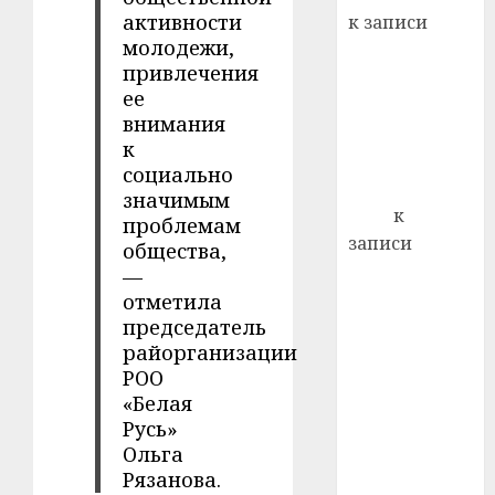
22.07.202
день:
активности
к записи
почем
0
5
молодежи,
Ежегодно 1
профи
привлечения
декабря
важне
ее
отмечается
сложн
внимания
Всемирный
лечен
к
день борьбы
социально
21.07.202
со СПИДом
значимым
0
Егор
к
проблемам
записи
общества,
Сладкое дело
—
по душе —
отметила
председатель
пчеловодство
райорганизации
— много лет
РОО
назад выбрал
«Белая
себе житель
Русь»
д. Бибиревка
Ольга
Витебского
Рязанова.
района