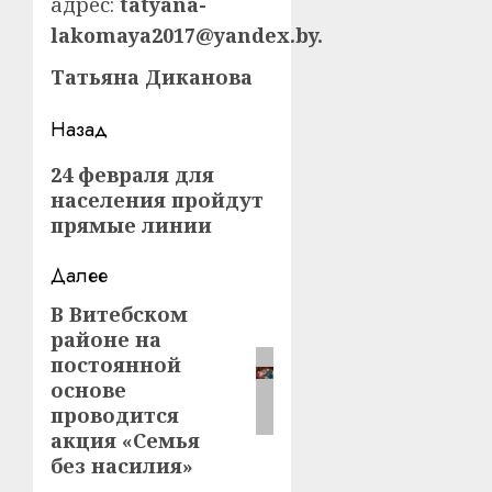
адрес:
tatyana-
lakomaya2017@yandex.by.
Татьяна Диканова
Навигация
Назад
записи
Предыдущая
24 февраля для
населения пройдут
запись:
прямые линии
Далее
В Витебском
Следующая
районе на
запись:
постоянной
основе
проводится
акция «Семья
без насилия»