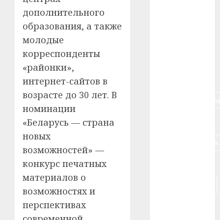
дополнительного
#алкоголь
образования, а также
#банк
молодые
корреспонденты
#беларусь
«районки»,
#бизнес
интернет-сайтов в
возрасте до 30 лет. В
#брестская_обла
номинации
#германия
«Беларусь — страна
новых
#дальнобойщик
возможностей» —
конкурс печатных
#деньга
материалов о
#долгожитель
возможностях и
перспективах
#животное
современной