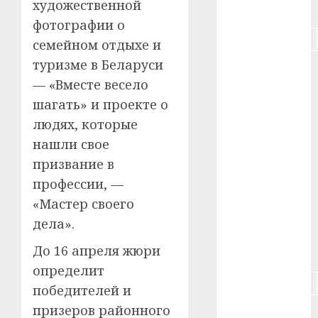
художественной
#питание
фотографии о
#подорожание
семейном отдыхе и
туризме в Беларуси
#польша
— «Вместе весело
#путешествие
шагать» и проекте о
людях, которые
#работа
нашли свое
#россия
призвание в
профессии, —
#сигарета
«Мастер своего
#собака
дела».
До 16 апреля жюри
#сон
определит
#строительство
победителей и
призеров районного
#сша