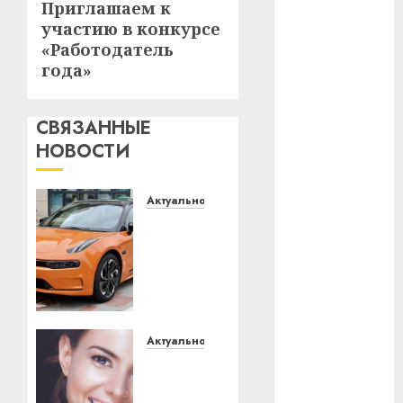
Приглашаем к
Следующая
участию в конкурсе
#телефон
запись:
«Работодатель
года»
#технологии
#умер
СВЯЗАННЫЕ
НОВОСТИ
#учёный
#цена
Актуально
Автомобиль
Брест
как
цифровое
Китай
устройство:
почему
гибель
программное
обеспечение
интерьер
Актуально
становится
Здоровье
медицина
важнее
зубов
механики