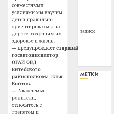
совместными
Владимир
усилиями мы научим
Комаров
Антонина
детей правильно
Федоровна
к
ориентироваться на
записи
дороге, сохраним им
Поможем
здоровье и жизнь,
вместе Насте
— предупреждает
старший
Питерской
госавтоинспектор
победить
ОГАИ ОВД
болезнь
Витебского
МЕТКИ
райисполкома Илья
Войтов.
#blizko
—
Уважаемые
родители,
#tochka
относитесь с
#авто
трепетом и