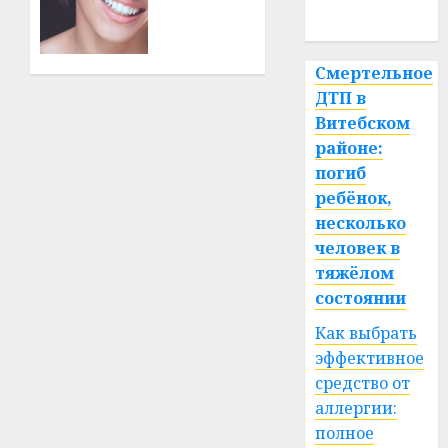
каждый
спорт
день:
почему
23.07.2026
0
профилактика
Смертельное
важнее
ДТП в
сложного
Витебском
лечения
районе:
погиб
21.07.2026
0
ребёнок,
несколько
человек в
тяжёлом
состоянии
Как выбрать
эффективное
средство от
аллергии:
полное