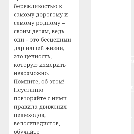
бережливостью к
#алкоголь
самому дорогому и
#банк
самому родному –
своим детям, ведь
#беларусь
они – это бесценный
дар нашей жизни,
#бизнес
это ценность,
#брестская_обла
которую измерить
невозможно.
#германия
Помните, об этом!
#дальнобойщик
Неустанно
повторяйте с ними
#деньга
правила движения
#долгожитель
пешеходов,
велосипедистов,
#животное
обучайте