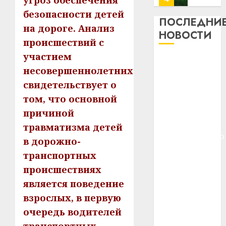
угроз обеспечения
13
0
безопасности детей
дерев
ПОСЛЕДНИ
на дороге. Анализ
и
Здоро
НОВОСТИ
хуторо
происшествий с
зубов
кажды
участием
22.07.202
Meta и
день:
несовершеннолетних
BlackRock
почем
0
5
свидетельствует о
вложат $14
профи
важне
том, что основной
млрд в
сложн
Meta
строительство
причиной
лечен
и
центра
травматизма детей
BlackR
искусственного
21.07.202
в дорожно-
вложа
интеллекта
$14
0
транспортных
1
У Мінску 120
млрд
происшествиях
гадоў таму
в
является поведение
нарадзіўся
строит
У
взрослых, в первую
центр
Ежы Гедройц
Мінску
искусс
120
очередь водителей
—
интел
гадоў
паслядоўны