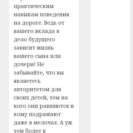
#зарплата
практическим
навыкам поведения
#здоровье
на дороге. Ведь от
#ип
вашего вклада в
дело будущего
#кража
зависит жизнь
#кредит
вашего сына или
дочери! Не
#курс_валют
забывайте, что вы
являетесь
#налог
авторитетом для
#недвижимость
своих детей, тем на
кого они равняются и
#новости
компаний
кому подражают
даже в мелочах. А уж
#пенсия
тем более в