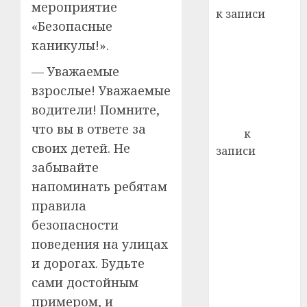
22.07.202
мероприятие
день:
к записи
почем
0
«Безопасные
5
Ежегодно 1
профи
каникулы!».
декабря
важне
отмечается
сложн
— Уважаемые
Всемирный
лечен
взрослые! Уважаемые
день борьбы
водители! Помните,
21.07.202
со СПИДом
что вы в ответе за
0
Егор
к
своих детей. Не
записи
забывайте
Сладкое дело
по душе —
напоминать ребятам
пчеловодство
правила
— много лет
безопасности
назад выбрал
поведения на улицах
себе житель
и дорогах. Будьте
д. Бибиревка
сами достойным
Витебского
примером, и
района