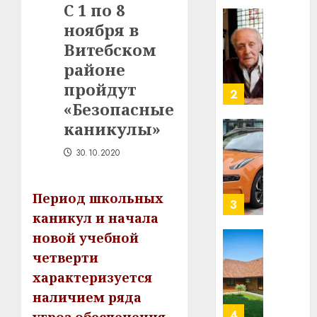
С 1 по 8
в
ноября в
строит
У
центр
Мінску
Витебском
искусс
120
районе
интел
гадоў
пройдут
таму
2
29.07.202
«Безопасные
нарадз
Ежы
0
каникулы»
Гедро
Автом
—
30.10.2020
как
пасля
цифро
абаро
устрой
Период школьных
незал
почем
3
Белару
каникул и начала
прогр
обеспе
новой учебной
27.07.202
станов
Витебс
четверти
важне
0
област
характеризуется
механ
за
наличием ряда
месяц
23.07.202
потер
4