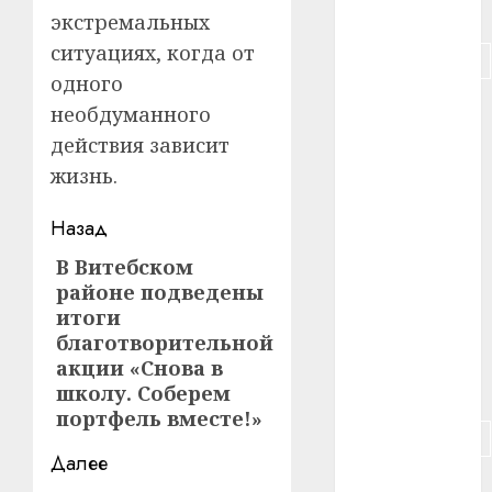
#питание
экстремальных
ситуациях, когда от
#подорожание
одного
#польша
необдуманного
действия зависит
#путешествие
жизнь.
#работа
Навигация
Назад
#россия
записи
В Витебском
Предыдущая
районе подведены
#сигарета
запись:
итоги
благотворительной
#собака
акции «Снова в
#сон
школу. Соберем
портфель вместе!»
#строительство
Далее
#сша