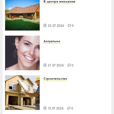
В центре внимания
Витебская область за месяц
потеряла 13 деревень и
хуторов
22.07.2026
0
Актуально
Здоровье зубов каждый
день: почему профилактика
важнее сложного лечения
21.07.2026
0
Строительство
Идеи подарков к
профессиональному
празднику День строителя
для коллег
15.07.2026
0