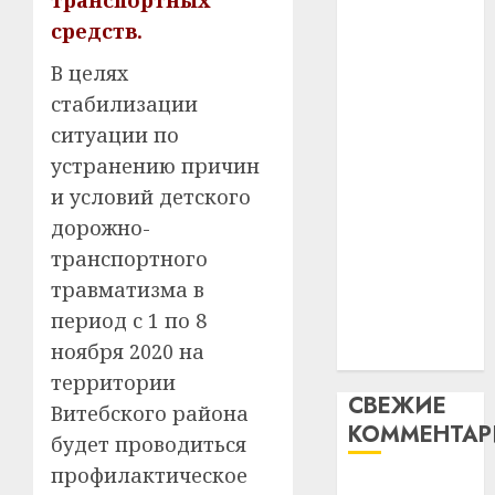
транспортных
таму
2
абаронца
средств.
29.07.202
нарадз
незалежнасці
Ежы
0
В целях
Беларусі
Гедро
Автом
стабилизации
Автомобиль
—
как
ситуации по
как
пасля
цифро
абаро
цифровое
устрой
устранению причин
незал
почем
устройство:
3
и условий детского
Белару
прогр
почему
дорожно-
обеспе
программное
27.07.202
транспортного
станов
Витебс
обеспечение
важне
0
област
травматизма в
становится
механ
за
период с 1 по 8
важнее
месяц
ноября 2020 на
23.07.202
механики
потер
4
территории
13
0
СВЕЖИЕ
дерев
Витебского района
КОММЕНТА
и
Здоро
будет проводиться
хуторо
зубов
профилактическое
кажды
Вывоз мусора