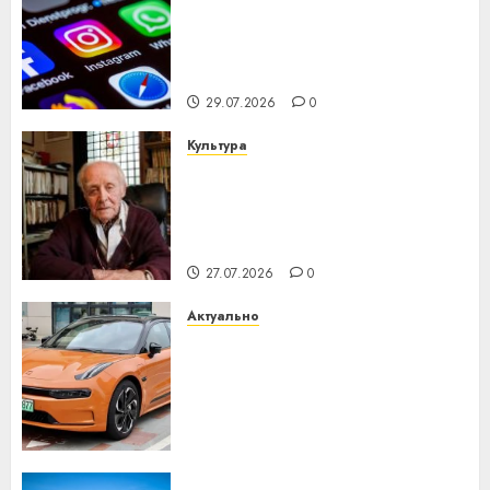
Meta и BlackRock вложат $14
млрд в строительство
центра искусственного
интеллекта
29.07.2026
0
Культура
У Мінску 120 гадоў таму
нарадзіўся Ежы Гедройц —
паслядоўны абаронца
незалежнасці Беларусі
27.07.2026
0
Актуально
Автомобиль как цифровое
устройство: почему
программное обеспечение
становится важнее
механики
23.07.2026
0