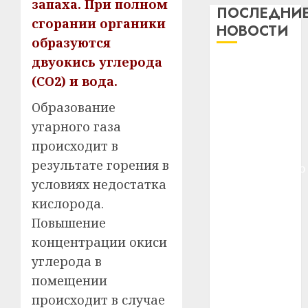
запаха. При полном
дерев
ПОСЛЕДНИ
сгорании органики
и
Здоро
НОВОСТИ
хуторо
зубов
образуются
кажды
двуокись углерода
22.07.202
Meta и
день:
(CО2) и вода.
BlackRock
почем
0
5
вложат $14
профи
Образование
важне
млрд в
угарного газа
сложн
Meta
строительство
происходит в
лечен
и
центра
BlackR
результате горения в
искусственного
21.07.202
вложа
условиях недостатка
интеллекта
$14
0
1
кислорода.
У Мінску 120
млрд
гадоў таму
Повышение
в
нарадзіўся
строит
У
концентрации окиси
центр
Ежы Гедройц
Мінску
углерода в
искусс
120
—
помещении
интел
гадоў
паслядоўны
происходит в случае
таму
2
абаронца