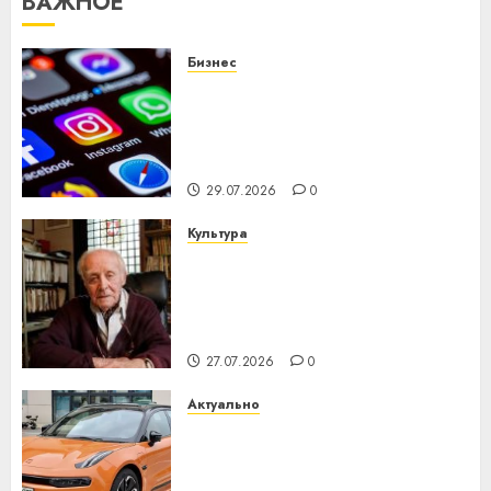
ВАЖНОЕ
Бизнес
Meta и BlackRock вложат $14
млрд в строительство
центра искусственного
интеллекта
29.07.2026
0
Культура
У Мінску 120 гадоў таму
нарадзіўся Ежы Гедройц —
паслядоўны абаронца
незалежнасці Беларусі
27.07.2026
0
Актуально
Автомобиль как цифровое
устройство: почему
программное обеспечение