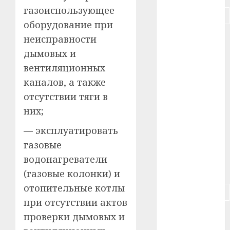
газоиспользующее
#подорожание
оборудование при
#польша
неисправности
дымовых и
#путешествие
вентиляционных
#работа
каналов, а также
отсутствии тяги в
#россия
них;
#сигарета
— эксплуатировать
газовые
#собака
водонагреватели
#сон
(газовые колонки) и
отопительные котлы
#строительство
при отсутствии актов
#сша
проверки дымовых и