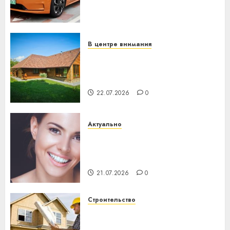
становится важнее
механики
23.07.2026
0
В центре внимания
Витебская область за месяц
потеряла 13 деревень и
хуторов
22.07.2026
0
Актуально
Здоровье зубов каждый
день: почему профилактика
важнее сложного лечения
21.07.2026
0
Строительство
Идеи подарков к
профессиональному