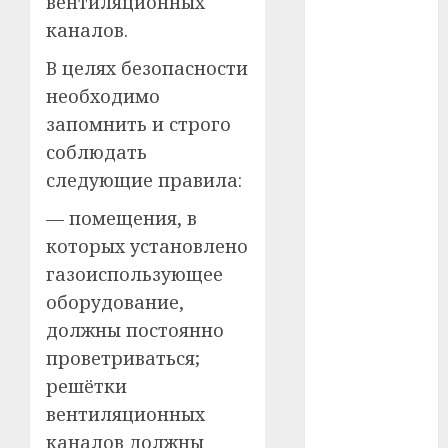
вентиляционных
#телефон
каналов.
#технологии
В целях безопасности
необходимо
#умер
запомнить и строго
#учёный
соблюдать
следующие правила:
#цена
— помещения, в
Брест
которых установлено
Китай
газоиспользующее
оборудование,
гибель
должны постоянно
интерьер
проветриваться;
решётки
медицина
вентиляционных
каналов должны
спорт