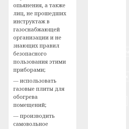
#алкоголь
опьянения, а также
лиц, не прошедших
#банк
инструктаж в
#беларусь
газоснабжающей
организации и не
#бизнес
знающих правил
#брестская_обла
безопасного
пользования этими
#германия
приборами;
#дальнобойщик
— использовать
газовые плиты для
#деньга
обогрева
#долгожитель
помещений;
#животное
— производить
самовольное
#зарплата