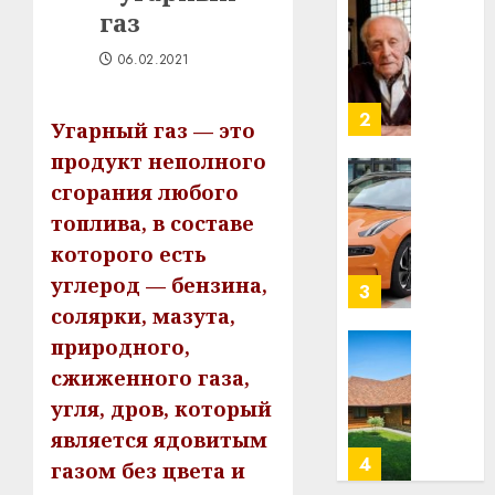
строит
газ
У
центр
Мінску
06.02.2021
искусс
120
интел
гадоў
таму
2
Угарный газ — это
29.07.202
нарадз
продукт неполного
Ежы
0
Гедро
Автом
сгорания любого
—
как
топлива, в составе
пасля
цифро
которого есть
абаро
устрой
углерод — бензина,
незал
почем
3
Белару
прогр
солярки, мазута,
обеспе
природного,
27.07.202
станов
Витебс
сжиженного газа,
важне
0
област
угля, дров, который
механ
за
месяц
является ядовитым
23.07.202
потер
4
газом без цвета и
13
0