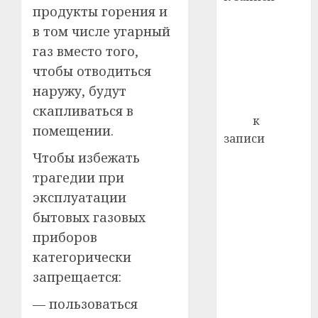
почем
0
5
продукты горения и
Ежегодно 1
профи
в том числе угарный
декабря
важне
отмечается
газ вместо того,
сложн
Всемирный
лечен
чтобы отводиться
день борьбы
наружу, будут
21.07.202
со СПИДом
скапливаться в
0
Егор
к
помещении.
записи
Сладкое дело
Чтобы избежать
по душе —
трагедии при
пчеловодство
эксплуатации
— много лет
бытовых газовых
назад выбрал
приборов
себе житель
категорически
д. Бибиревка
запрещается:
Витебского
района
— пользоваться
Владимир