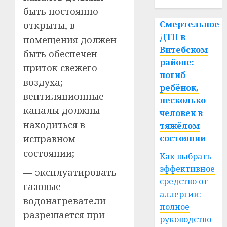
быть постоянно
Смертельное
открыты, в
ДТП в
помещения должен
Витебском
быть обеспечен
районе:
приток свежего
погиб
воздуха;
ребёнок,
вентиляционные
несколько
каналы должны
человек в
находиться в
тяжёлом
исправном
состоянии
состоянии;
Как выбрать
эффективное
— эксплуатировать
средство от
газовые
аллергии:
водонагреватели
полное
разрешается при
руководство