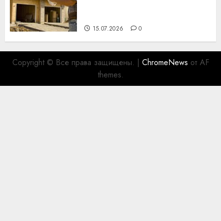
празднику День строителя
для коллег
15.07.2026
0
Copyright © Все права защищены.
|
ChromeNews
от AF
themes.