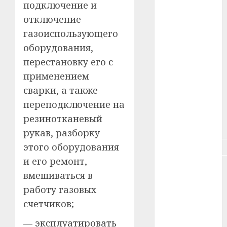
подключение и
#здоровье
отключение
газоиспользующего
#ип
оборудования,
#кража
перестановку его с
применением
#кредит
сварки, а также
#курс_валют
переподключение на
резинотканевый
#налог
рукав, разборку
этого оборудования
#недвижимость
и его ремонт,
#новости
вмешиваться в
компаний
работу газовых
#пенсия
счетчиков;
#питание
— эксплуатировать