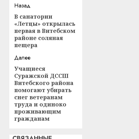
Навигация
Назад
записи
В санатории
Предыдущая
«Летцы» открылась
запись:
первая в Витебском
районе соляная
пещера
Далее
Учащиеся
Следующая
Суражской ДССШ
запись:
Витебского района
помогают убирать
снег ветеранам
труда и одиноко
проживающим
гражданам
СВЯЗАННЫЕ