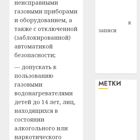
неисправными
Комаров
газовыми приборами
Антонина
и оборудованием, а
Федоровна
к
также с отключенной
записи
(заблокированной)
Поможем
автоматикой
вместе Насте
Питерской
безопасности;
победить
— допускать к
болезнь
пользованию
МЕТКИ
газовыми
водонагревателями
детей до 14 лет, лиц,
#blizko
находящихся в
#tochka
состоянии
алкогольного или
#авто
наркотического