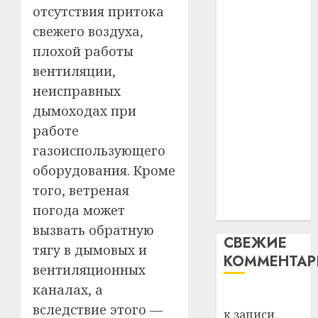
29.07.202
нарадз
отсутствия притока
незалежнасці
Ежы
0
свежего воздуха,
Беларусі
Гедро
Автом
плохой работы
Автомобиль
—
как
как
пасля
вентиляции,
цифро
абаро
цифровое
устрой
неисправных
незал
почем
устройство:
3
дымоходах при
Белару
прогр
почему
работе
обеспе
программное
27.07.202
станов
газоиспользующего
Витебс
обеспечение
важне
0
област
оборудования. Кроме
становится
механ
за
того, ветреная
важнее
месяц
23.07.202
погода может
механики
потер
4
13
вызвать обратную
0
СВЕЖИЕ
дерев
тягу в дымовых и
КОММЕНТА
и
Здоро
вентиляционных
хуторо
зубов
каналах, а
кажды
Вывоз мусора
22.07.202
день:
вследствие этого —
к записи