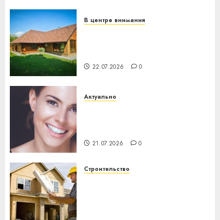
23.07.2026
0
В центре внимания
Витебская область за месяц
потеряла 13 деревень и
хуторов
22.07.2026
0
Актуально
Здоровье зубов каждый
день: почему профилактика
важнее сложного лечения
21.07.2026
0
Строительство
Идеи подарков к
профессиональному
празднику День строителя
для коллег