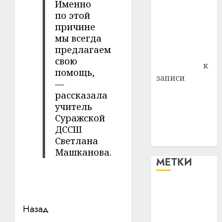
Именно
Витебского
по этой
района
причине
Владимир
мы всегда
Комаров
предлагаем
Антонина
свою
Федоровна
к
помощь,
записи
—
Поможем
рассказала
вместе Насте
учитель
Питерской
Суражской
победить
ДССШ
болезнь
Светлана
Машканова.
МЕТКИ
#blizko
Навигация
Назад
#tochka