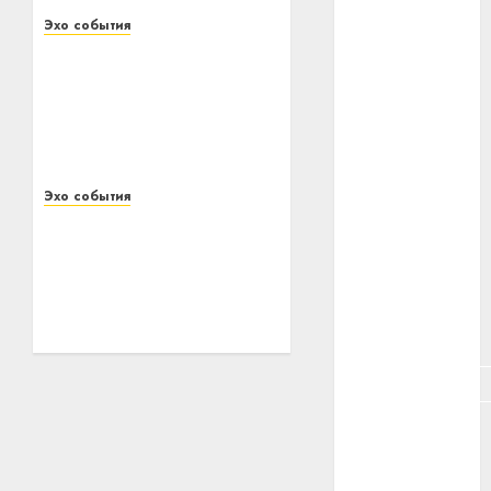
#животное
Эхо события
Названы члены
#зарплата
Молодежного совета
Витебской областной
#здоровье
профсоюзной
#ип
организации АПК
20.12.2021
0
#кража
Эхо события
Витебские
#кредит
таможенники
выступили в
#курс_валют
чемпионате
таможенных органов
#налог
Республики Беларусь по
лыжероллерам
#недвижимость
22.11.2021
0
#новости
компаний