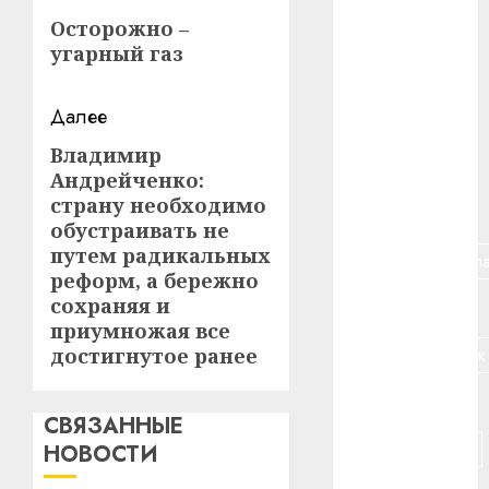
записи
Предыдущая
#авто
Осторожно –
запись:
угарный газ
#алкоголь
Далее
#банк
Владимир
Следующая
#беларусь
Андрейченко:
запись:
страну необходимо
#бизнес
обустраивать не
путем радикальных
#брестская_обла
реформ, а бережно
сохраняя и
#германия
приумножая все
достигнутое ранее
#дальнобойщик
#деньга
СВЯЗАННЫЕ
#долгожитель
НОВОСТИ