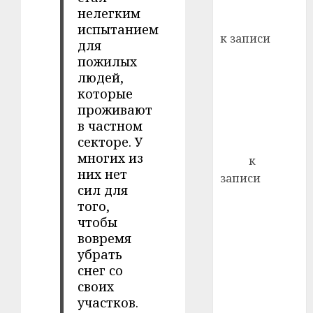
хуторо
зубов
нелегким
кажды
Вывоз мусора
22.07.202
испытанием
день:
к записи
для
почем
0
5
Ежегодно 1
пожилых
профи
декабря
людей,
важне
отмечается
которые
сложн
Всемирный
проживают
лечен
в частном
день борьбы
21.07.202
секторе. У
со СПИДом
многих из
0
Егор
к
них нет
записи
сил для
Сладкое дело
того,
по душе —
чтобы
пчеловодство
вовремя
— много лет
убрать
назад выбрал
снег со
себе житель
своих
д. Бибиревка
участков.