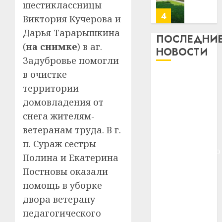
месяц
шестиклассницы
23.07.202
потер
4
Виктория Кучерова и
13
0
Дарья Тарарышкина
дерев
ПОСЛЕДНИ
(
на снимке
) в аг.
и
Здоро
НОВОСТИ
хуторо
зубов
Задубровье помогли
кажды
в очистке
22.07.202
Meta и
день:
территории
BlackRock
почем
0
5
домовладения от
вложат $14
профи
важне
млрд в
снега жителям-
сложн
Meta
строительство
ветеранам труда. В г.
лечен
и
центра
п. Сураж сестры
BlackR
искусственного
21.07.202
Полина и Екатерина
вложа
интеллекта
$14
0
1
Постновы оказали
У Мінску 120
млрд
помощь в уборке
гадоў таму
в
двора ветерану
нарадзіўся
строит
У
центр
педагогического
Ежы Гедройц
Мінску