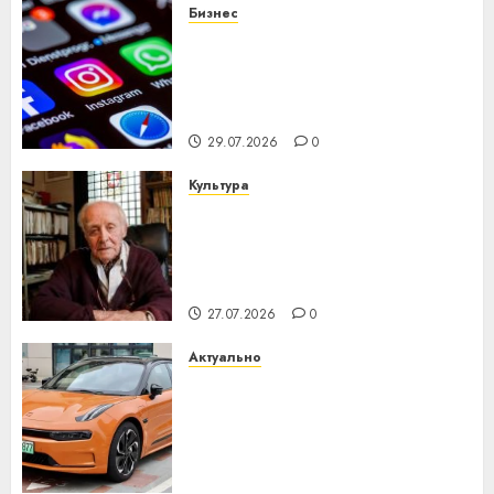
Бизнес
Meta и BlackRock вложат $14
млрд в строительство
центра искусственного
интеллекта
29.07.2026
0
Культура
У Мінску 120 гадоў таму
нарадзіўся Ежы Гедройц —
паслядоўны абаронца
незалежнасці Беларусі
27.07.2026
0
Актуально
Автомобиль как цифровое
устройство: почему
программное обеспечение
становится важнее
механики