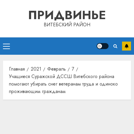
Перейти
ПРИДВИНЬЕ
к
содержимому
ВИТЕБСКИЙ РАЙОН
Основное
меню
Главная
2021
Февраль
7
Учащиеся Суражской ДССШ Витебского района
помогают убирать снег ветеранам труда и одиноко
проживающим гражданам
Автом
как
цифро
устрой
почем
3