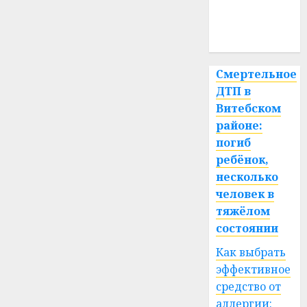
медицина
спорт
Смертельное
ДТП в
Витебском
районе:
погиб
ребёнок,
несколько
человек в
тяжёлом
состоянии
Как выбрать
эффективное
средство от
аллергии: