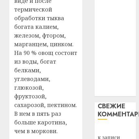
виде и после
29.07.202
нарадз
незалежнасці
термической
Ежы
0
Беларусі
Гедро
Автом
обработки тыква
Автомобиль
—
как
богата калием,
как
пасля
цифро
железом, фтором,
абаро
цифровое
устрой
марганцем, цинком.
незал
почем
устройство:
3
Белару
прогр
На 90 % овощ состоит
почему
обеспе
из воды, богат
программное
27.07.202
станов
Витебс
обеспечение
белками,
важне
0
област
становится
углеводами,
механ
за
важнее
месяц
глюкозой,
23.07.202
механики
потер
4
фруктозой,
13
0
сахарозой, пектином.
СВЕЖИЕ
дерев
В нем в пять раз
КОММЕНТА
и
Здоро
хуторо
зубов
больше каротина,
кажды
Вывоз мусора
чем в моркови.
22.07.202
день:
к записи