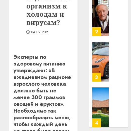
строит
организм к
У
центр
Мінску
холодам и
искусс
120
вирусам?
интел
гадоў
таму
2
04.09.2021
29.07.202
нарадз
Ежы
0
Гедро
Автом
—
Эксперты по
как
пасля
здоровому питанию
цифро
абаро
устрой
утверждают: «В
незал
почем
ежедневном рационе
3
Белару
прогр
взрослого человека
обеспе
должно быть не
27.07.202
станов
Витебс
менее 300 граммов
важне
0
област
овощей и фруктов».
механ
за
Необходимо так
месяц
разнообразить меню,
23.07.202
потер
4
чтобы каждый день
13
0
на столе было овощи.