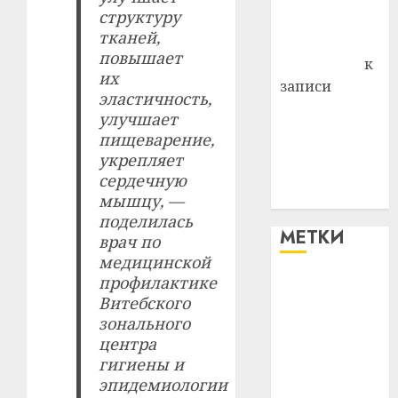
структуру
Комаров
тканей,
Антонина
повышает
Федоровна
к
их
записи
эластичность,
Поможем
улучшает
вместе Насте
пищеварение,
Питерской
укрепляет
победить
сердечную
болезнь
мышцу, —
поделилась
МЕТКИ
врач по
медицинской
профилактике
#blizko
Витебского
зонального
#tochka
центра
гигиены и
#авто
эпидемиологии