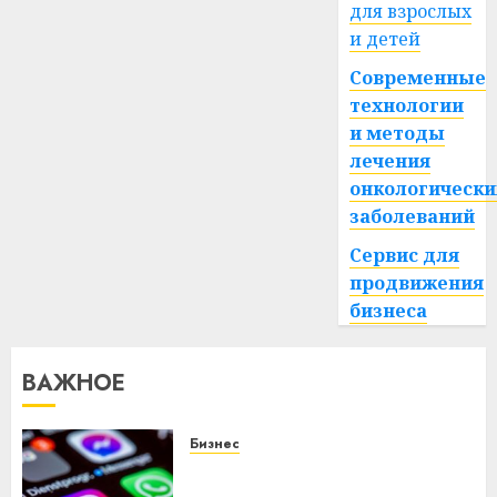
для взрослых
и детей
Современные
технологии
и методы
лечения
онкологически
заболеваний
Сервис для
продвижения
бизнеса
ВАЖНОЕ
Бизнес
Meta и BlackRock вложат $14
млрд в строительство