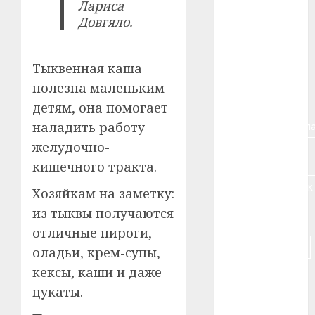
#алкоголь
Лариса
Довгяло.
#банк
#беларусь
Тыквенная каша
полезна маленьким
#бизнес
детям, она помогает
#брестская_обла
наладить работу
желудочно-
#германия
кишечного тракта.
#дальнобойщик
Хозяйкам на заметку:
из тыквы получаются
#деньга
отличные пироги,
#долгожитель
оладьи, крем-супы,
кексы, каши и даже
#животное
цукаты.
#зарплата