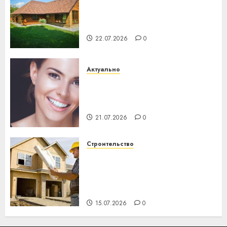
Витебская область за месяц
потеряла 13 деревень и
хуторов
22.07.2026
0
Актуально
Здоровье зубов каждый
день: почему профилактика
важнее сложного лечения
21.07.2026
0
Строительство
Идеи подарков к
профессиональному
празднику День строителя
для коллег
15.07.2026
0