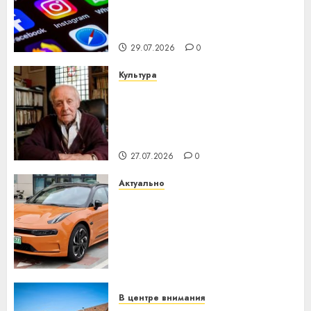
центра искусственного
интеллекта
29.07.2026
0
Культура
У Мінску 120 гадоў таму
нарадзіўся Ежы Гедройц —
паслядоўны абаронца
незалежнасці Беларусі
27.07.2026
0
Актуально
Автомобиль как цифровое
устройство: почему
программное обеспечение
становится важнее
механики
23.07.2026
0
В центре внимания