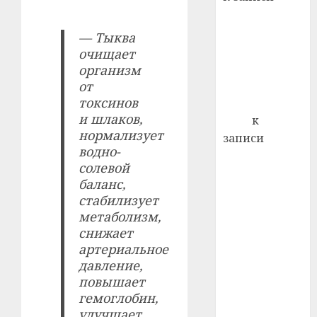
почем
0
5
Ежегодно 1
профи
декабря
— Тыква
важне
отмечается
сложн
очищает
Всемирный
лечен
организм
день борьбы
от
21.07.202
токсинов
со СПИДом
0
и шлаков,
Егор
к
нормализует
записи
водно-
Сладкое дело
солевой
по душе —
баланс,
пчеловодство
стабилизует
— много лет
метаболизм,
назад выбрал
снижает
себе житель
артериальное
д. Бибиревка
давление,
Витебского
повышает
гемоглобин,
района
улучшает
Владимир