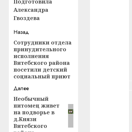
Подготовила
#здоровье
Александра
Гвоздева
#ип
Навигация
Назад
#кража
записи
Сотрудники отдела
Предыдущая
#кредит
принудительного
запись:
исполнения
#курс_валют
Витебского района
посетили детский
#налог
социальный приют
#недвижимость
Далее
#новости
Необычный
Следующая
компаний
питомец живет
запись:
на подворье в
#пенсия
д.Князи
Витебского
#питание