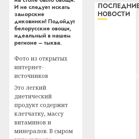
дерев
ПОСЛЕДНИ
И не следует искать
и
Здоро
НОВОСТИ
заморские
хуторо
зубов
диковинки! Подойдут
кажды
белорусские овощи,
22.07.202
Meta и
день:
идеальный в нашем
BlackRock
почем
0
5
регионе – тыква.
вложат $14
профи
важне
млрд в
Фото из открытых
сложн
Meta
строительство
лечен
и
интернет-
центра
BlackR
источников
искусственного
21.07.202
вложа
интеллекта
$14
Это легкий
0
1
У Мінску 120
млрд
диетический
гадоў таму
в
продукт содержит
нарадзіўся
строит
У
клетчатку, массу
центр
Ежы Гедройц
Мінску
искусс
120
витаминов и
—
интел
гадоў
паслядоўны
минералов. В сыром
таму
2
абаронца