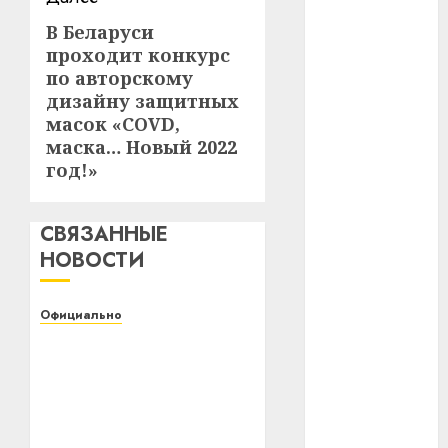
В Беларуси
Следующая
#телефон
проходит конкурс
запись:
по авторскому
#технологии
дизайну защитных
#умер
масок «COVD,
маска… Новый 2022
#учёный
год!»
#цена
СВЯЗАННЫЕ
Брест
НОВОСТИ
Китай
Официально
гибель
Белорусский
государственный
интерьер
университет
транспорта приглашает
медицина
на День открытых