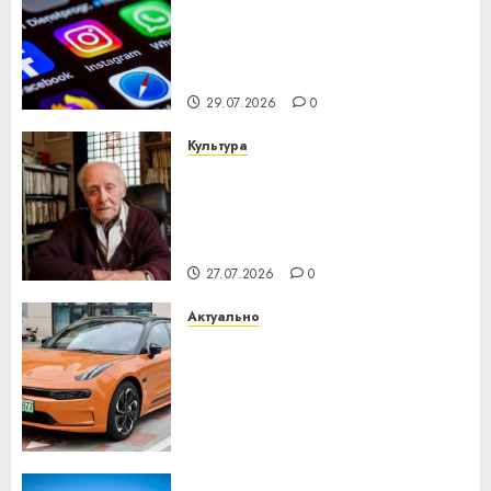
Meta и BlackRock вложат $14
млрд в строительство
центра искусственного
интеллекта
29.07.2026
0
Культура
У Мінску 120 гадоў таму
нарадзіўся Ежы Гедройц —
паслядоўны абаронца
незалежнасці Беларусі
27.07.2026
0
Актуально
Автомобиль как цифровое
устройство: почему
программное обеспечение
становится важнее
механики
23.07.2026
0