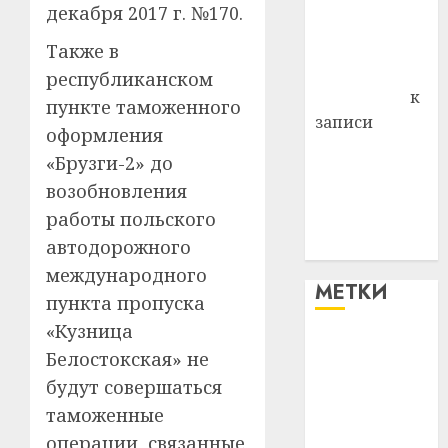
декабря 2017 г. №170.
Владимир
Комаров
Также в
Антонина
республиканском
Федоровна
к
пункте таможенного
записи
оформления
Поможем
«Брузги-2» до
вместе Насте
возобновления
Питерской
работы польского
победить
автодорожного
болезнь
международного
МЕТКИ
пункта пропуска
«Кузница
#blizko
Белостокская» не
будут совершаться
#tochka
таможенные
#авто
операции, связанные