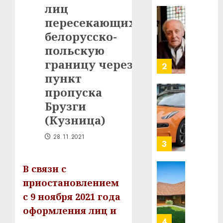
лиц
в
строит
пересекающих
У
центр
Мінску
белорусско-
искусс
120
польскую
интел
гадоў
границу через
таму
2
29.07.202
нарадз
пункт
Ежы
0
пропуска
Гедро
Автом
Брузги
—
как
(Кузница)
пасля
цифро
абаро
устрой
28.11.2021
незал
почем
3
Белару
прогр
обеспе
В связи с
27.07.202
станов
Витебс
приостановлением
важне
0
област
с 9 ноября 2021 года
механ
за
месяц
оформления лиц и
23.07.202
потер
4