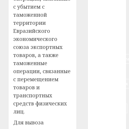
с убытием с
#алкоголь
таможенной
#банк
территории
Евразийского
#беларусь
экономического
#бизнес
союза экспортных
товаров, а также
#брестская_обла
таможенные
операции, связанные
#германия
с перемещением
#дальнобойщик
товаров и
транспортных
#деньга
средств физических
#долгожитель
лиц.
#животное
Для вывоза