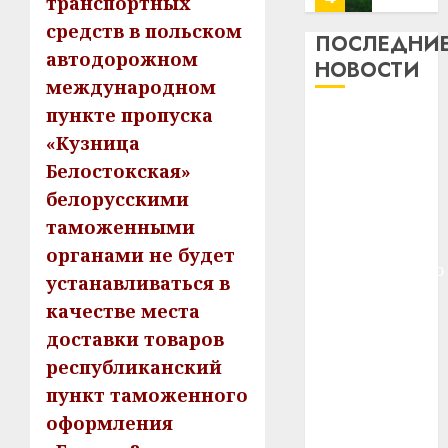
транспортных
13
0
средств в польском
дерев
ПОСЛЕДНИ
автодорожном
и
Здоро
НОВОСТИ
хуторо
зубов
международном
кажды
пункте пропуска
22.07.202
Meta и
день:
«Кузница
BlackRock
почем
0
5
Белостокская»
вложат $14
профи
важне
млрд в
белорусскими
сложн
Meta
строительство
таможенными
лечен
и
центра
органами не будет
BlackR
искусственного
21.07.202
устанавливаться в
вложа
интеллекта
$14
0
1
качестве места
У Мінску 120
млрд
доставки товаров
гадоў таму
в
республиканский
нарадзіўся
строит
У
центр
пункт таможенного
Ежы Гедройц
Мінску
искусс
120
—
оформления
интел
гадоў
паслядоўны