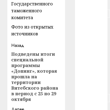
#питание
Государственного
таможенного
#подорожание
комитета
#польша
Фото из открытых
источников
#путешествие
Навигация
Назад
#работа
записи
Подведены итоги
Предыдущая
#россия
специальной
запись:
программы
#сигарета
«Допинг», которая
прошла на
#собака
территории
#сон
Витебского района
в период с 25 по 29
#строительство
октября
#сша
Далее