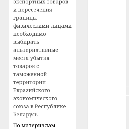
экспортных товаров
#зарплата
и пересечения
#здоровье
границы
физическими лицами
#ип
необходимо
#кража
выбирать
альтернативные
#кредит
места убытия
товаров с
#курс_валют
таможенной
#налог
территории
Евразийского
#недвижимость
экономического
#новости
союза в Республике
компаний
Беларусь.
#пенсия
По материалам