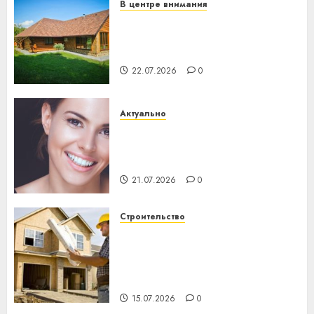
В центре внимания
Витебская область за месяц
потеряла 13 деревень и
хуторов
22.07.2026
0
Актуально
Здоровье зубов каждый
день: почему профилактика
важнее сложного лечения
21.07.2026
0
Строительство
Идеи подарков к
профессиональному
празднику День строителя
для коллег
15.07.2026
0