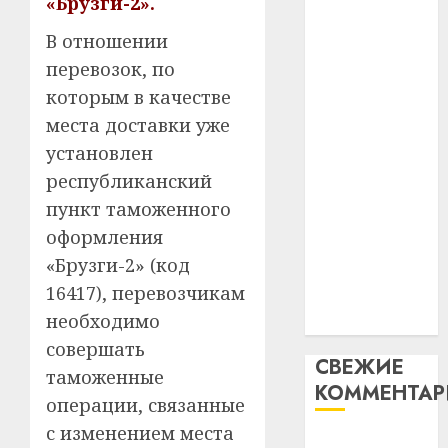
«Брузги-2».
таму
2
абаронца
29.07.202
нарадз
В отношении
незалежнасці
Ежы
0
перевозок, по
Беларусі
Гедро
Автом
которым в качестве
Автомобиль
—
как
как
пасля
места доставки уже
цифро
абаро
цифровое
устрой
установлен
незал
почем
устройство:
3
республиканский
Белару
прогр
почему
пункт таможенного
обеспе
программное
27.07.202
станов
оформления
Витебс
обеспечение
важне
0
област
«Брузги-2» (код
становится
механ
за
16417), перевозчикам
важнее
месяц
23.07.202
необходимо
механики
потер
4
13
совершать
0
СВЕЖИЕ
дерев
таможенные
КОММЕНТА
и
Здоро
операции, связанные
хуторо
зубов
с изменением места
кажды
Вывоз мусора