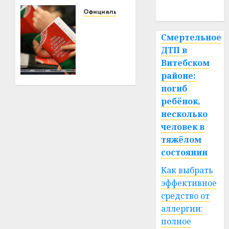
дверей
спорт
Официально
01.02.2022
0
Андрей
Мательский
Смертельное
«Удивительная
ДТП в
активность
Витебском
граждан».
районе:
Мательский
погиб
о
ребёнок,
всенародном
несколько
обсуждении
проекта
человек в
Конституции
тяжёлом
состоянии
31.01.2022
Как выбрать
0
эффективное
средство от
аллергии:
полное