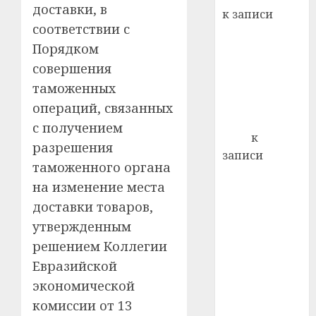
22.07.202
день:
доставки, в
к записи
почем
0
5
соответствии с
Ежегодно 1
профи
Порядком
декабря
важне
отмечается
совершения
сложн
Всемирный
лечен
таможенных
день борьбы
операций, связанных
21.07.202
со СПИДом
с получением
0
Егор
к
разрешения
записи
таможенного органа
Сладкое дело
на изменение места
по душе —
доставки товаров,
пчеловодство
утвержденным
— много лет
назад выбрал
решением Коллегии
себе житель
Евразийской
д. Бибиревка
экономической
Витебского
комиссии от 13
района