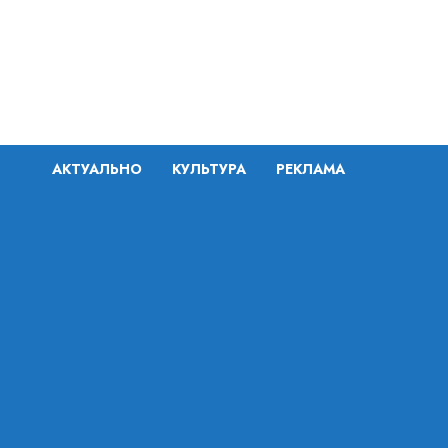
Перейти
к
содержимому
АКТУАЛЬНО
КУЛЬТУРА
РЕКЛАМА