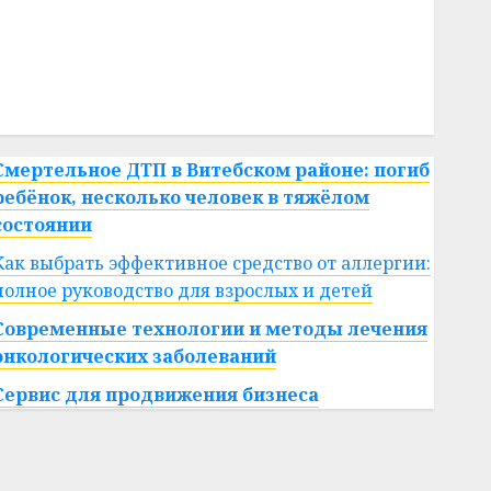
#сша
#телефон
#технологии
#умер
#учёный
#цена
Брест
Китай
гибель
интерьер
медицина
спорт
Смертельное ДТП в Витебском районе: погиб
ребёнок, несколько человек в тяжёлом
состоянии
Как выбрать эффективное средство от аллергии:
полное руководство для взрослых и детей
Современные технологии и методы лечения
онкологических заболеваний
Сервис для продвижения бизнеса