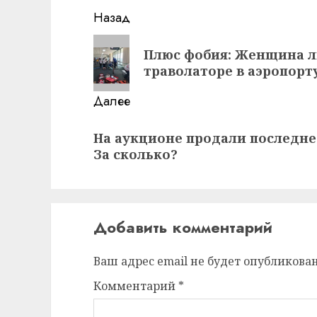
Навигация
Назад
записи
Предыдущая
Плюс фобия: Женщина л
запись:
траволаторе в аэропорт
Далее
Следующая
На аукционе продали последне
запись:
За сколько?
Добавить комментарий
Ваш адрес email не будет опубликован
Комментарий
*