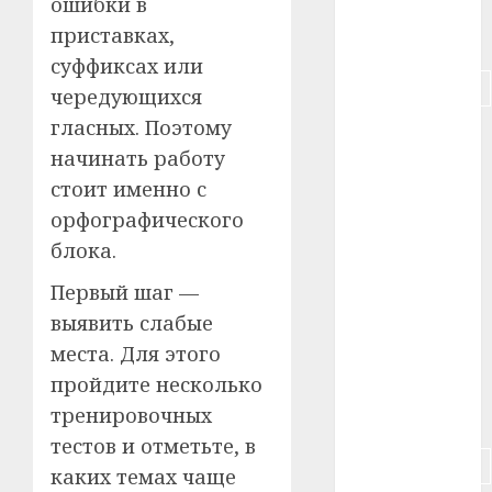
ошибки в
приставках,
#питание
суффиксах или
#подорожание
чередующихся
гласных. Поэтому
#польша
начинать работу
#путешествие
стоит именно с
орфографического
#работа
блока.
#россия
Первый шаг —
выявить слабые
#сигарета
места. Для этого
#собака
пройдите несколько
тренировочных
#сон
тестов и отметьте, в
#строительство
каких темах чаще