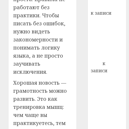
Вывоз мусора
работают без
21.07.202
к записи
практики. Чтобы
0
Ежегодно 1
писать без ошибок,
декабря
нужно видеть
отмечается
закономерности и
Всемирный
понимать логику
день борьбы
языка, а не просто
со СПИДом
заучивать
Егор
к
записи
исключения.
Сладкое дело
Хорошая новость —
по душе —
грамотность можно
пчеловодство
развить. Это как
— много лет
тренировка мышц:
назад выбрал
себе житель
чем чаще вы
д. Бибиревка
практикуетесь, тем
Витебского