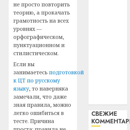
не просто повторить
абаро
устрой
паслядоўны
незал
почем
теорию, а прокачать
3
абаронца
Белару
прогр
грамотность на всех
незалежнасці
обеспе
27.07.202
Беларусі
уровнях —
станов
Витебс
Автомобиль
орфографическом,
важне
0
област
как
механ
за
пунктуационном и
цифровое
месяц
стилистическом.
23.07.202
потер
устройство:
4
13
0
Если вы
почему
дерев
программное
занимаетесь
подготовкой
и
Здоро
обеспечение
к ЦТ по русскому
хуторо
зубов
становится
языку
, то наверняка
кажды
22.07.202
важнее
день:
замечали, что даже
механики
почем
0
5
зная правила, можно
профи
легко ошибиться в
СВЕЖИЕ
важне
КОММЕНТА
тесте. Причина
сложн
лечен
проста: правила не