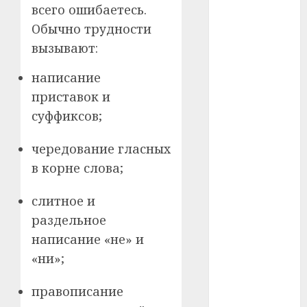
всего ошибаетесь.
#сша
Обычно трудности
#телефон
вызывают:
#технологии
написание
приставок и
#умер
суффиксов;
#учёный
чередование гласных
#цена
в корне слова;
Брест
слитное и
Китай
раздельное
написание «не» и
гибель
«ни»;
интерьер
правописание