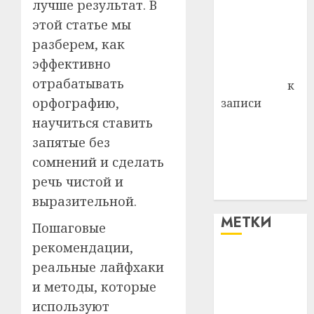
лучше результат. В
района
этой статье мы
Владимир
разберем, как
Комаров
эффективно
Антонина
отрабатывать
Федоровна
к
орфографию,
записи
Поможем
научиться ставить
вместе Насте
запятые без
Питерской
сомнений и сделать
победить
речь чистой и
болезнь
выразительной.
МЕТКИ
Пошаговые
рекомендации,
#blizko
реальные лайфхаки
и методы, которые
#tochka
используют