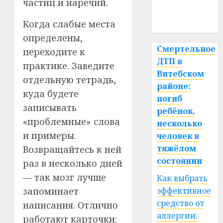
медицина
частиц и наречий.
спорт
Когда слабые места
определены,
Смертельное
переходите к
ДТП в
практике. Заведите
Витебском
отдельную тетрадь,
районе:
куда будете
погиб
записывать
ребёнок,
«проблемные» слова
несколько
и примеры.
человек в
тяжёлом
Возвращайтесь к ней
состоянии
раз в несколько дней
— так мозг лучше
Как выбрать
эффективное
запоминает
средство от
написания. Отлично
аллергии:
работают карточки: