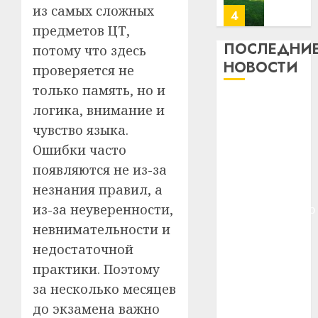
из самых сложных
почем
0
5
профи
предметов ЦТ,
важне
ПОСЛЕДНИ
потому что здесь
сложн
Meta
НОВОСТИ
проверяется не
лечен
и
только память, но и
BlackR
21.07.202
Meta и
вложа
логика, внимание и
BlackRock
$14
0
1
чувство языка.
вложат $14
млрд
Ошибки часто
в
млрд в
появляются не из-за
строит
У
строительство
центр
Мінску
незнания правил, а
центра
искусс
120
из-за неуверенности,
искусственного
интел
гадоў
интеллекта
невнимательности и
таму
2
29.07.202
У Мінску 120
недостаточной
нарадз
гадоў таму
Ежы
0
практики. Поэтому
нарадзіўся
Гедро
Автом
за несколько месяцев
—
Ежы Гедройц
как
до экзамена важно
пасля
цифро
—