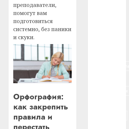
#авто
преподаватели,
помогут вам
#алкоголь
подготовиться
#банк
системно, без паники
и скуки.
#беларусь
#бизнес
#брестская_обла
#германия
#дальнобойщик
Орфография:
#деньга
как закрепить
правила и
#долгожитель
перестать
#животное