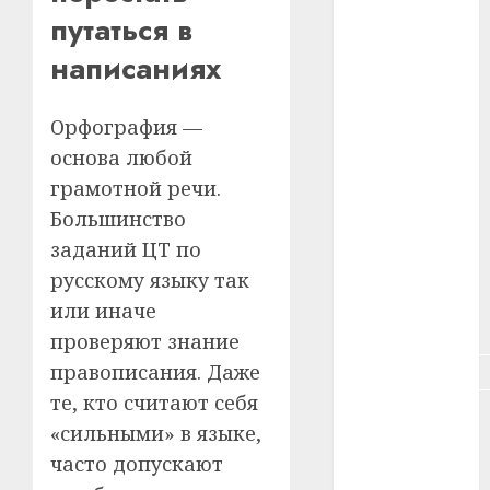
путаться в
#зарплата
написаниях
#здоровье
Орфография —
#ип
основа любой
#кража
грамотной речи.
Большинство
#кредит
заданий ЦТ по
#курс_валют
русскому языку так
или иначе
#налог
проверяют знание
правописания. Даже
#недвижимость
те, кто считают себя
#новости
«сильными» в языке,
компаний
часто допускают
#пенсия